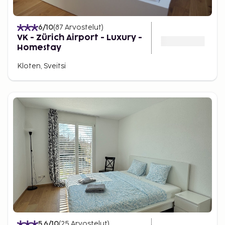
6
/10
(
87
Arvostelut
)
VK - Zürich Airport - Luxury -
Homestay
Kloten, Sveitsi
5.6
/10
(
25
Arvostelut
)