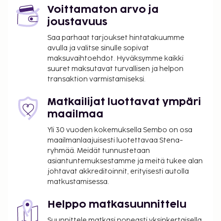
Voittamaton arvo ja
joustavuus
Saa parhaat tarjoukset hintatakuumme
avulla ja valitse sinulle sopivat
maksuvaihtoehdot. Hyväksymme kaikki
suuret maksutavat turvallisen ja helpon
transaktion varmistamiseksi.
Matkailijat luottavat ympäri
maailmaa
Yli 30 vuoden kokemuksella Sembo on osa
maailmanlaajuisesti luotettavaa Stena-
ryhmää. Meidät tunnustetaan
asiantuntemuksestamme ja meitä tukee alan
johtavat akkreditoinnit, erityisesti autolla
matkustamisessa.
Helppo matkasuunnittelu
Suunnittele matkasi nopeasti yksinkertaisella