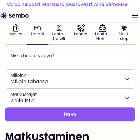
Varaa helposti. Matkusta joustavasti. Aina parhaaseen hintaan.
Matkat
Hotellit
Lento +
Lennot
Lautta +
Multi-
hotelli
Hotelli
stop
Missä haluat yöpyä?
Milloin?
Milloin tahansa
Matkustajat
2 aikuista
Haku
Matkustaminen