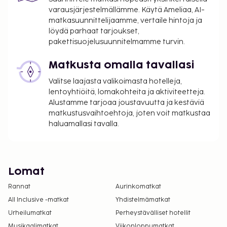
varausjärjestelmällämme. Käytä Ameliaa, AI-
matkasuunnittelijaamme, vertaile hintoja ja
löydä parhaat tarjoukset,
pakettisuojelusuunnitelmamme turvin.
Matkusta omalla tavallasi
Valitse laajasta valikoimasta hotelleja,
lentoyhtiöitä, lomakohteita ja aktiviteetteja.
Alustamme tarjoaa joustavuutta ja kestäviä
matkustusvaihtoehtoja, joten voit matkustaa
haluamallasi tavalla.
Lomat
Rannat
Aurinkomatkat
All Inclusive -matkat
Yhdistelmämatkat
Urheilumatkat
Perheystävälliset hotellit
Musikaalimatkat
Viikonloppumatkat