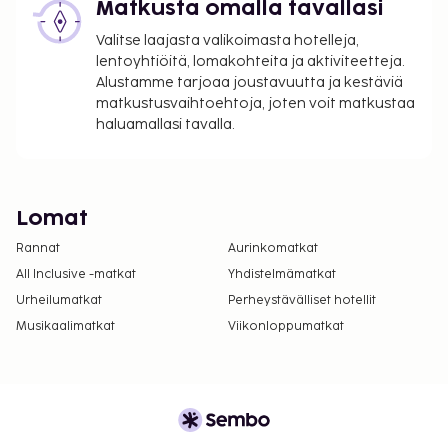
Matkusta omalla tavallasi
Valitse laajasta valikoimasta hotelleja,
lentoyhtiöitä, lomakohteita ja aktiviteetteja.
Alustamme tarjoaa joustavuutta ja kestäviä
matkustusvaihtoehtoja, joten voit matkustaa
haluamallasi tavalla.
Lomat
Rannat
Aurinkomatkat
All Inclusive -matkat
Yhdistelmämatkat
Urheilumatkat
Perheystävälliset hotellit
Musikaalimatkat
Viikonloppumatkat