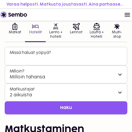
Varaa helposti. Matkusta joustavasti. Aina parhaaseen hintaan.
Matkat
Hotellit
Lento +
Lennot
Lautta +
Multi-
hotelli
Hotelli
stop
Missä haluat yöpyä?
Milloin?
Milloin tahansa
Matkustajat
2 aikuista
Haku
Matkustaminen