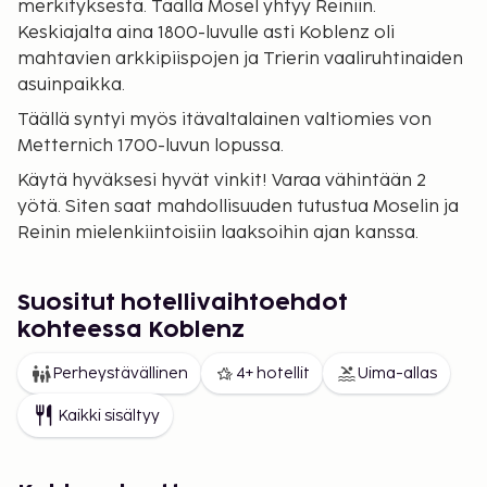
merkityksestä. Täällä Mosel yhtyy Reiniin.
Keskiajalta aina 1800-luvulle asti Koblenz oli
mahtavien arkkipiispojen ja Trierin vaaliruhtinaiden
asuinpaikka.
Täällä syntyi myös itävaltalainen valtiomies von
Metternich 1700-luvun lopussa.
Käytä hyväksesi hyvät vinkit! Varaa vähintään 2
yötä. Siten saat mahdollisuuden tutustua Moselin ja
Reinin mielenkiintoisiin laaksoihin ajan kanssa.
Suositut hotellivaihtoehdot
kohteessa Koblenz
Perheystävällinen
4+ hotellit
Uima-allas
Kaikki sisältyy