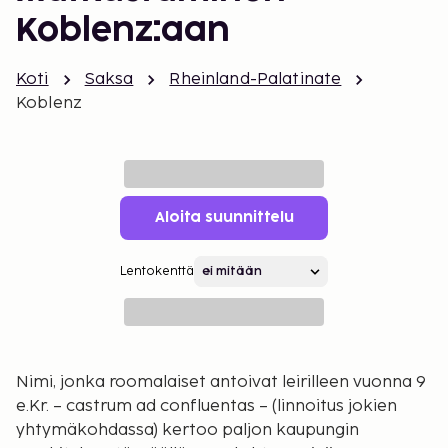
Koblenz:aan
Koti
Saksa
Rheinland-Palatinate
Koblenz
Aloita suunnittelu
Lentokenttä
Nimi, jonka roomalaiset antoivat leirilleen vuonna 9
e.Kr. – castrum ad confluentas – (linnoitus jokien
yhtymäkohdassa) kertoo paljon kaupungin