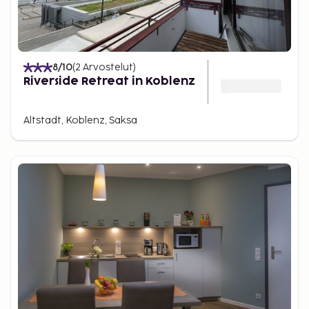
8
/10
(
2
Arvostelut
)
Riverside Retreat in Koblenz
Altstadt, Koblenz, Saksa