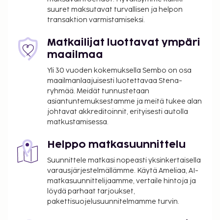
suuret maksutavat turvallisen ja helpon
transaktion varmistamiseksi.
Matkailijat luottavat ympäri
maailmaa
Yli 30 vuoden kokemuksella Sembo on osa
maailmanlaajuisesti luotettavaa Stena-
ryhmää. Meidät tunnustetaan
asiantuntemuksestamme ja meitä tukee alan
johtavat akkreditoinnit, erityisesti autolla
matkustamisessa.
Helppo matkasuunnittelu
Suunnittele matkasi nopeasti yksinkertaisella
varausjärjestelmällämme. Käytä Ameliaa, AI-
matkasuunnittelijaamme, vertaile hintoja ja
löydä parhaat tarjoukset,
pakettisuojelusuunnitelmamme turvin.