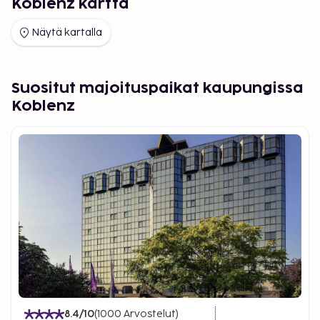
Koblenz kartta
Näytä kartalla
Suositut majoituspaikat kaupungissa
Koblenz
8.4
/10
(
1000
Arvostelut
)