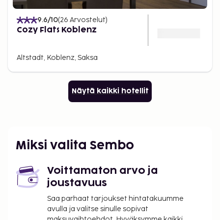
9.6
/10
(
26
Arvostelut
)
Cozy Flats Koblenz
Altstadt, Koblenz, Saksa
Näytä kaikki hotellit
Miksi valita Sembo
Voittamaton arvo ja
joustavuus
Saa parhaat tarjoukset hintatakuumme
avulla ja valitse sinulle sopivat
maksuvaihtoehdot. Hyväksymme kaikki