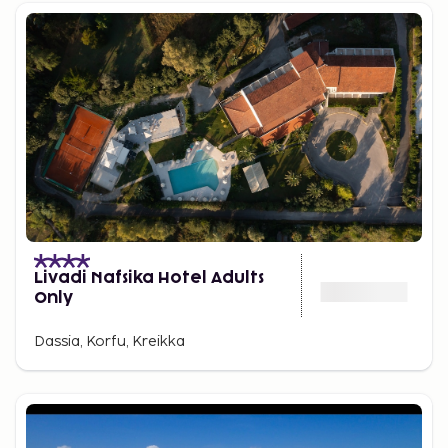
on tarjota sembon avulla
Korfun sekoitus upeaa luontoa, historiallisia aarteita
ja gastronomisia elämyksiä tarjoaa jokaiselle
jotakin. Olipa kiinnostuksen kohteesi rannalla
rentoutuminen, luonnossa seikkailu tai kreikkalaisen
kulttuurin tutkiminen, Korfu täyttää odotuksesi.
Livadi Nafsika Hotel Adults
Only
Dassia, Korfu, Kreikka