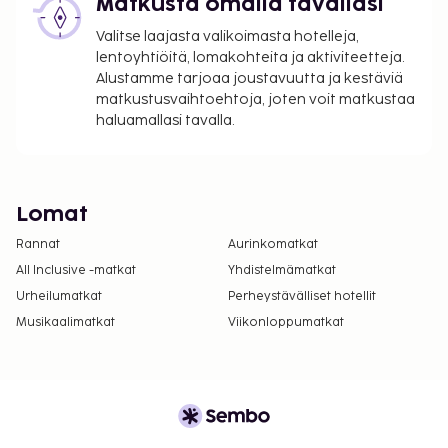
Matkusta omalla tavallasi
Valitse laajasta valikoimasta hotelleja,
lentoyhtiöitä, lomakohteita ja aktiviteetteja.
Alustamme tarjoaa joustavuutta ja kestäviä
matkustusvaihtoehtoja, joten voit matkustaa
haluamallasi tavalla.
Lomat
Rannat
Aurinkomatkat
All Inclusive -matkat
Yhdistelmämatkat
Urheilumatkat
Perheystävälliset hotellit
Musikaalimatkat
Viikonloppumatkat