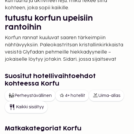
kulttuuria ja aktiviteetteja, mikä tekee siitä
kohteen, joka sopii kaikille.
tutustu korfun upeisiin
rantoihin
Korfun rannat kuuluvat saaren tärkeimpiin
nähtävyyksiin. Paleokastritsan kristallinkirkkaista
vesistä Glyfadan pehmeille hiekkadyyneille –
jokaiselle löytyy jotakin. Sidari, jossa sijaitsevat
kuuluisat Canal d'Amourin kalliomuodostelmat, on
suosittu valinta pariskunnille. Perheille Agios Gordios
Suositut hotellivaihtoehdot
on erinomainen vaihtoehto matalien vesien ja
kohteessa Korfu
turvallisen ympäristön ansiosta.
Perheystävällinen
4+ hotellit
Uima-allas
Muita erinomaisia vaihtoehtoja ovat
lapsiystävälliset rannat, kuten Kalamaki, jossa
Kaikki sisältyy
matalat vedet sopivat pienille lapsille. Snorklauksen
ystäville Nissakin ranta ja sitä ympäröivät lahdet
ovat ehdoton vierailukohde, sillä kirkkaat vedet ja
Matkakategoriat Korfu
rikas vedenalainen elämä hurmaavat. Issos Beach