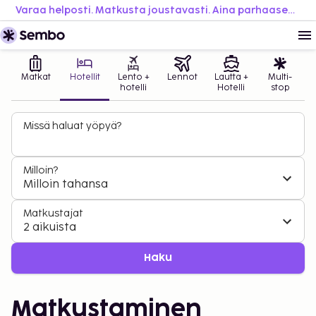
Varaa helposti. Matkusta joustavasti. Aina parhaaseen hintaan.
Matkat
Hotellit
Lento +
Lennot
Lautta +
Multi-
hotelli
Hotelli
stop
Missä haluat yöpyä?
Milloin?
Milloin tahansa
Matkustajat
2 aikuista
Haku
Matkustaminen