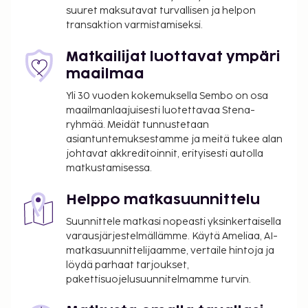
suuret maksutavat turvallisen ja helpon
transaktion varmistamiseksi.
Matkailijat luottavat ympäri
maailmaa
Yli 30 vuoden kokemuksella Sembo on osa
maailmanlaajuisesti luotettavaa Stena-
ryhmää. Meidät tunnustetaan
asiantuntemuksestamme ja meitä tukee alan
johtavat akkreditoinnit, erityisesti autolla
matkustamisessa.
Helppo matkasuunnittelu
Suunnittele matkasi nopeasti yksinkertaisella
varausjärjestelmällämme. Käytä Ameliaa, AI-
matkasuunnittelijaamme, vertaile hintoja ja
löydä parhaat tarjoukset,
pakettisuojelusuunnitelmamme turvin.