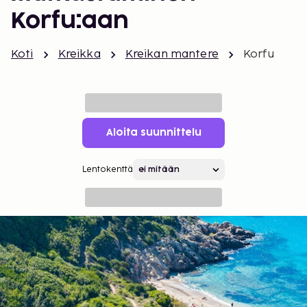
Korfu:aan
Koti
Kreikka
Kreikan mantere
Korfu
Aloita suunnittelu
Lentokenttä