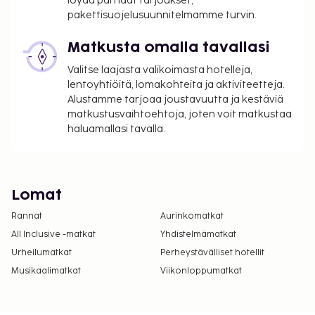
löydä parhaat tarjoukset,
pakettisuojelusuunnitelmamme turvin.
Matkusta omalla tavallasi
Valitse laajasta valikoimasta hotelleja,
lentoyhtiöitä, lomakohteita ja aktiviteetteja.
Alustamme tarjoaa joustavuutta ja kestäviä
matkustusvaihtoehtoja, joten voit matkustaa
haluamallasi tavalla.
Lomat
Rannat
Aurinkomatkat
All Inclusive -matkat
Yhdistelmämatkat
Urheilumatkat
Perheystävälliset hotellit
Musikaalimatkat
Viikonloppumatkat