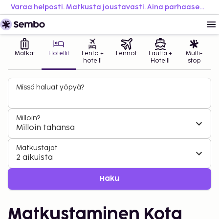
Varaa helposti. Matkusta joustavasti. Aina parhaaseen hintaan.
Matkat
Hotellit
Lento +
Lennot
Lautta +
Multi-
hotelli
Hotelli
stop
Missä haluat yöpyä?
Milloin?
Milloin tahansa
Matkustajat
2 aikuista
Haku
Matkustaminen Kota