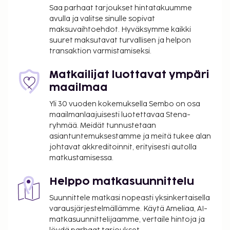
Saa parhaat tarjoukset hintatakuumme
avulla ja valitse sinulle sopivat
maksuvaihtoehdot. Hyväksymme kaikki
suuret maksutavat turvallisen ja helpon
transaktion varmistamiseksi.
Matkailijat luottavat ympäri
maailmaa
Yli 30 vuoden kokemuksella Sembo on osa
maailmanlaajuisesti luotettavaa Stena-
ryhmää. Meidät tunnustetaan
asiantuntemuksestamme ja meitä tukee alan
johtavat akkreditoinnit, erityisesti autolla
matkustamisessa.
Helppo matkasuunnittelu
Suunnittele matkasi nopeasti yksinkertaisella
varausjärjestelmällämme. Käytä Ameliaa, AI-
matkasuunnittelijaamme, vertaile hintoja ja