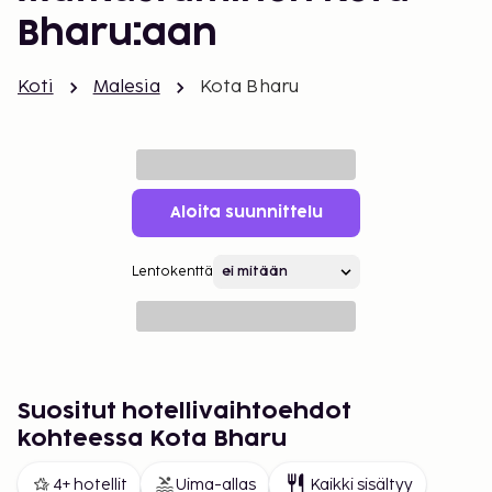
Bharu:aan
Koti
Malesia
Kota Bharu
Aloita suunnittelu
Lentokenttä
Suositut hotellivaihtoehdot
kohteessa Kota Bharu
4+ hotellit
Uima-allas
Kaikki sisältyy