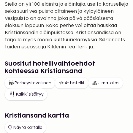
Siellä on yli 100 eläintä ja eläinlajia, useita karuselleja
sekä suuri vesipuisto altaineen ja kylpylöineen.
Vesipuisto on avoinna joka päivä pääsiäisestä
elokuun loppuun. Koko perhe voi pitää hauskaa
Kristiansandin eläinpuistossa. Kristiansandissa on
tarjolla myös monia kulttuurielämyksiä. Sørlandets
taidemuseossa ja Kildenin teatteri- ja
konserttitalossa järjestetään erilaisia tapahtuma
ympäri vuoden, esimerkiksi taidenäyttelyitä,
Suositut hotellivaihtoehdot
festivaaleja, konsertteja sekä teatteri- ja
kohteessa Kristiansand
oopperaesityksiä. Kesällä kaupungissa järjestetään
esimerkiksi Bragdøya Blues Festival,
Perheystävällinen
4+ hotellit
Uima-allas
Protestifestivaali, Kulttuuriyö ja Southern
Kaikki sisältyy
Discomfort. Dark Season -festivaalin vuoro on
lokakuussa.
Kristiansand kartta
Näytä kartalla