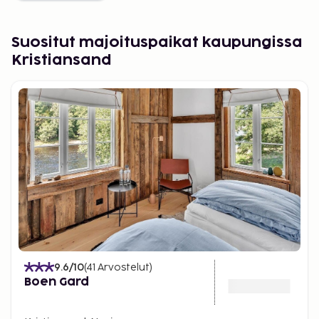
Suositut majoituspaikat kaupungissa
Kristiansand
9.6
/10
(
41
Arvostelut
)
Boen Gard