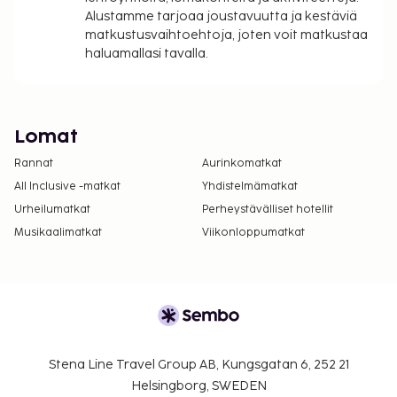
Alustamme tarjoaa joustavuutta ja kestäviä
matkustusvaihtoehtoja, joten voit matkustaa
haluamallasi tavalla.
Lomat
Rannat
Aurinkomatkat
All Inclusive -matkat
Yhdistelmämatkat
Urheilumatkat
Perheystävälliset hotellit
Musikaalimatkat
Viikonloppumatkat
Stena Line Travel Group AB, Kungsgatan 6, 252 21
Helsingborg, SWEDEN