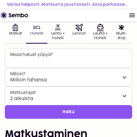
Varaa helposti. Matkusta joustavasti. Aina parhaaseen hintaan.
Matkat
Hotellit
Lento +
Lennot
Lautta +
Multi-
hotelli
Hotelli
stop
Missä haluat yöpyä?
Milloin?
Milloin tahansa
Matkustajat
2 aikuista
Haku
Matkustaminen