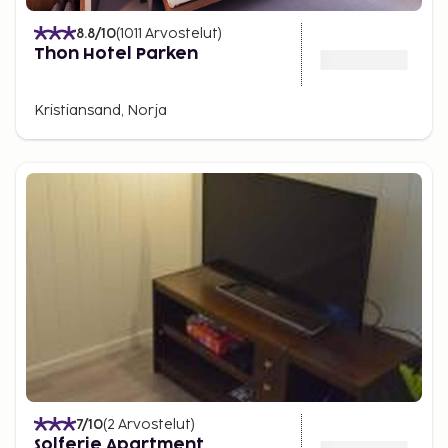
8.8
/10
(
1011
Arvostelut
)
Thon Hotel Parken
Kristiansand, Norja
7
/10
(
2
Arvostelut
)
Solferie Apartment