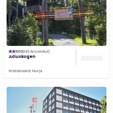
9
/10
(
145
Arvostelut
)
Juliusskogen
Kristiansand, Norja