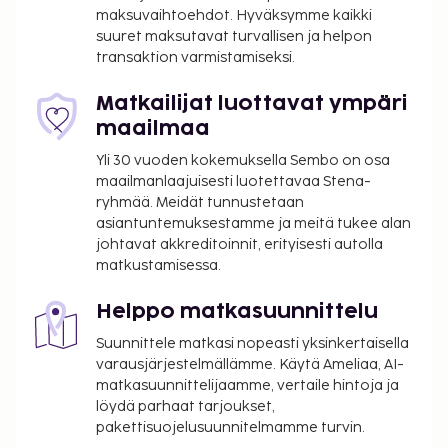
maksuvaihtoehdot. Hyväksymme kaikki
suuret maksutavat turvallisen ja helpon
transaktion varmistamiseksi.
Matkailijat luottavat ympäri
maailmaa
Yli 30 vuoden kokemuksella Sembo on osa
maailmanlaajuisesti luotettavaa Stena-
ryhmää. Meidät tunnustetaan
asiantuntemuksestamme ja meitä tukee alan
johtavat akkreditoinnit, erityisesti autolla
matkustamisessa.
Helppo matkasuunnittelu
Suunnittele matkasi nopeasti yksinkertaisella
varausjärjestelmällämme. Käytä Ameliaa, AI-
matkasuunnittelijaamme, vertaile hintoja ja
löydä parhaat tarjoukset,
pakettisuojelusuunnitelmamme turvin.