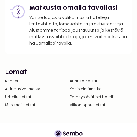
Matkusta omalla tavallasi
Valitse laajasta valikoimasta hotelleja,
lentoyhtiöitä, lomakohteita ja aktiviteetteja.
Alustamme tarjoaa joustavuutta ja kestäviä
matkustusvaihtoehtoja, joten voit matkustaa
haluamallasi tavalla.
Lomat
Rannat
Aurinkomatkat
All Inclusive -matkat
Yhdistelmämatkat
Urheilumatkat
Perheystävälliset hotellit
Musikaalimatkat
Viikonloppumatkat