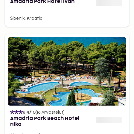
Amadria Park Hotel Ivan
Šibenik, Kroatia
6.4
/10
(
16
Arvostelut
)
Amadria Park Beach Hotel
Niko