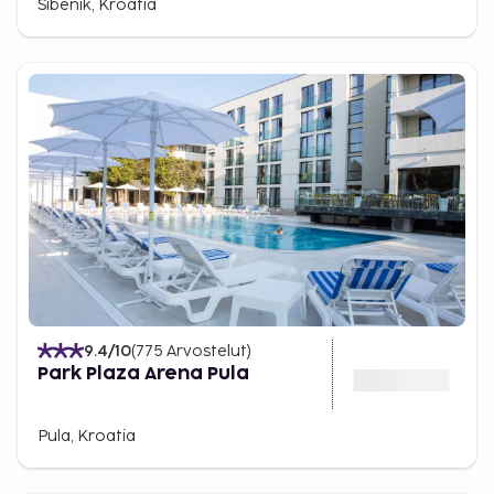
Šibenik, Kroatia
9.4
/10
(
775
Arvostelut
)
Park Plaza Arena Pula
Pula, Kroatia