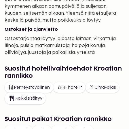
kymmenen aikaan aamupäivällä ja suljetaan
kuuden, seitsemän aikaan. Yleensä niitä ei suljeta
keskellä päivää, mutta poikkeuksia löytyy.
Ostokset ja ajanvietto
Ostostarjontaa löytyy laidasta laitaan: virkattuja
liinoja, puisia matkamuistoja, halpoja koruja,
oliiviöljyä, juustoja ja paikallisia, yrteistä
valmistettuja väkijuomia. Paikallisia markkinoita on
monissa paikoissa rannikolla ja sisämaassa - niillä
Suositut hotellivaihtoehdot Kroatian
käyminen on mielenkiintoinen kokemus. Istrian
rannikko
rannikolla on monia gallerioita. Mutta taiteilijoita on
etenkin kaduilla ja toreilla, satamissa ja muista
Perheystävällinen
4+ hotellit
Uima-allas
paikoissa, jonne kerääntyy turisteja. Jos pidät
Kaikki sisältyy
modernista taiteesta, kannattaa käydä
tutustumassa Forma viva -ulkoilmanäyttelyyn
Dubrovan kylässä, muutaman kilometrin päässä
Suositut paikat Kroatian rannikko
Labinista. Tarjolla on myös runsaasti
urheiluaktiviteettejä sekä vedessä että maalla.