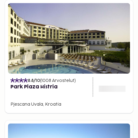
8.8
/10
(
1008
Arvostelut
)
Park Plaza Histria
Pjescana Uvala, Kroatia