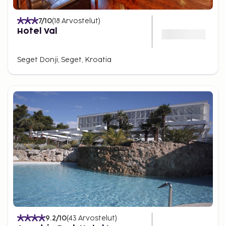
7
/10
(
18
Arvostelut
)
Hotel Val
Seget Donji, Seget, Kroatia
9.2
/10
(
43
Arvostelut
)