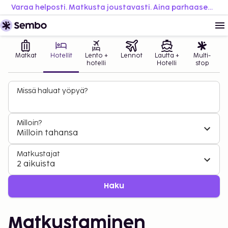
Varaa helposti. Matkusta joustavasti. Aina parhaaseen hintaan.
Matkat
Hotellit
Lento +
Lennot
Lautta +
Multi-
hotelli
Hotelli
stop
Missä haluat yöpyä?
Milloin?
Milloin tahansa
Matkustajat
2 aikuista
Haku
Matkustaminen