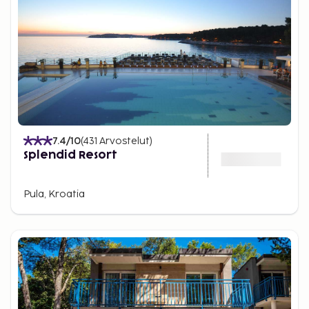
7.4
/10
(
431
Arvostelut
)
Splendid Resort
Pula, Kroatia