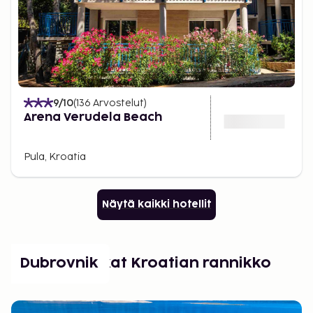
9
/10
(
136
Arvostelut
)
Arena Verudela Beach
Pula, Kroatia
Näytä kaikki hotellit
Suositut paikat Kroatian rannikko
Dubrovnik