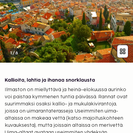
1
/
6
Kallioita, lahtia ja ihanaa snorklausta
Ilmaston on miellyttävä ja heinä–elokuussa aurinko
voi paistaa kymmenen tuntia päivässä. Rannat ovat
suurimmaksi osaksi kallio- ja mukulakivirantoja,
joissa on uimarantaterasseja. Useimmiten uima-
altaissa on makeaa vettä (katso majoituskohteen
kuvauksesta), mutta joissain altaissa on merivettä.
Uima-altaat avataan useimmiten yhdeksän,