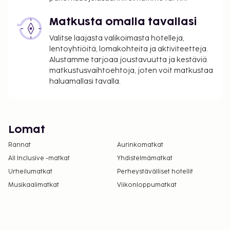
Matkusta omalla tavallasi
Valitse laajasta valikoimasta hotelleja,
lentoyhtiöitä, lomakohteita ja aktiviteetteja.
Alustamme tarjoaa joustavuutta ja kestäviä
matkustusvaihtoehtoja, joten voit matkustaa
haluamallasi tavalla.
Lomat
Rannat
Aurinkomatkat
All Inclusive -matkat
Yhdistelmämatkat
Urheilumatkat
Perheystävälliset hotellit
Musikaalimatkat
Viikonloppumatkat