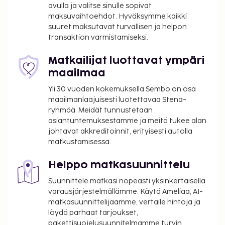
avulla ja valitse sinulle sopivat
maksuvaihtoehdot. Hyväksymme kaikki
suuret maksutavat turvallisen ja helpon
transaktion varmistamiseksi.
Matkailijat luottavat ympäri
maailmaa
Yli 30 vuoden kokemuksella Sembo on osa
maailmanlaajuisesti luotettavaa Stena-
ryhmää. Meidät tunnustetaan
asiantuntemuksestamme ja meitä tukee alan
johtavat akkreditoinnit, erityisesti autolla
matkustamisessa.
Helppo matkasuunnittelu
Suunnittele matkasi nopeasti yksinkertaisella
varausjärjestelmällämme. Käytä Ameliaa, AI-
matkasuunnittelijaamme, vertaile hintoja ja
löydä parhaat tarjoukset,
pakettisuojelusuunnitelmamme turvin.