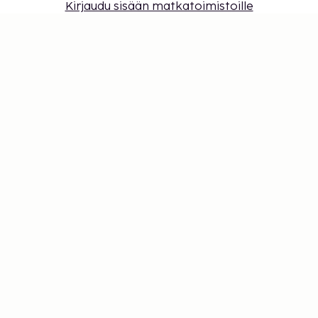
Kirjaudu sisään matkatoimistoille
Evästeasetukset
Älä jää paitsi – tilaa uusimmat
päivitykset
Pysy ajan tasalla! Saat matkavinkkejä, inspiraatiota
ja pääsyn ainutlaatuisiin tarjouksiin.
Tilaa