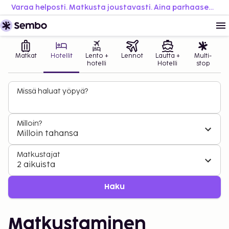
Varaa helposti. Matkusta joustavasti. Aina parhaaseen hintaan.
Matkat
Hotellit
Lento +
Lennot
Lautta +
Multi-
hotelli
Hotelli
stop
Missä haluat yöpyä?
Milloin?
Milloin tahansa
Matkustajat
2 aikuista
Haku
Matkustaminen