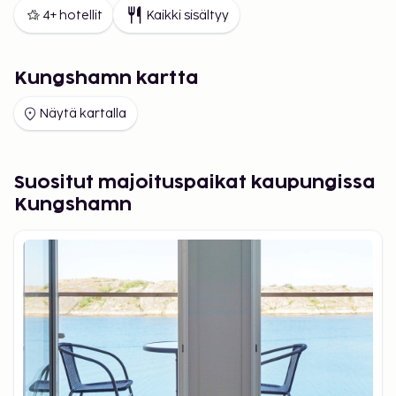
4+ hotellit
Kaikki sisältyy
Kungshamn kartta
Näytä kartalla
Suositut majoituspaikat kaupungissa
Kungshamn