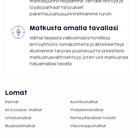
matkasuunnittelijaamme, vertaile hintoja ja
löydä parhaat tarjoukset,
pakettisuojelusuunnitelmamme turvin.
Matkusta omalla tavallasi
Valitse laajasta valikoimasta hotelleja,
lentoyhtiöitä, lomakohteita ja aktiviteetteja.
Alustamme tarjoaa joustavuutta ja kestäviä
matkustusvaihtoehtoja, joten voit matkustaa
haluamallasi tavalla.
Lomat
Rannat
Aurinkomatkat
All Inclusive -matkat
Yhdistelmämatkat
Urheilumatkat
Perheystävälliset hotellit
Musikaalimatkat
Viikonloppumatkat