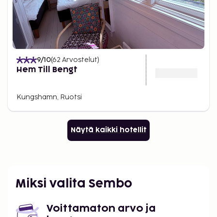
9
/10
(
62
Arvostelut
)
Hem Till Bengt
Kungshamn, Ruotsi
Näytä kaikki hotellit
Miksi valita Sembo
Voittamaton arvo ja