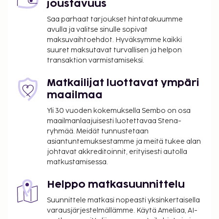
joustavuus
Saa parhaat tarjoukset hintatakuumme
avulla ja valitse sinulle sopivat
maksuvaihtoehdot. Hyväksymme kaikki
suuret maksutavat turvallisen ja helpon
transaktion varmistamiseksi.
Matkailijat luottavat ympäri
maailmaa
Yli 30 vuoden kokemuksella Sembo on osa
maailmanlaajuisesti luotettavaa Stena-
ryhmää. Meidät tunnustetaan
asiantuntemuksestamme ja meitä tukee alan
johtavat akkreditoinnit, erityisesti autolla
matkustamisessa.
Helppo matkasuunnittelu
Suunnittele matkasi nopeasti yksinkertaisella
varausjärjestelmällämme. Käytä Ameliaa, AI-