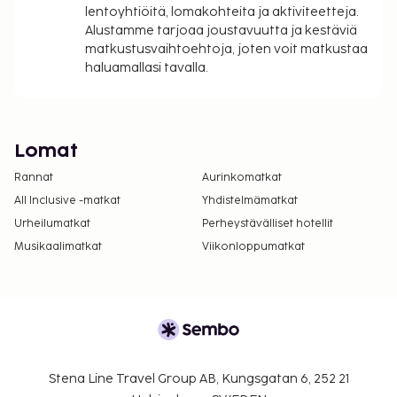
lentoyhtiöitä, lomakohteita ja aktiviteetteja.
Alustamme tarjoaa joustavuutta ja kestäviä
matkustusvaihtoehtoja, joten voit matkustaa
haluamallasi tavalla.
Lomat
Rannat
Aurinkomatkat
All Inclusive -matkat
Yhdistelmämatkat
Urheilumatkat
Perheystävälliset hotellit
Musikaalimatkat
Viikonloppumatkat
Stena Line Travel Group AB, Kungsgatan 6, 252 21