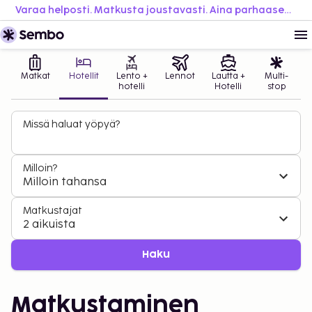
Varaa helposti. Matkusta joustavasti. Aina parhaaseen hintaan.
Matkat
Hotellit
Lento +
Lennot
Lautta +
Multi-
hotelli
Hotelli
stop
Missä haluat yöpyä?
Milloin?
Milloin tahansa
Matkustajat
2 aikuista
Haku
Matkustaminen