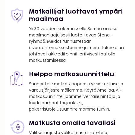
Matkailijat luottavat ympäri
maailmaa
Yli 30 vuoden kokemuksella Sembo on osa
maailmanlaajuisesti luotettavaa Stena-
ryhmää. Meidät tunnustetaan
asiantuntemuksestamme ja meitä tukee alan
johtavat akkreditoinnit, erityisesti autolla
matkustamisessa.
Helppo matkasuunnittelu
Suunnittele matkasi nopeasti yksinkertaisella
varausjärjestelmällämme. Käytä Ameliaa, AI-
matkasuunnittelijaamme, vertaile hintoja ja
löydä parhaat tarjoukset,
pakettisuojelusuunnitelmamme turvin.
Matkusta omalla tavallasi
Valitse laajasta valikoimasta hotelleja,