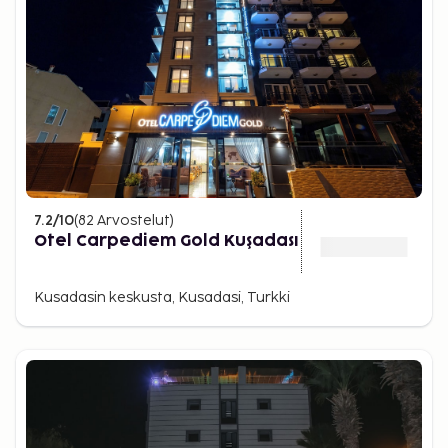
7.2
/10
(
82
Arvostelut
)
Otel Carpediem Gold Kuşadası
Kusadasin keskusta, Kusadasi, Turkki