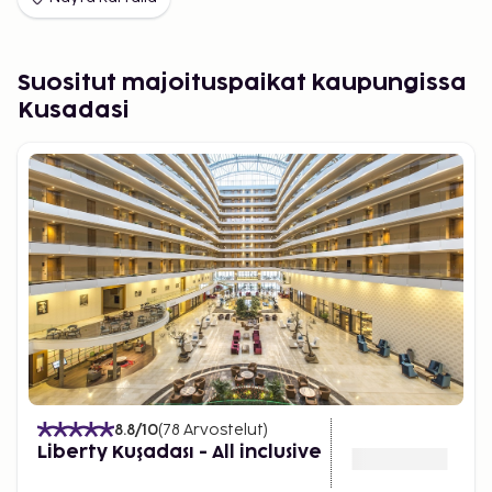
Suositut majoituspaikat kaupungissa
Kusadasi
8.8
/10
(
78
Arvostelut
)
Liberty Kuşadası - All inclusive