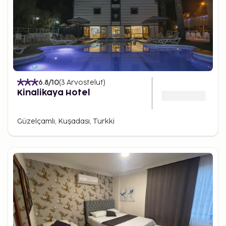
6.8
/10
(
3
Arvostelut
)
Kinalikaya Hotel
Güzelçamlı, Kuşadası, Turkki