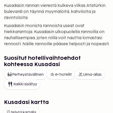
Kusadasin rannan vierestä kulkeva vilkas Atatürkin
bulevardi on täynnä myymälöitä, kahviloita ja
ravintoloita.
Kusadasin monista rannoista useat ovat
hiekkarantoja. Kusadasin ulkopuolella rannoilla on
rauhallisempaa, joten niillä voit nauttia lomastasi
rennosti. Näille rannoille pääsee helposti ja nopeasti
Dolmus-pienoisbusseilla.
Niistä suosituin on Kadinlar eli Ladies Beach. Se
Suositut hotellivaihtoehdot
sijaitsee kolme kilometriä keskustasta etelään.
kohteessa Kusadasi
Matka keskustasta sinne kestää kävellen 15-20
Perheystävällinen
4+ hotellit
Uima-allas
minuuttia tai 5-10 minuuttia Dolmus-pienoisbussilla.
Kaikki sisältyy
Kusadasi kartta
Näytä kartalla