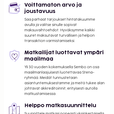
Voittamaton arvo ja
joustavuus
Saa parhaat tarjoukset hintatakuumme
avulla ja valitse sinulle sopivat
maksuvaihtoehdot. Hyväksymme kaikki
suuret maksutavat turvallisen ja helpon
transaktion varmistamiseksi.
Matkailijat luottavat ympäri
maailmaa
Yli 30 vuoden kokemuksella Sembo on osa
maailmanlaajuisesti luotettavaa Stena-
ryhmää. Meidät tunnustetaan
asiantuntemuksestamme ja meitä tukee alan
johtavat akkreditoinnit, erityisesti autolla
matkustamisessa.
Helppo matkasuunnittelu
Suunnittele matkasi nopeasti yksinkertaisella