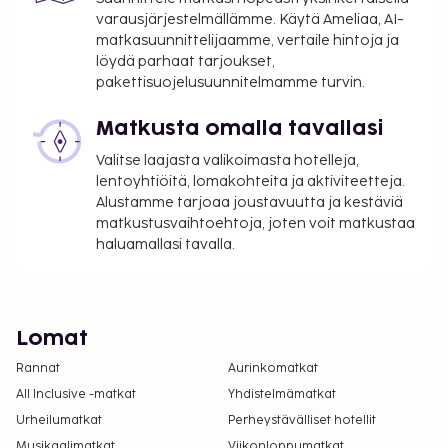
varausjärjestelmällämme. Käytä Ameliaa, AI-
matkasuunnittelijaamme, vertaile hintoja ja
löydä parhaat tarjoukset,
pakettisuojelusuunnitelmamme turvin.
Matkusta omalla tavallasi
Valitse laajasta valikoimasta hotelleja,
lentoyhtiöitä, lomakohteita ja aktiviteetteja.
Alustamme tarjoaa joustavuutta ja kestäviä
matkustusvaihtoehtoja, joten voit matkustaa
haluamallasi tavalla.
Lomat
Rannat
Aurinkomatkat
All Inclusive -matkat
Yhdistelmämatkat
Urheilumatkat
Perheystävälliset hotellit
Musikaalimatkat
Viikonloppumatkat