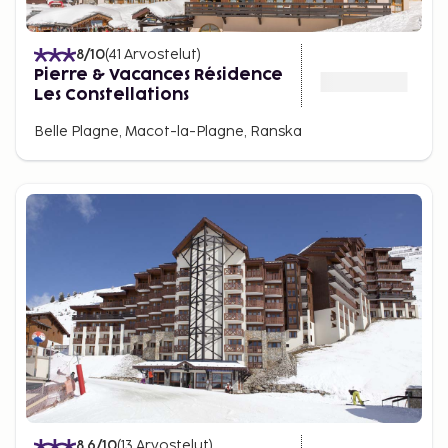
8
/10
(
41
Arvostelut
)
Pierre & Vacances Résidence
Les Constellations
Belle Plagne, Macot-la-Plagne, Ranska
8.6
/10
(
13
Arvostelut
)