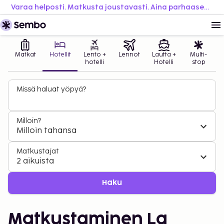
Varaa helposti. Matkusta joustavasti. Aina parhaaseen hintaan.
Matkat
Hotellit
Lento +
Lennot
Lautta +
Multi-
hotelli
Hotelli
stop
Missä haluat yöpyä?
Milloin?
Milloin tahansa
Matkustajat
2 aikuista
Haku
Matkustaminen La