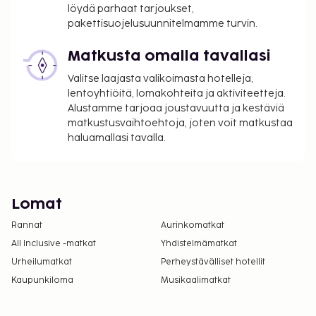
löydä parhaat tarjoukset,
pakettisuojelusuunnitelmamme turvin.
Matkusta omalla tavallasi
Valitse laajasta valikoimasta hotelleja,
lentoyhtiöitä, lomakohteita ja aktiviteetteja.
Alustamme tarjoaa joustavuutta ja kestäviä
matkustusvaihtoehtoja, joten voit matkustaa
haluamallasi tavalla.
Lomat
Rannat
Aurinkomatkat
All Inclusive -matkat
Yhdistelmämatkat
Urheilumatkat
Perheystävälliset hotellit
Kaupunkiloma
Musikaalimatkat