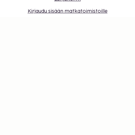
Kirjaudu sisään matkatoimistoille
Evästeasetukset
Älä jää paitsi – tilaa uusimmat
päivitykset
Pysy ajan tasalla! Saat matkavinkkejä, inspiraatiota
ja pääsyn ainutlaatuisiin tarjouksiin.
Tilaa