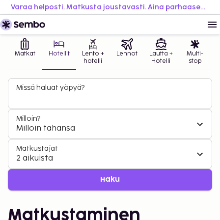
Varaa helposti. Matkusta joustavasti. Aina parhaaseen hintaan.
Matkat
Hotellit
Lento +
Lennot
Lautta +
Multi-
hotelli
Hotelli
stop
Missä haluat yöpyä?
Milloin?
Milloin tahansa
Matkustajat
2 aikuista
Haku
Matkustaminen