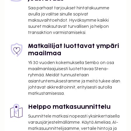
Saa parhaat tarjoukset hintatakuumme
avulla ja valitse sinulle sopivat
maksuvaihtoehdot. Hyväksymme kaikki
suuret maksutavat turvallisen ja helpon
transaktion varmistamiseksi.
Matkailijat luottavat ympäri
maailmaa
Yli 30 vuoden kokemuksella Sembo on osa
maailmanlaajuisesti luotettavaa Stena-
ryhmää. Meidät tunnustetaan
asiantuntemuksestamme ja meitä tukee alan
johtavat akkreditoinnit, erityisesti autolla
matkustamisessa.
Helppo matkasuunnittelu
Suunnittele matkasi nopeasti yksinkertaisella
varausjärjestelmällämme. Käytä Ameliaa, AI-
matkasuunnittelijaamme, vertaile hintoja ja