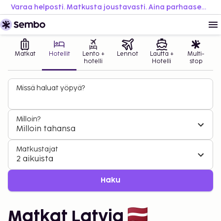
Varaa helposti. Matkusta joustavasti. Aina parhaaseen hintaan.
Matkat
Hotellit
Lento +
Lennot
Lautta +
Multi-
hotelli
Hotelli
stop
Missä haluat yöpyä?
Milloin?
Milloin tahansa
Matkustajat
2 aikuista
Haku
Matkat Latvia