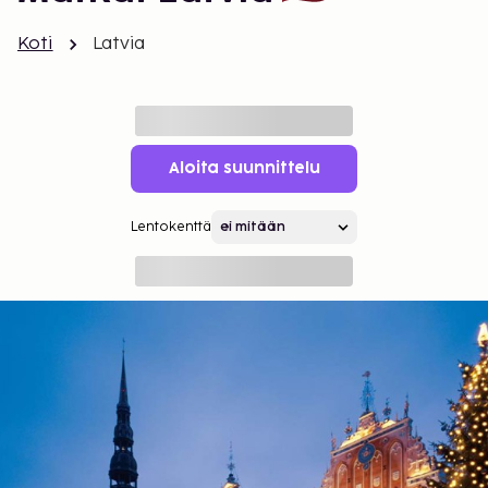
Koti
Latvia
Aloita suunnittelu
Lentokenttä