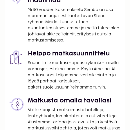
maailmaa
Yli 30 vuoden kokemuksella Sembo on osa
maailmanlaajuisesti luotettavaa Stena-
ryhmää. Meidät tunnustetaan
asiantuntemuksestamme ja meitä tukee alan
johtavat akkreditoinnit, erityisesti autolla
matkustamisessa.
Helppo matkasuunnittelu
Suunnittele matkasi nopeasti yksinkertaisella
varausjärjestelmällämme. Käytä Ameliaa, AI-
matkasuunnittelijaamme, vertaile hintoja ja
löydä parhaat tarjoukset,
pakettisuojelusuunnitelmamme turvin.
Matkusta omalla tavallasi
Valitse laajasta valikoimasta hotelleja,
lentoyhtiöitä, lomakohteita ja aktiviteetteja.
Alustamme tarjoaa joustavuutta ja kestäviä
matkustusvaihtoehtoja, joten voit matkustaa