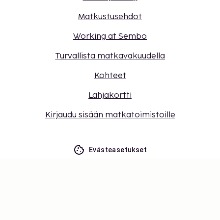
Matkustusehdot
Working at Sembo
Turvallista matkavakuudella
Kohteet
Lahjakortti
Kirjaudu sisään matkatoimistoille
Evästeasetukset
Älä jää paitsi – tilaa uusimmat
päivitykset
Pysy ajan tasalla! Saat matkavinkkejä, inspiraatiota
ja pääsyn ainutlaatuisiin tarjouksiin.