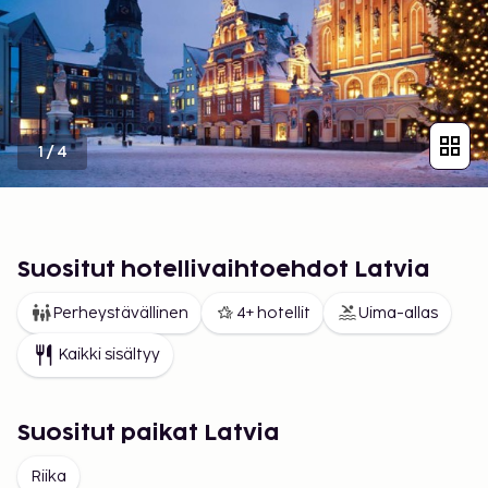
1
/
4
Suositut hotellivaihtoehdot Latvia
Perheystävällinen
4+ hotellit
Uima-allas
Kaikki sisältyy
Suositut paikat Latvia
Riika