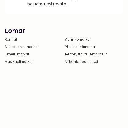
haluamallasi tavalla.
Lomat
Rannat
Aurinkomatkat
All Inclusive -matkat
Yhdistelmämatkat
Urheilumatkat
Perheystävälliset hotellit
Musikaalimatkat
Viikonloppumatkat