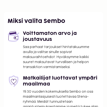
Miksi valita Sembo
Voittamaton arvo ja
joustavuus
Saa parhaat tarjoukset hintatakuumme
avulla ja valitse sinulle sopivat
maksuvaihtoehdot. Hyväksymme kaikki
suuret maksutavat turvallisen ja helpon
transaktion varmistamiseksi.
Matkailijat luottavat ympäri
maailmaa
Yli 30 vuoden kokemuksella Sembo on osa
maailmanlaajuisesti luotettavaa Stena-
ryhmää. Meidät tunnustetaan
asiantuntemuksestamme ja meitä tukee alan