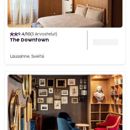
9.4
/10
(
3
Arvostelut
)
The Downtown
Lausanne, Sveitsi