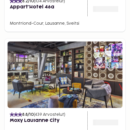
8.2
/10
(
104
Arvostelut
)
Appart'Hotel 46a
Montriond-Cour, Lausanne, Sveitsi
8.8
/10
(
439
Arvostelut
)
Moxy Lausanne City