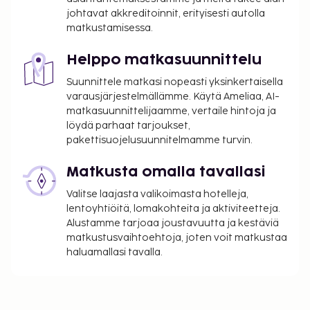
johtavat akkreditoinnit, erityisesti autolla
matkustamisessa.
Helppo matkasuunnittelu
Suunnittele matkasi nopeasti yksinkertaisella
varausjärjestelmällämme. Käytä Ameliaa, AI-
matkasuunnittelijaamme, vertaile hintoja ja
löydä parhaat tarjoukset,
pakettisuojelusuunnitelmamme turvin.
Matkusta omalla tavallasi
Valitse laajasta valikoimasta hotelleja,
lentoyhtiöitä, lomakohteita ja aktiviteetteja.
Alustamme tarjoaa joustavuutta ja kestäviä
matkustusvaihtoehtoja, joten voit matkustaa
haluamallasi tavalla.