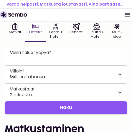
Varaa helposti. Matkusta joustavasti. Aina parhaaseen hintaan.
Matkat
Hotellit
Lento +
Lennot
Lautta +
Multi-
hotelli
Hotelli
stop
Missä haluat yöpyä?
Milloin?
Milloin tahansa
Matkustajat
2 aikuista
Haku
Matkustaminen