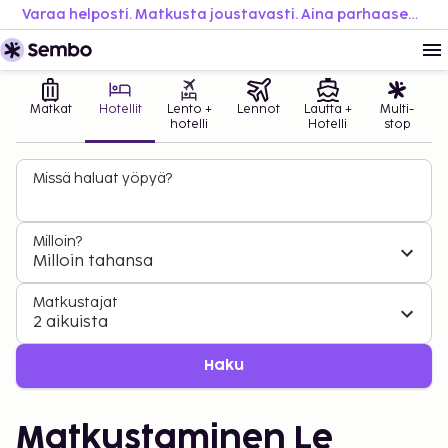
Varaa helposti. Matkusta joustavasti. Aina parhaaseen hintaan.
Matkat
Hotellit
Lento +
Lennot
Lautta +
Multi-
hotelli
Hotelli
stop
Missä haluat yöpyä?
Milloin?
Milloin tahansa
Matkustajat
2 aikuista
Haku
Matkustaminen Le