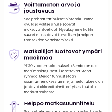
Voittamaton arvo ja
joustavuus
Saa parhaat tarjoukset hintatakuumme
avulla ja valitse sinulle sopivat
maksuvaihtoehdot. Hyväksymme kaikki
suuret maksutavat turvallisen ja helpon
transaktion varmistamiseksi.
Matkailijat luottavat ympäri
maailmaa
Yli 30 vuoden kokemuksella Sembo on osa
maailmanlaajuisesti luotettavaa Stena-
ryhmää. Meidät tunnustetaan
asiantuntemuksestamme ja meitä tukee alan
johtavat akkreditoinnit, erityisesti autolla
matkustamisessa.
Helppo matkasuunnittelu
Suunnittele matkasi nopeasti yksinkertaisella