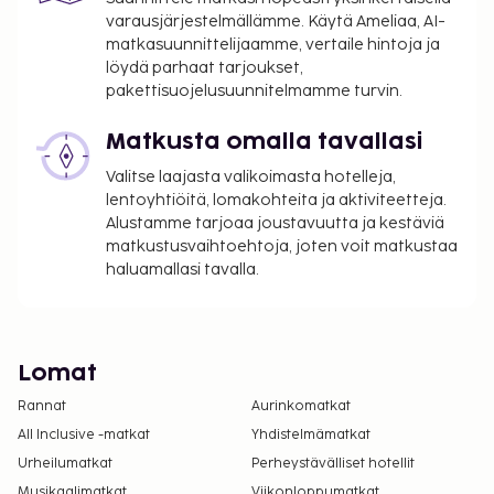
varausjärjestelmällämme. Käytä Ameliaa, AI-
matkasuunnittelijaamme, vertaile hintoja ja
löydä parhaat tarjoukset,
pakettisuojelusuunnitelmamme turvin.
Matkusta omalla tavallasi
Valitse laajasta valikoimasta hotelleja,
lentoyhtiöitä, lomakohteita ja aktiviteetteja.
Alustamme tarjoaa joustavuutta ja kestäviä
matkustusvaihtoehtoja, joten voit matkustaa
haluamallasi tavalla.
Lomat
Rannat
Aurinkomatkat
All Inclusive -matkat
Yhdistelmämatkat
Urheilumatkat
Perheystävälliset hotellit
Musikaalimatkat
Viikonloppumatkat