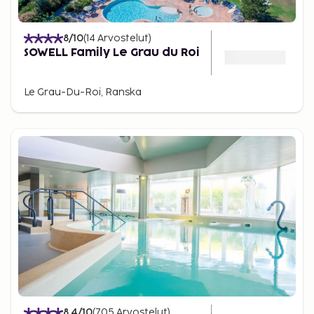
8
/10
(
14
Arvostelut
)
SOWELL Family Le Grau du Roi
Le Grau-Du-Roi, Ranska
8.4
/10
(
705
Arvostelut
)