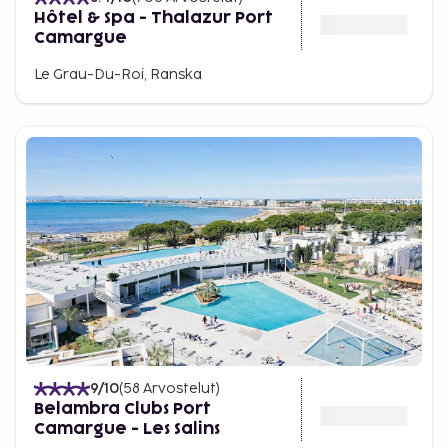
Hôtel & Spa - Thalazur Port
Camargue
Le Grau-Du-Roi, Ranska
9
/10
(
58
Arvostelut
)
Belambra Clubs Port
Camargue - Les Salins