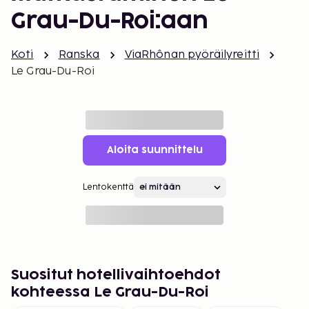
Grau-Du-Roi:aan
Koti
Ranska
ViaRhônan pyöräilyreitti
Le Grau-Du-Roi
Aloita suunnittelu
Lentokenttä
Suositut hotellivaihtoehdot
kohteessa Le Grau-Du-Roi