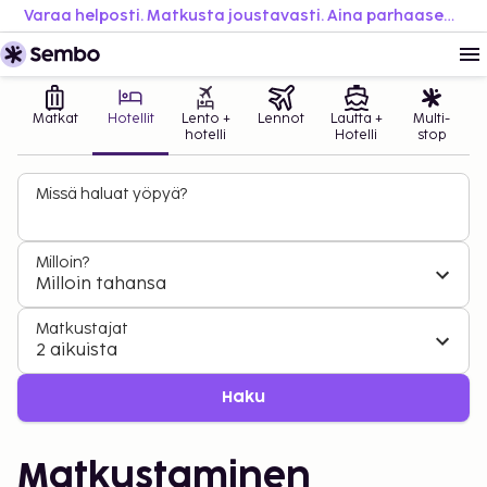
Varaa helposti. Matkusta joustavasti. Aina parhaaseen hintaan.
Matkat
Hotellit
Lento +
Lennot
Lautta +
Multi-
hotelli
Hotelli
stop
Missä haluat yöpyä?
Milloin?
Milloin tahansa
Matkustajat
2 aikuista
Haku
Matkustaminen