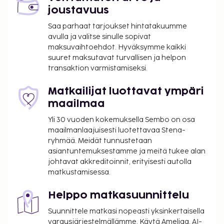
joustavuus
Saa parhaat tarjoukset hintatakuumme
avulla ja valitse sinulle sopivat
maksuvaihtoehdot. Hyväksymme kaikki
suuret maksutavat turvallisen ja helpon
transaktion varmistamiseksi.
Matkailijat luottavat ympäri
maailmaa
Yli 30 vuoden kokemuksella Sembo on osa
maailmanlaajuisesti luotettavaa Stena-
ryhmää. Meidät tunnustetaan
asiantuntemuksestamme ja meitä tukee alan
johtavat akkreditoinnit, erityisesti autolla
matkustamisessa.
Helppo matkasuunnittelu
Suunnittele matkasi nopeasti yksinkertaisella
varausjärjestelmällämme. Käytä Ameliaa, AI-