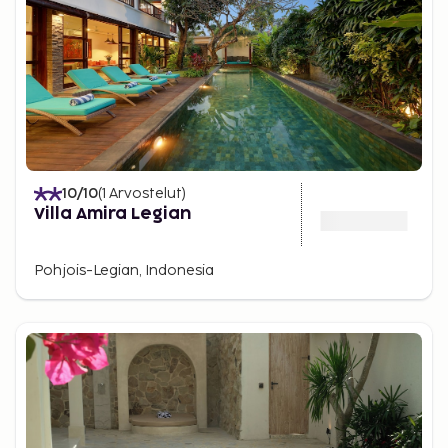
10
/10
(
1
Arvostelut
)
Villa Amira Legian
Pohjois-Legian, Indonesia