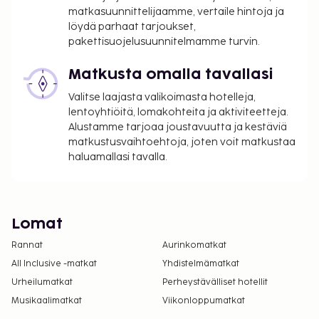
matkasuunnittelijaamme, vertaile hintoja ja
löydä parhaat tarjoukset,
pakettisuojelusuunnitelmamme turvin.
Matkusta omalla tavallasi
Valitse laajasta valikoimasta hotelleja,
lentoyhtiöitä, lomakohteita ja aktiviteetteja.
Alustamme tarjoaa joustavuutta ja kestäviä
matkustusvaihtoehtoja, joten voit matkustaa
haluamallasi tavalla.
Lomat
Rannat
Aurinkomatkat
All Inclusive -matkat
Yhdistelmämatkat
Urheilumatkat
Perheystävälliset hotellit
Musikaalimatkat
Viikonloppumatkat