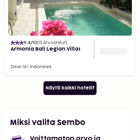
9.4
/10
(
13
Arvostelut
)
Armonia Bali Legian Villas
Dewi Sri, Indonesia
Näytä kaikki hotellit
Miksi valita Sembo
Voittamaton arvo ja