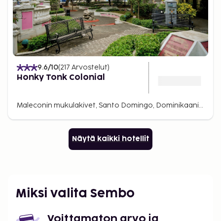
9.6
/10
(
217
Arvostelut
)
Honky Tonk Colonial
Maleconin mukulakivet, Santo Domingo, Dominikaaninen tasavalta
Näytä kaikki hotellit
Miksi valita Sembo
Voittamaton arvo ja