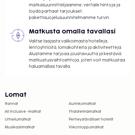
matkasuunnittelijaamme, vertaile hintoja ja
löydä parhaat tarjoukset,
pakettisuojelusuunnitelmamme turvin.
Matkusta omalla tavallasi
Valitse laajasta valikoimasta hotelleja,
lentoyhtiöitä, lomakohteita ja aktiviteetteja.
Alustamme tarjoaa joustavuutta ja kestäviä
matkustusvaihtoehtoja, joten voit matkustaa
haluamallasi tavalla.
Lomat
Rannat
Aurinkomatkat
All Inclusive -matkat
Yhdistelmämatkat
Urheilumatkat
Perheystävälliset hotellit
Musikaalimatkat
Viikonloppumatkat