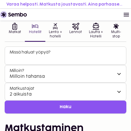
Varaa helposti. Matkusta joustavasti. Aina parhaaseen hintaan.
Matkat
Hotellit
Lento +
Lennot
Lautta +
Multi-
hotelli
Hotelli
stop
Missä haluat yöpyä?
Milloin?
Milloin tahansa
Matkustajat
2 aikuista
Haku
Matkustaminen