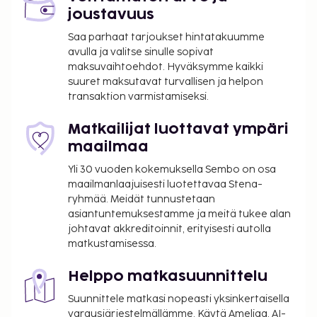
joustavuus
Saa parhaat tarjoukset hintatakuumme
avulla ja valitse sinulle sopivat
maksuvaihtoehdot. Hyväksymme kaikki
suuret maksutavat turvallisen ja helpon
transaktion varmistamiseksi.
Matkailijat luottavat ympäri
maailmaa
Yli 30 vuoden kokemuksella Sembo on osa
maailmanlaajuisesti luotettavaa Stena-
ryhmää. Meidät tunnustetaan
asiantuntemuksestamme ja meitä tukee alan
johtavat akkreditoinnit, erityisesti autolla
matkustamisessa.
Helppo matkasuunnittelu
Suunnittele matkasi nopeasti yksinkertaisella
varausjärjestelmällämme. Käytä Ameliaa, AI-