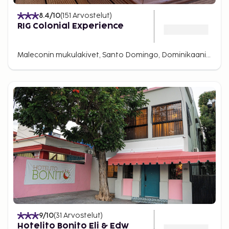
8.4
/10
(
151
Arvostelut
)
RIG Colonial Experience
Maleconin mukulakivet, Santo Domingo, Dominikaaninen tasavalta
9
/10
(
31
Arvostelut
)
Hotelito Bonito Eli & Edw