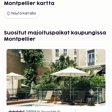
Montpellier kartta
Näytä kartalla
Suositut majoituspaikat kaupungissa
Montpellier
9.2
/10
(
826
Arvostelut
)