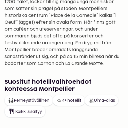
1200-talet, lockar till sig många unga människor
som sätter sin prägel på staden. Montpelliers
historiska centrum "Place de la Comedie" kallas "l
Oeuf" (ägget) efter sin ovala form. Här finns gott
om caféer och uteserveringar, och under
sommaren bjuds det ofta på konserter och
festivalliknande arrangemang. En dryg mil från
Montpellier breder områdets långgrunda
sandstränder ut sig, och på ca 15 min bilresa når du
badorter som Carnon och La Grande Motte.
Suositut hotellivaihtoehdot
kohteessa Montpellier
Perheystävällinen
4+ hotellit
Uima-allas
Kaikki sisältyy