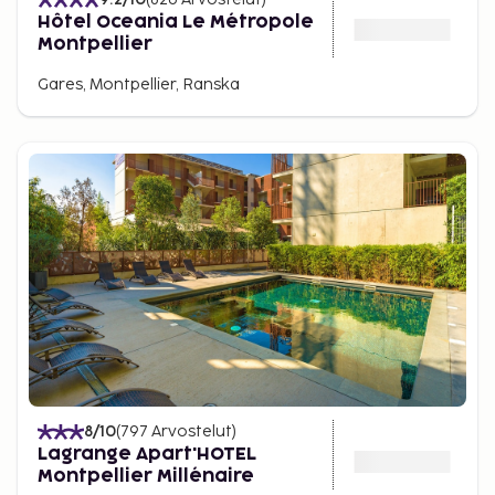
Hôtel Oceania Le Métropole
Montpellier
Gares, Montpellier, Ranska
8
/10
(
797
Arvostelut
)
Lagrange Apart'HOTEL
Montpellier Millénaire