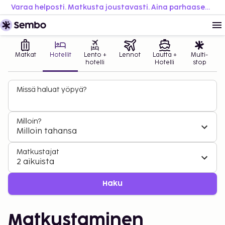
Varaa helposti. Matkusta joustavasti. Aina parhaaseen hintaan.
Matkat
Hotellit
Lento +
Lennot
Lautta +
Multi-
hotelli
Hotelli
stop
Missä haluat yöpyä?
Milloin?
Milloin tahansa
Matkustajat
2 aikuista
Haku
Matkustaminen