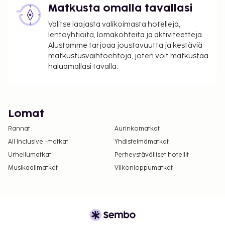
Matkusta omalla tavallasi
Valitse laajasta valikoimasta hotelleja,
lentoyhtiöitä, lomakohteita ja aktiviteetteja.
Alustamme tarjoaa joustavuutta ja kestäviä
matkustusvaihtoehtoja, joten voit matkustaa
haluamallasi tavalla.
Lomat
Rannat
Aurinkomatkat
All Inclusive -matkat
Yhdistelmämatkat
Urheilumatkat
Perheystävälliset hotellit
Musikaalimatkat
Viikonloppumatkat