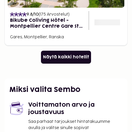
9.8
/10
(
175
Arvostelut
)
Bikube Coliving Hôtel -
Montpellier Centre Gare St
Roch
Gares, Montpellier, Ranska
Näytä kaikki hotellit
Miksi valita Sembo
Voittamaton arvo ja
joustavuus
Saa parhaat tarjoukset hintatakuumme
avulla ja valitse sinulle sopivat