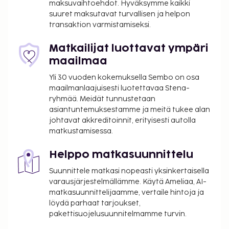
maksuvaihtoehdot. Hyväksymme kaikki
suuret maksutavat turvallisen ja helpon
transaktion varmistamiseksi.
Matkailijat luottavat ympäri
maailmaa
Yli 30 vuoden kokemuksella Sembo on osa
maailmanlaajuisesti luotettavaa Stena-
ryhmää. Meidät tunnustetaan
asiantuntemuksestamme ja meitä tukee alan
johtavat akkreditoinnit, erityisesti autolla
matkustamisessa.
Helppo matkasuunnittelu
Suunnittele matkasi nopeasti yksinkertaisella
varausjärjestelmällämme. Käytä Ameliaa, AI-
matkasuunnittelijaamme, vertaile hintoja ja
löydä parhaat tarjoukset,
pakettisuojelusuunnitelmamme turvin.