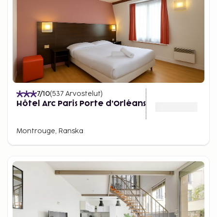
7
/10
(
537
Arvostelut
)
Hôtel Arc Paris Porte d’Orléans
Montrouge, Ranska