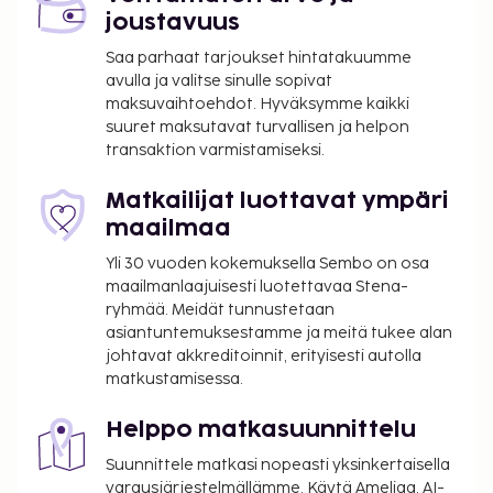
joustavuus
Saa parhaat tarjoukset hintatakuumme
avulla ja valitse sinulle sopivat
maksuvaihtoehdot. Hyväksymme kaikki
suuret maksutavat turvallisen ja helpon
transaktion varmistamiseksi.
Matkailijat luottavat ympäri
maailmaa
Yli 30 vuoden kokemuksella Sembo on osa
maailmanlaajuisesti luotettavaa Stena-
ryhmää. Meidät tunnustetaan
asiantuntemuksestamme ja meitä tukee alan
johtavat akkreditoinnit, erityisesti autolla
matkustamisessa.
Helppo matkasuunnittelu
Suunnittele matkasi nopeasti yksinkertaisella
varausjärjestelmällämme. Käytä Ameliaa, AI-