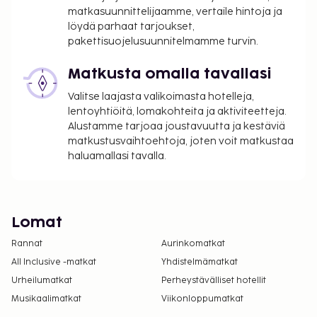
matkasuunnittelijaamme, vertaile hintoja ja
löydä parhaat tarjoukset,
pakettisuojelusuunnitelmamme turvin.
Matkusta omalla tavallasi
Valitse laajasta valikoimasta hotelleja,
lentoyhtiöitä, lomakohteita ja aktiviteetteja.
Alustamme tarjoaa joustavuutta ja kestäviä
matkustusvaihtoehtoja, joten voit matkustaa
haluamallasi tavalla.
Lomat
Rannat
Aurinkomatkat
All Inclusive -matkat
Yhdistelmämatkat
Urheilumatkat
Perheystävälliset hotellit
Musikaalimatkat
Viikonloppumatkat