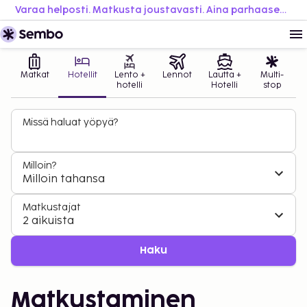
Varaa helposti. Matkusta joustavasti. Aina parhaaseen hintaan.
Matkat
Hotellit
Lento +
Lennot
Lautta +
Multi-
hotelli
Hotelli
stop
Missä haluat yöpyä?
Milloin?
Milloin tahansa
Matkustajat
2 aikuista
Haku
Matkustaminen