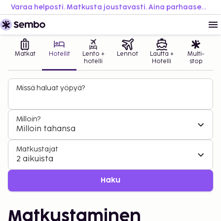
Varaa helposti. Matkusta joustavasti. Aina parhaaseen hintaan.
Matkat
Hotellit
Lento +
Lennot
Lautta +
Multi-
hotelli
Hotelli
stop
Missä haluat yöpyä?
Milloin?
Milloin tahansa
Matkustajat
2 aikuista
Haku
Matkustaminen