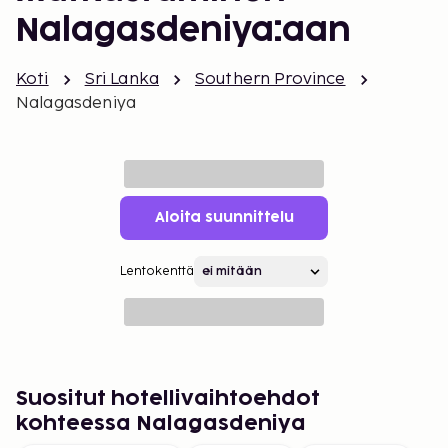
Nalagasdeniya:aan
Koti
Sri Lanka
Southern Province
Nalagasdeniya
Aloita suunnittelu
Lentokenttä
Suositut hotellivaihtoehdot
kohteessa Nalagasdeniya