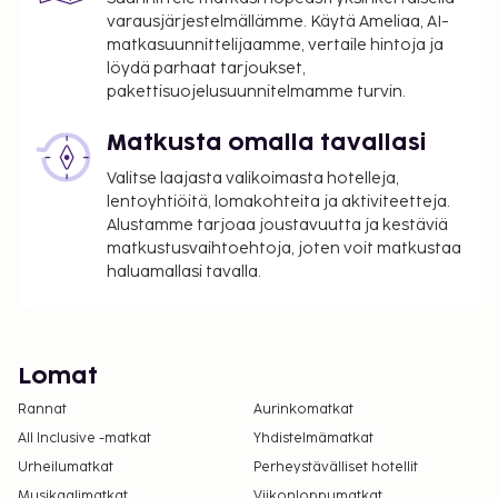
varausjärjestelmällämme. Käytä Ameliaa, AI-
matkasuunnittelijaamme, vertaile hintoja ja
löydä parhaat tarjoukset,
pakettisuojelusuunnitelmamme turvin.
Matkusta omalla tavallasi
Valitse laajasta valikoimasta hotelleja,
lentoyhtiöitä, lomakohteita ja aktiviteetteja.
Alustamme tarjoaa joustavuutta ja kestäviä
matkustusvaihtoehtoja, joten voit matkustaa
haluamallasi tavalla.
Lomat
Rannat
Aurinkomatkat
All Inclusive -matkat
Yhdistelmämatkat
Urheilumatkat
Perheystävälliset hotellit
Musikaalimatkat
Viikonloppumatkat