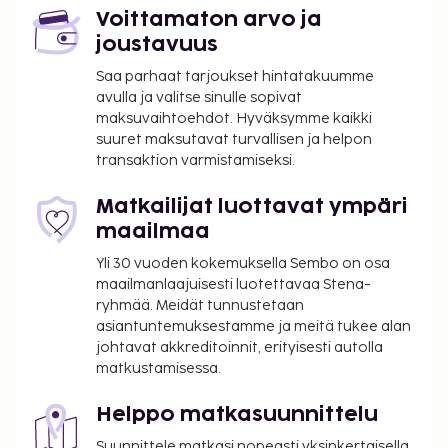
Voittamaton arvo ja
joustavuus
Saa parhaat tarjoukset hintatakuumme
avulla ja valitse sinulle sopivat
maksuvaihtoehdot. Hyväksymme kaikki
suuret maksutavat turvallisen ja helpon
transaktion varmistamiseksi.
Matkailijat luottavat ympäri
maailmaa
Yli 30 vuoden kokemuksella Sembo on osa
maailmanlaajuisesti luotettavaa Stena-
ryhmää. Meidät tunnustetaan
asiantuntemuksestamme ja meitä tukee alan
johtavat akkreditoinnit, erityisesti autolla
matkustamisessa.
Helppo matkasuunnittelu
Suunnittele matkasi nopeasti yksinkertaisella