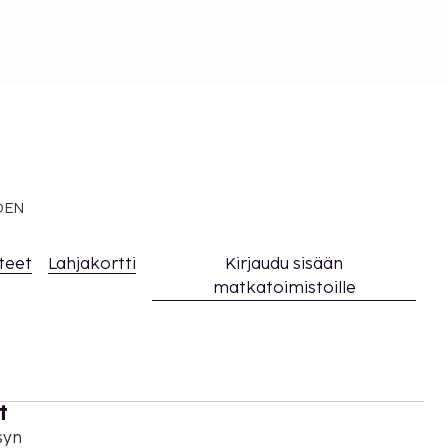
EDEN
teet
Lahjakortti
Kirjaudu sisään
matkatoimistoille
t
syn