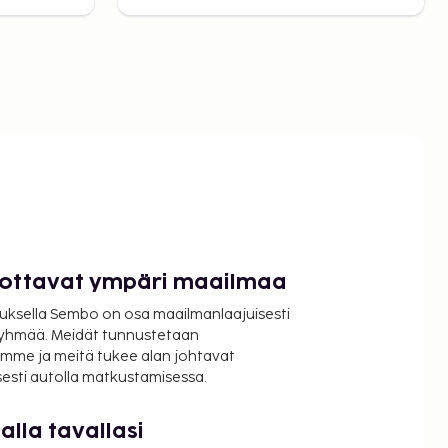
luottavat ympäri maailmaa
uksella Sembo on osa maailmanlaajuisesti
ryhmää. Meidät tunnustetaan
mme ja meitä tukee alan johtavat
isesti autolla matkustamisessa.
lla tavallasi