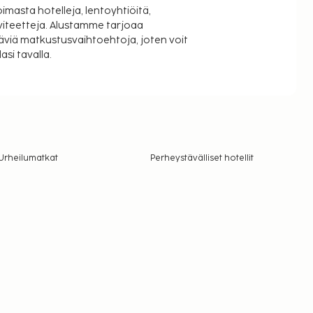
oimasta hotelleja, lentoyhtiöitä,
viteetteja. Alustamme tarjoaa
äviä matkustusvaihtoehtoja, joten voit
si tavalla.
Urheilumatkat
Perheystävälliset hotellit