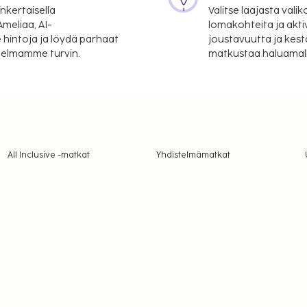
nkertaisella
Valitse laajasta valik
meliaa, AI-
lomakohteita ja akti
 hintoja ja löydä parhaat
joustavuutta ja kest
itelmamme turvin.
matkustaa haluamalla
All Inclusive -matkat
Yhdistelmämatkat