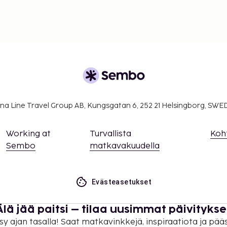
na Line Travel Group AB, Kungsgatan 6, 252 21 Helsingborg, SW
Working at
Turvallista
Koh
Sembo
matkavakuudella
Evästeasetukset
Älä jää paitsi – tilaa uusimmat päivitykse
sy ajan tasalla! Saat matkavinkkejä, inspiraatiota ja pää