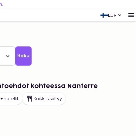
n.
EUR
Haku
ihtoehdot kohteessa Nanterre
+ hotellit
Kaikki sisältyy