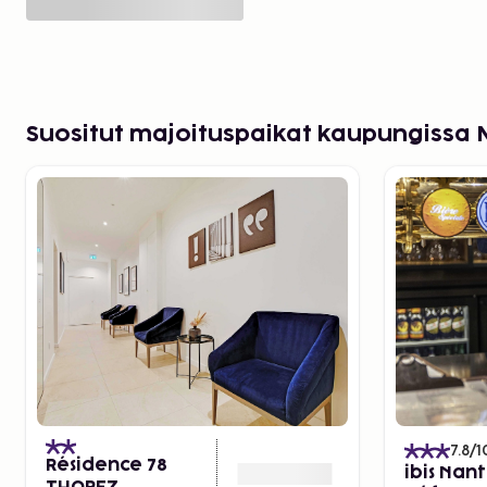
Suositut majoituspaikat kaupungissa 
7.8
/1
Résidence 78
ibis Nant