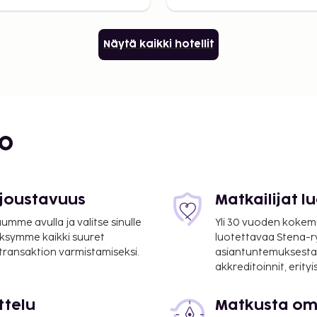
Näytä kaikki hotellit
bo
 joustavuus
Matkailijat 
mme avulla ja valitse sinulle
Yli 30 vuoden kokem
ksymme kaikki suuret
luotettavaa Stena-
 transaktion varmistamiseksi.
asiantuntemuksesta
akkreditoinnit, erity
ttelu
Matkusta oma