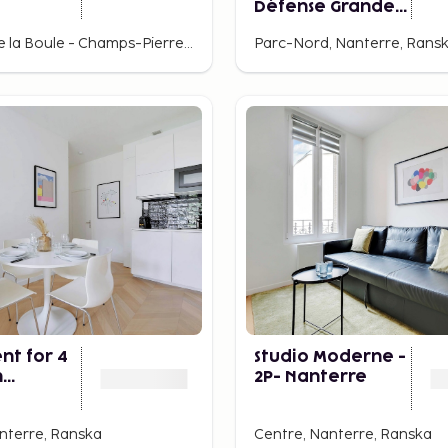
Défense Grande
Arche
Quartier de la Boule - Champs-Pierreux, Nanterre, Ranska
Parc-Nord, Nanterre, Rans
nt for 4
Studio Moderne -
n
2P- Nanterre
e
nterre, Ranska
Centre, Nanterre, Ranska