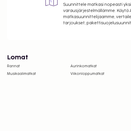
Suunnittele matkasi nopeasti yksi
varausjärjestelmällämme. Käytä A
matkasuunnittelijaamme, vertaile
tarjoukset, pakettisuojelusuunn
Lomat
Rannat
Aurinkomatkat
Musikaalimatkat
Viikonloppumatkat