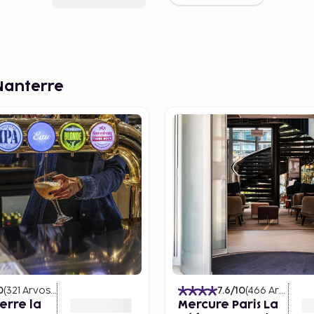
Nanterre
0
(
321
Arvostelut
)
7.6
/10
(
466
Arvostelut
erre la
Mercure Paris La