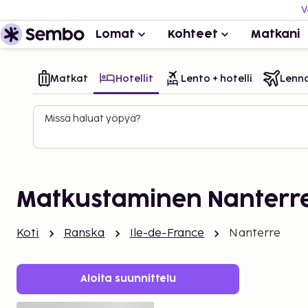
V
Lomat
Kohteet
Matkani
Matkat
Hotellit
Lento + hotelli
Lenn
Missä haluat yöpyä?
Matkustaminen Nanterr
Koti
Ranska
Ile-de-France
Nanterre
Aloita suunnittelu