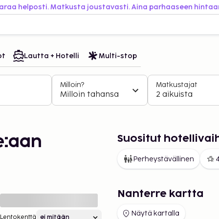
araa helposti. Matkusta joustavasti. Aina parhaaseen hintaa
ot
Lautta + Hotelli
Multi-stop
Milloin?
Matkustajat
Milloin tahansa
2 aikuista
Suositut hotelliva
e:aan
Perheystävällinen
4
Nanterre kartta
Näytä kartalla
Lentokenttä