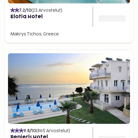
7.2
/10
(
23
Arvostelut
)
Elotia Hotel
Makrys Tichos, Greece
9.8
/10
(
865
Arvostelut
)
Renieris Hotel