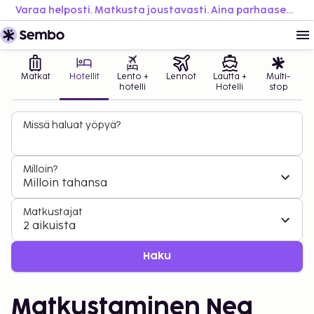
Varaa helposti. Matkusta joustavasti. Aina parhaaseen hintaan.
Matkat
Hotellit
Lento +
Lennot
Lautta +
Multi-
hotelli
Hotelli
stop
Missä haluat yöpyä?
Milloin?
Milloin tahansa
Matkustajat
2 aikuista
Haku
Matkustaminen Nea