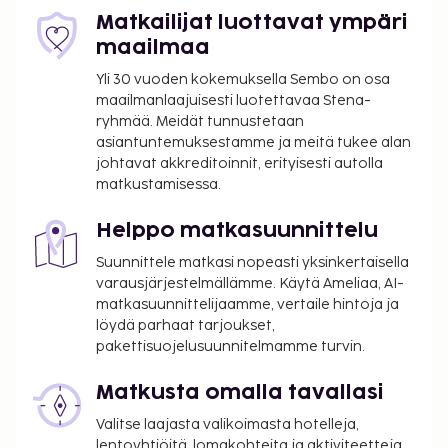
Matkailijat luottavat ympäri
maailmaa
Yli 30 vuoden kokemuksella Sembo on osa
maailmanlaajuisesti luotettavaa Stena-
ryhmää. Meidät tunnustetaan
asiantuntemuksestamme ja meitä tukee alan
johtavat akkreditoinnit, erityisesti autolla
matkustamisessa.
Helppo matkasuunnittelu
Suunnittele matkasi nopeasti yksinkertaisella
varausjärjestelmällämme. Käytä Ameliaa, AI-
matkasuunnittelijaamme, vertaile hintoja ja
löydä parhaat tarjoukset,
pakettisuojelusuunnitelmamme turvin.
Matkusta omalla tavallasi
Valitse laajasta valikoimasta hotelleja,
lentoyhtiöitä, lomakohteita ja aktiviteetteja.