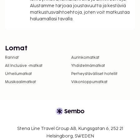
Alustamme tarjoaa joustavuutta ja kestäviä
matkustusvaihtoehtoja, joten voit matkustaa
haluamallasi tavalla.
Lomat
Rannat
Aurinkomatkat
All Inclusive -matkat
Yhdistelmämatkat
Urheilumatkat
Perheystävälliset hotellit
Musikaalimatkat
Viikonloppumatkat
Stena Line Travel Group AB, Kungsgatan 6, 252 21
Helsingborg, SWEDEN