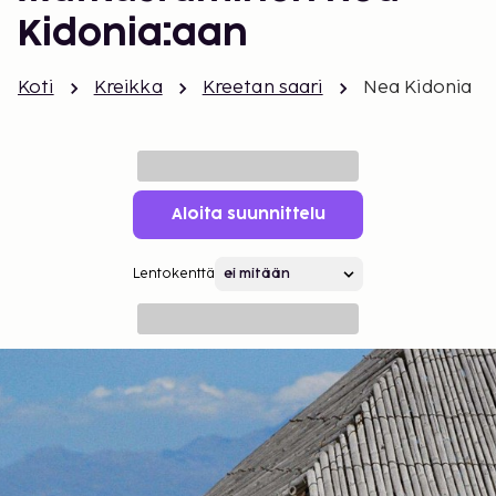
Kidonia:aan
Koti
Kreikka
Kreetan saari
Nea Kidonia
Aloita suunnittelu
Lentokenttä