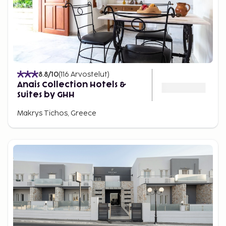
8.8
/10
(
116
Arvostelut
)
Anais Collection Hotels &
Suites by GHH
Makrys Tichos, Greece