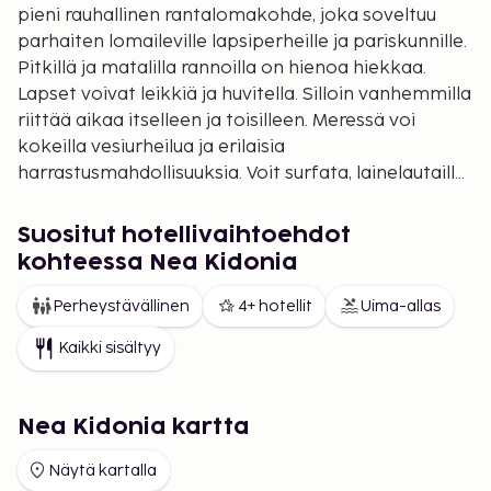
pieni rauhallinen rantalomakohde, joka soveltuu
parhaiten lomaileville lapsiperheille ja pariskunnille.
Pitkillä ja matalilla rannoilla on hienoa hiekkaa.
Lapset voivat leikkiä ja huvitella. Silloin vanhemmilla
riittää aikaa itselleen ja toisilleen. Meressä voi
kokeilla vesiurheilua ja erilaisia
harrastusmahdollisuuksia. Voit surfata, lainelautailla
ja vesihiihtää. Täällä on upea merenalainen maailma
värikkäine koralleineen ja kaloineen. Jos pidät
Suositut hotellivaihtoehdot
snorklaamisesta tai sukeltamisesta, tänne
kohteessa Nea Kidonia
kannattaa tulla lomailemaan. Kylässä on muutama
viihtyisä myymälä, kahvila, ravintola ja baari. Kato
Perheystävällinen
4+ hotellit
Uima-allas
Staloksen keskustassa on myös muutamia
Kaikki sisältyy
tavernoita. Tällainen tarjonta voi riittää useimmille,
mutta jos haluat enemmän vaihtelua, elämää ja
virikkeitä, voit lähteä jollekin viereisistä
Nea Kidonia kartta
paikkakunnista. Jos rauhallisuus ja kaunis
rantamaisema riittävät, silloin Kato Stalosin
Näytä kartalla
tarjonta riittää. Viereinen Chania on Kreetan