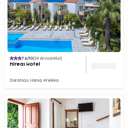
7.6
/10
(
39
Arvostelut
)
Nireas Hotel
Daratsos, Hania, Kreikka