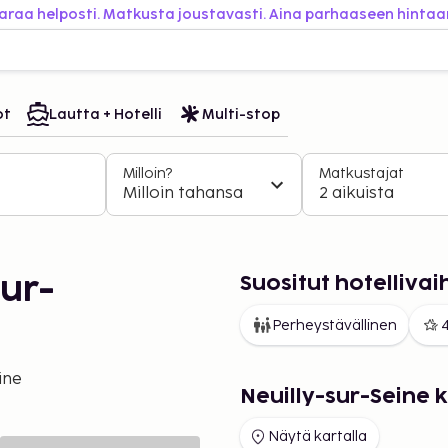
araa helposti. Matkusta joustavasti. Aina parhaaseen hintaa
ot
Lautta + Hotelli
Multi-stop
Milloin?
Matkustajat
Milloin tahansa
2 aikuista
Suositut hotelliva
ur-
Perheystävällinen
4
ine
Neuilly-sur-Seine 
Näytä kartalla