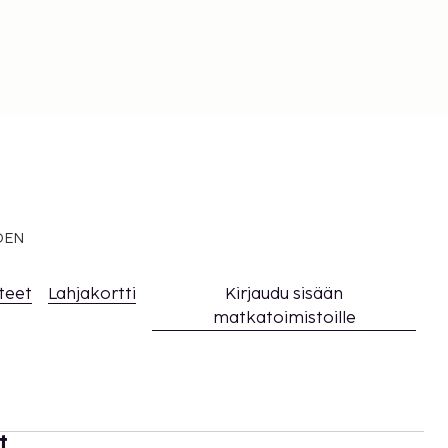
EDEN
teet
Lahjakortti
Kirjaudu sisään
matkatoimistoille
t