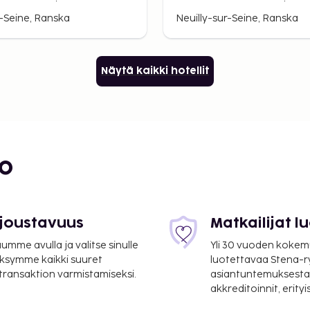
ing
Town of Neuilly
r-Seine, Ranska
Neuilly-sur-Seine, Ranska
Näytä kaikki hotellit
bo
 joustavuus
Matkailijat 
mme avulla ja valitse sinulle
Yli 30 vuoden kokem
ksymme kaikki suuret
luotettavaa Stena-
 transaktion varmistamiseksi.
asiantuntemuksesta
akkreditoinnit, erity