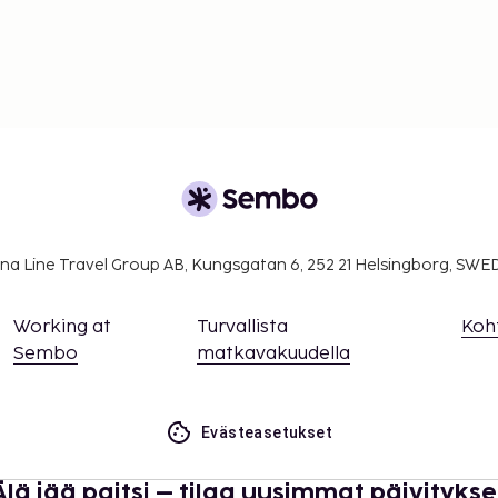
na Line Travel Group AB, Kungsgatan 6, 252 21 Helsingborg, SW
Working at
Turvallista
Koh
Sembo
matkavakuudella
Evästeasetukset
Älä jää paitsi – tilaa uusimmat päivitykse