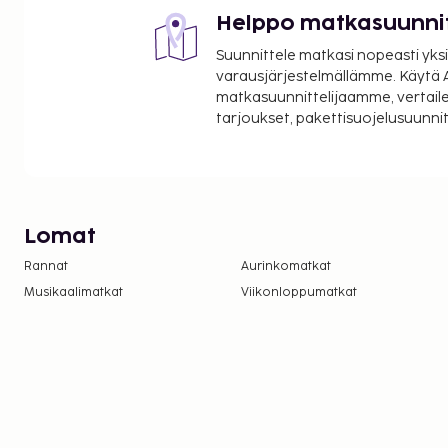
Helppo matkasuunni
Suunnittele matkasi nopeasti yksi
varausjärjestelmällämme. Käytä A
matkasuunnittelijaamme, vertaile
tarjoukset, pakettisuojelusuunn
Lomat
Rannat
Aurinkomatkat
Musikaalimatkat
Viikonloppumatkat