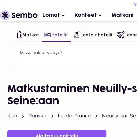
V
Lomat
Kohteet
Matkani
Matkat
Hotellit
Lento + hotelli
Lenn
Missä haluat yöpyä?
Matkustaminen Neuilly-s
Seine:aan
Koti
Ranska
Ile-de-France
Neuilly-sur-Se
Aloita suunnittelu