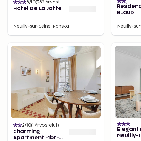
8
/10
(
382
Arvostelut
)
Résidenc
Hotel De La Jatte
BLOUD
Neuilly-sur-Seine, Ranska
Neuilly-su
2
/10
(
1
Arvostelut
)
Elegant 
Charming
Neuilly-s
Apartment -1br-