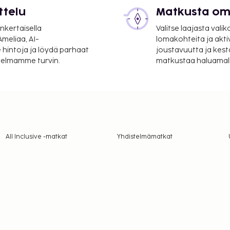
ttelu
Matkusta oma
nkertaisella
Valitse laajasta valik
meliaa, AI-
lomakohteita ja akti
 hintoja ja löydä parhaat
joustavuutta ja kest
itelmamme turvin.
matkustaa haluamalla
All Inclusive -matkat
Yhdistelmämatkat