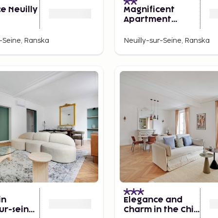
e Neuilly
Magnificent
Apartment
1br/4p - Arc de
Triomphe
r-Seine, Ranska
Neuilly-sur-Seine, Ranska
in
Elegance and
ur-seine:
Charm in the Chic