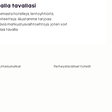
lla tavallasi
oimasta hotelleja, lentoyhtiöitä,
viteetteja. Alustamme tarjoaa
äviä matkustusvaihtoehtoja, joten voit
si tavalla.
Urheilumatkat
Perheystävälliset hotellit