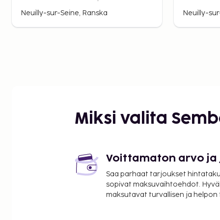
A Charm
2p - Mairie de
Retreat
Neuilly-sur-Seine, Ranska
Neuilly-su
Neuilly
Miksi valita Sem
Voittamaton arvo ja
Saa parhaat tarjoukset hintatakuu
sopivat maksuvaihtoehdot. Hyvä
maksutavat turvallisen ja helpon