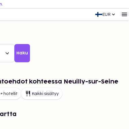
n.
EUR
Haku
ihtoehdot kohteessa Neuilly-sur-Seine
+ hotellit
Kaikki sisältyy
kartta