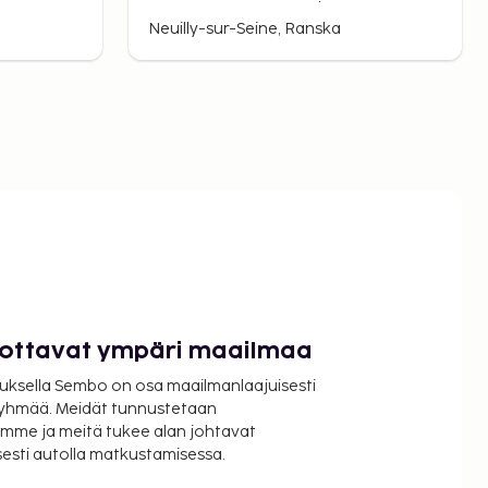
Apartment
Neuilly-sur-Seine, Ranska
luottavat ympäri maailmaa
uksella Sembo on osa maailmanlaajuisesti
ryhmää. Meidät tunnustetaan
mme ja meitä tukee alan johtavat
isesti autolla matkustamisessa.