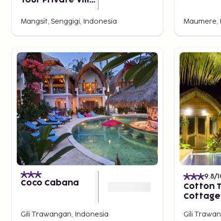
Your Private Villa
Sepuluh
Mangsit, Senggigi, Indonesia
Maumere, 
9.8
/1
Coco Cabana
Cotton 
Cottage
Gili Trawangan, Indonesia
Gili Trawa