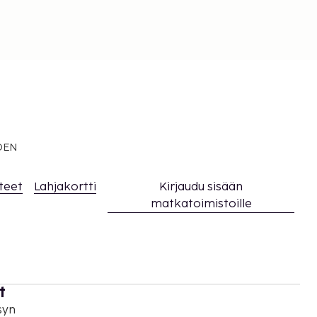
EDEN
teet
Lahjakortti
Kirjaudu sisään
matkatoimistoille
t
syn