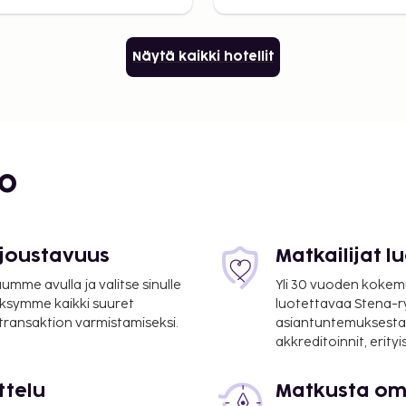
Näytä kaikki hotellit
bo
 joustavuus
Matkailijat 
mme avulla ja valitse sinulle
Yli 30 vuoden kokem
ksymme kaikki suuret
luotettavaa Stena-
 transaktion varmistamiseksi.
asiantuntemuksesta
akkreditoinnit, erity
ttelu
Matkusta oma