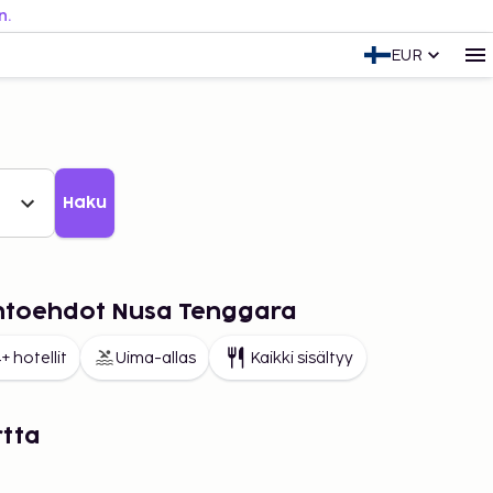
n.
EUR
Haku
aihtoehdot Nusa Tenggara
+ hotellit
Uima-allas
Kaikki sisältyy
rtta