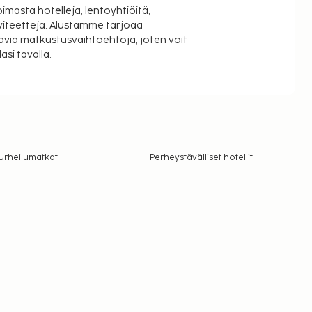
oimasta hotelleja, lentoyhtiöitä,
viteetteja. Alustamme tarjoaa
äviä matkustusvaihtoehtoja, joten voit
si tavalla.
Urheilumatkat
Perheystävälliset hotellit