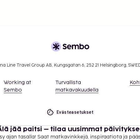
na Line Travel Group AB, Kungsgatan 6, 252 21 Helsingborg, SW
Working at
Turvallista
Koh
Sembo
matkavakuudella
Evästeasetukset
Älä jää paitsi – tilaa uusimmat päivitykse
sy ajan tasalla! Saat matkavinkkejä, inspiraatiota ja pää