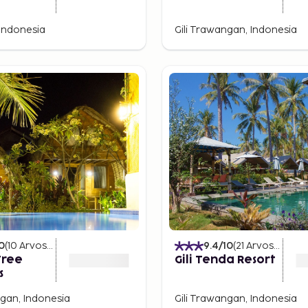
Indonesia
Gili Trawangan, Indonesia
0
(
10
Arvostelut
)
9.4
/10
(
21
Arvostelut
)
Tree
Gili Tenda Resort
s
ngan, Indonesia
Gili Trawangan, Indonesia