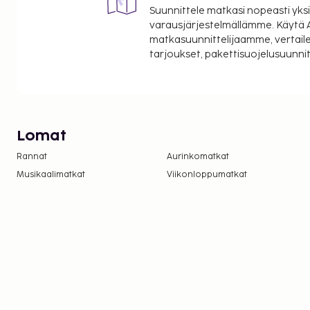
Suunnittele matkasi nopeasti yksi
varausjärjestelmällämme. Käytä A
matkasuunnittelijaamme, vertaile
tarjoukset, pakettisuojelusuunn
Lomat
Rannat
Aurinkomatkat
Musikaalimatkat
Viikonloppumatkat