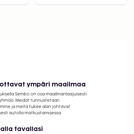
luottavat ympäri maailmaa
uksella Sembo on osa maailmanlaajuisesti
ryhmää. Meidät tunnustetaan
mme ja meitä tukee alan johtavat
isesti autolla matkustamisessa.
lla tavallasi