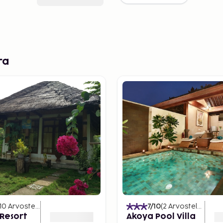
ra
10
Arvostelut
)
7
/10
(
2
Arvostelut
)
 Resort
Akoya Pool Villa