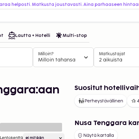
araa helposti. Matkusta joustavasti. Aina parhaaseen hintaa
ot
Lautta + Hotelli
Multi-stop
Milloin?
Matkustajat
Milloin tahansa
2 aikuista
Suositut hotelliv
nggara:aan
Perheystävällinen
4
Nusa Tenggara ka
Näytä kartalla
Lentokenttä