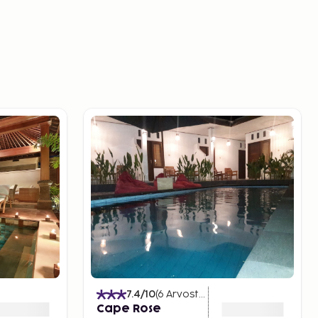
7.4
/10
(
6
Arvostelut
)
Cape Rose