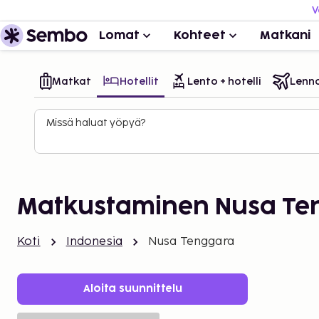
V
Lomat
Kohteet
Matkani
Matkat
Hotellit
Lento + hotelli
Lenn
Missä haluat yöpyä?
Matkustaminen Nusa Te
Koti
Indonesia
Nusa Tenggara
Aloita suunnittelu