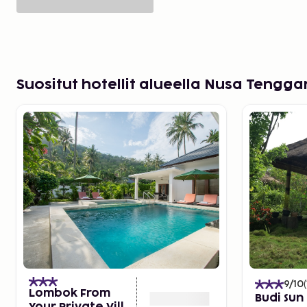
Suositut hotellit alueella Nusa Tengga
9
/10
(
Lombok From
Budi Sun