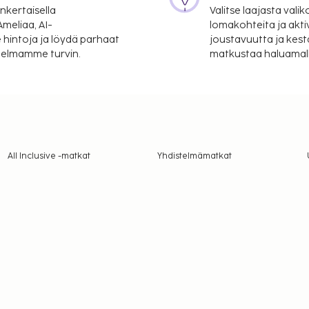
nkertaisella
Valitse laajasta valik
meliaa, AI-
lomakohteita ja akti
 hintoja ja löydä parhaat
joustavuutta ja kest
itelmamme turvin.
matkustaa haluamalla
All Inclusive -matkat
Yhdistelmämatkat