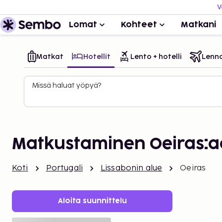
V
Lomat
Kohteet
Matkani
Matkat
Hotellit
Lento + hotelli
Lenn
Missä haluat yöpyä?
Matkustaminen Oeiras:
Koti
Portugali
Lissabonin alue
Oeiras
Aloita suunnittelu