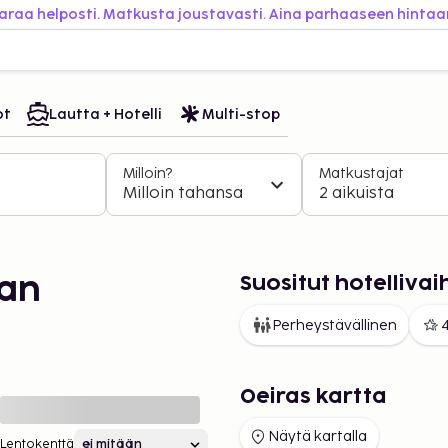
araa helposti. Matkusta joustavasti. Aina parhaaseen hintaa
ot
Lautta + Hotelli
Multi-stop
Milloin?
Matkustajat
Milloin tahansa
2 aikuista
Suositut hotelliva
aan
Perheystävällinen
4
Oeiras kartta
Näytä kartalla
Lentokenttä