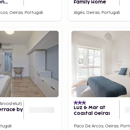
on
Family Home
dos Arcos
cos, Oeiras, Portugali
Algés, Oeiras, Portugali
Arvostelut
)
Luz & Mar at
errace by
Coastal Oeiras
tugali
Paco De Arcos, Oeiras, Port