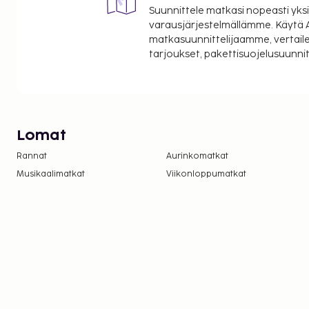
Suunnittele matkasi nopeasti yksi
varausjärjestelmällämme. Käytä A
matkasuunnittelijaamme, vertaile
tarjoukset, pakettisuojelusuunn
Lomat
Rannat
Aurinkomatkat
Musikaalimatkat
Viikonloppumatkat