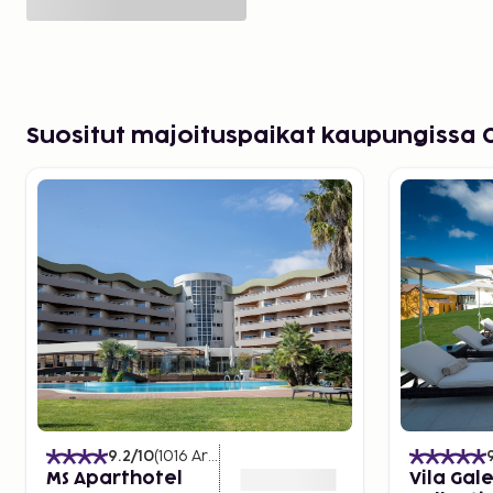
Suositut majoituspaikat kaupungissa 
9.2
/10
(
1016
Arvostelut
)
MS Aparthotel
Vila Gal