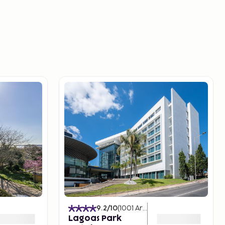
9.2
/10
(
1001
Arvostelut
)
Lagoas Park