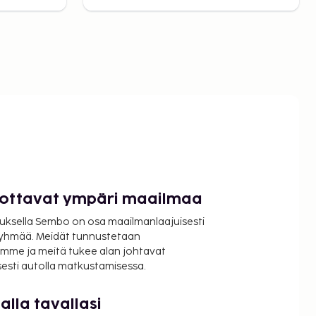
luottavat ympäri maailmaa
uksella Sembo on osa maailmanlaajuisesti
ryhmää. Meidät tunnustetaan
mme ja meitä tukee alan johtavat
isesti autolla matkustamisessa.
lla tavallasi