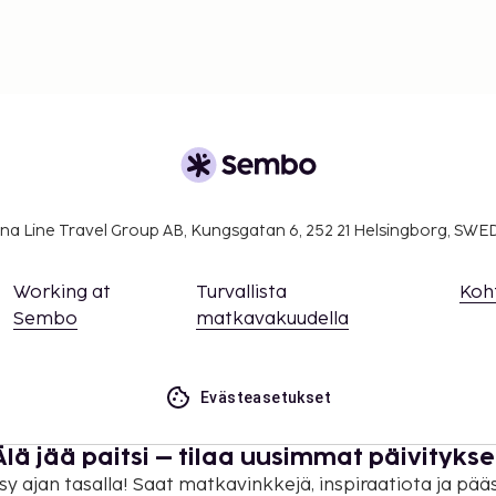
na Line Travel Group AB, Kungsgatan 6, 252 21 Helsingborg, SW
Working at
Turvallista
Koh
Sembo
matkavakuudella
Evästeasetukset
Älä jää paitsi – tilaa uusimmat päivitykse
sy ajan tasalla! Saat matkavinkkejä, inspiraatiota ja pää