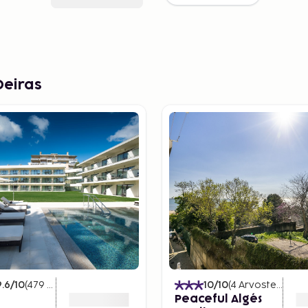
Oeiras
9.6
/10
(
479
Arvostelut
)
10
/10
(
4
Arvostelut
)
e
Peaceful Algés