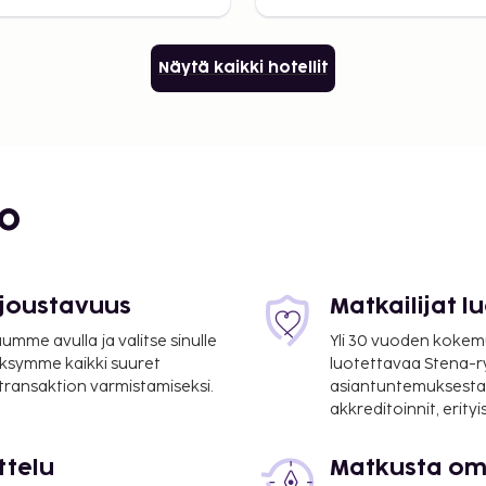
Näytä kaikki hotellit
bo
 joustavuus
Matkailijat 
mme avulla ja valitse sinulle
Yli 30 vuoden kokem
ksymme kaikki suuret
luotettavaa Stena-
 transaktion varmistamiseksi.
asiantuntemuksesta
akkreditoinnit, erity
ttelu
Matkusta oma