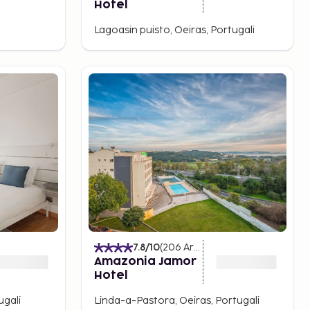
Hotel
Lagoasin puisto, Oeiras, Portugali
7.8
/10
(
206
Arvostelut
)
Amazonia Jamor
Hotel
ugali
Linda-a-Pastora, Oeiras, Portugali