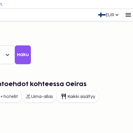
n.
EUR
Haku
ihtoehdot kohteessa Oeiras
+ hotellit
Uima-allas
Kaikki sisältyy