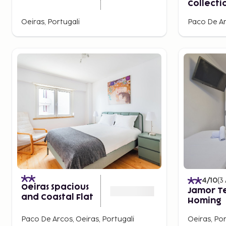
Collecti
Palacio 
Oeiras, Portugali
Paco De Ar
Hotel
4
/10
(
3
Oeiras Spacious
Jamor T
and Coastal Flat
Homing
Paco De Arcos, Oeiras, Portugali
Oeiras, Por