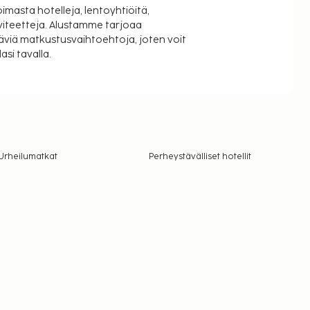
oimasta hotelleja, lentoyhtiöitä,
viteetteja. Alustamme tarjoaa
äviä matkustusvaihtoehtoja, joten voit
si tavalla.
Urheilumatkat
Perheystävälliset hotellit