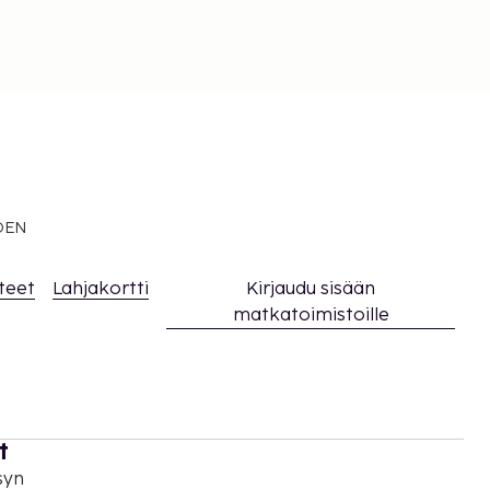
EDEN
teet
Lahjakortti
Kirjaudu sisään
matkatoimistoille
t
syn