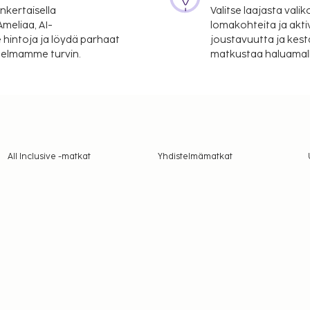
nkertaisella
Valitse laajasta valik
meliaa, AI-
lomakohteita ja akti
 hintoja ja löydä parhaat
joustavuutta ja kest
itelmamme turvin.
matkustaa haluamalla
All Inclusive -matkat
Yhdistelmämatkat