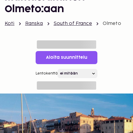
Olmeto:aan
Koti
Ranska
South of France
Olmeto
Aloita suunnittelu
Lentokenttä