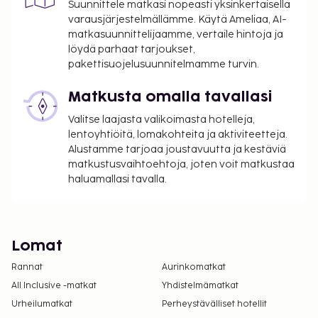
Suunnittele matkasi nopeasti yksinkertaisella
varausjärjestelmällämme. Käytä Ameliaa, AI-
matkasuunnittelijaamme, vertaile hintoja ja
löydä parhaat tarjoukset,
pakettisuojelusuunnitelmamme turvin.
Matkusta omalla tavallasi
Valitse laajasta valikoimasta hotelleja,
lentoyhtiöitä, lomakohteita ja aktiviteetteja.
Alustamme tarjoaa joustavuutta ja kestäviä
matkustusvaihtoehtoja, joten voit matkustaa
haluamallasi tavalla.
Lomat
Rannat
Aurinkomatkat
All Inclusive -matkat
Yhdistelmämatkat
Urheilumatkat
Perheystävälliset hotellit