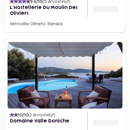
9.6
/10
(
13
Arvostelut
)
L'Hostellerie Du Moulin Des
Oliviers
Vetricella, Olmeto, Ranska
10
/10
(
2
Arvostelut
)
Domaine Valle Doniche