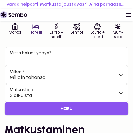
Varaa helposti. Matkusta joustavasti. Aina parhaaseen hintaan.
Matkat
Hotellit
Lento +
Lennot
Lautta +
Multi-
hotelli
Hotelli
stop
Missä haluat yöpyä?
Milloin?
Milloin tahansa
Matkustajat
2 aikuista
Haku
Matkustaminen