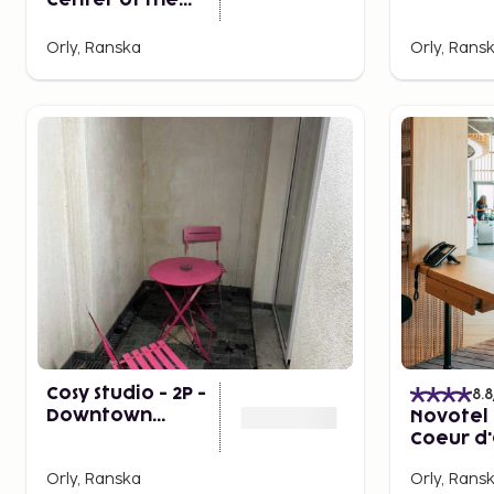
Center of the
1br/4p i
City of Orly
Heart of
Orly, Ranska
Orly, Rans
of Orly
Cosy Studio - 2P -
8.8
Downtown
Novotel 
Orly/airport
Coeur d'
Airport
Orly, Ranska
Orly, Rans