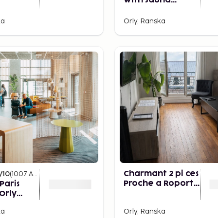
With Sauna
n the
1br/4p in the
 the City
Heart of Orly,
ka
Orly, Ranska
Close to Paris
/10
(
1007
Arvostelut
)
Charmant 2 pi ces
Proche a Roport
Paris
Paris Direct via la
Orly
Ligne 14
ka
Orly, Ranska