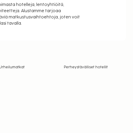
oimasta hotelleja, lentoyhtiöitä,
viteetteja. Alustamme tarjoaa
äviä matkustusvaihtoehtoja, joten voit
si tavalla.
Urheilumatkat
Perheystävälliset hotellit