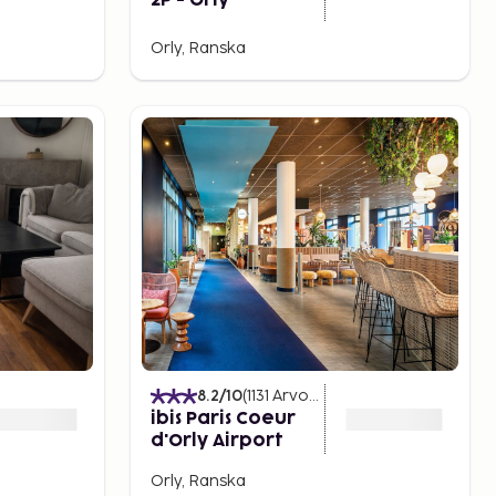
2P - Orly
Orly, Ranska
8.2
/10
(
1131
Arvostelut
)
ibis Paris Coeur
d'Orly Airport
Orly, Ranska