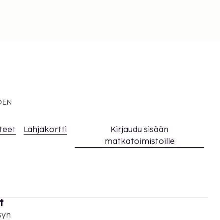
EDEN
teet
Lahjakortti
Kirjaudu sisään
matkatoimistoille
t
syn