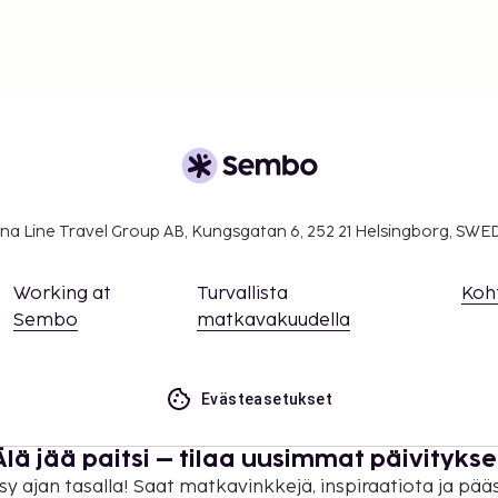
na Line Travel Group AB, Kungsgatan 6, 252 21 Helsingborg, SW
Working at
Turvallista
Koh
Sembo
matkavakuudella
Evästeasetukset
Älä jää paitsi – tilaa uusimmat päivitykse
sy ajan tasalla! Saat matkavinkkejä, inspiraatiota ja pää