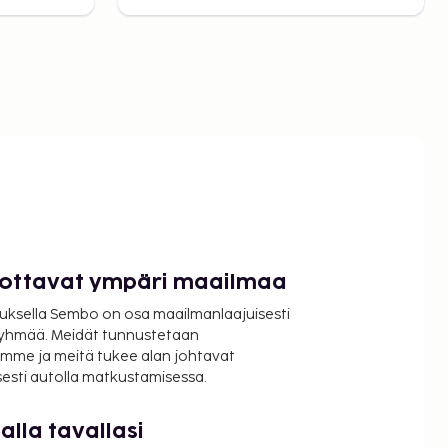
luottavat ympäri maailmaa
uksella Sembo on osa maailmanlaajuisesti
ryhmää. Meidät tunnustetaan
mme ja meitä tukee alan johtavat
isesti autolla matkustamisessa.
lla tavallasi