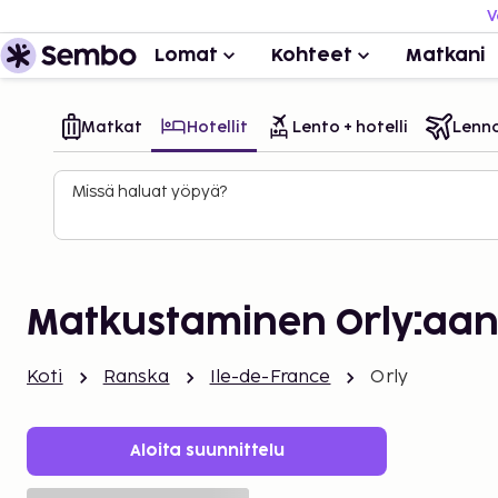
V
Lomat
Kohteet
Matkani
Matkat
Hotellit
Lento + hotelli
Lenn
Missä haluat yöpyä?
Matkustaminen Orly:aa
Koti
Ranska
Ile-de-France
Orly
Aloita suunnittelu