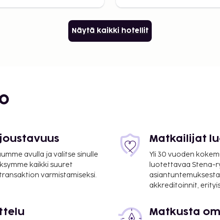
Näytä kaikki hotellit
bo
 joustavuus
Matkailijat 
mme avulla ja valitse sinulle
Yli 30 vuoden kokem
ksymme kaikki suuret
luotettavaa Stena-
 transaktion varmistamiseksi.
asiantuntemuksesta
akkreditoinnit, erity
ttelu
Matkusta oma