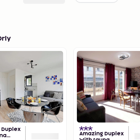
Orly
 Duplex
Amazing Duplex
una