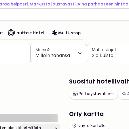
araa helposti. Matkusta joustavasti. Aina parhaaseen hintaa
ot
Lautta + Hotelli
Multi-stop
Milloin?
Matkustajat
Milloin tahansa
2 aikuista
Suositut hotelliva
n
Perheystävällinen
4
Orly kartta
Näytä kartalla
Lentokenttä