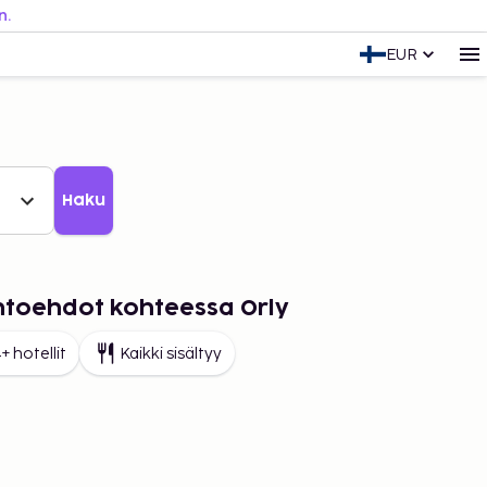
n.
EUR
Haku
ihtoehdot kohteessa Orly
+ hotellit
Kaikki sisältyy