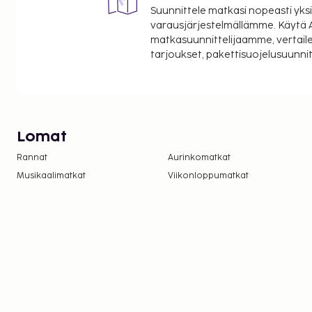
Suunnittele matkasi nopeasti yksi
varausjärjestelmällämme. Käytä A
matkasuunnittelijaamme, vertaile
tarjoukset, pakettisuojelusuunn
Lomat
Rannat
Aurinkomatkat
Musikaalimatkat
Viikonloppumatkat