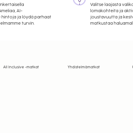
nkertaisella
Valitse laajasta valik
meliaa, AI-
lomakohteita ja akti
 hintoja ja löydä parhaat
joustavuutta ja kest
itelmamme turvin.
matkustaa haluamalla
All Inclusive -matkat
Yhdistelmämatkat