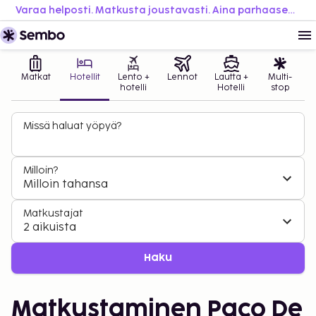
Varaa helposti. Matkusta joustavasti. Aina parhaaseen hintaan.
Matkat
Hotellit
Lento +
Lennot
Lautta +
Multi-
hotelli
Hotelli
stop
Missä haluat yöpyä?
Milloin?
Milloin tahansa
Matkustajat
2 aikuista
Haku
Matkustaminen Paco De