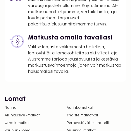
varausjärjestelmällämme. Käytä Ameliaa, AI-
matkasuunnittelijaamme, vertaile hintoja ja
löydä parhaat tarjoukset,
pakettisuojelusuunnitelmamme turvin.
Matkusta omalla tavallasi
Valitse laajasta valikoimasta hotelleja,
lentoyhtiöitä, lomakohteita ja aktiviteetteja.
Alustamme tarjoaa joustavuutta ja kestäviä
matkustusvaihtoehtoja, joten voit matkustaa
haluamallasi tavalla.
Lomat
Rannat
Aurinkomatkat
All Inclusive -matkat
Yhdistelmämatkat
Urheilumatkat
Perheystävälliset hotellit
Kaupunkiloma
Musikaalimatkat