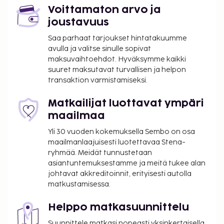
Voittamaton arvo ja
joustavuus
Saa parhaat tarjoukset hintatakuumme
avulla ja valitse sinulle sopivat
maksuvaihtoehdot. Hyväksymme kaikki
suuret maksutavat turvallisen ja helpon
transaktion varmistamiseksi.
Matkailijat luottavat ympäri
maailmaa
Yli 30 vuoden kokemuksella Sembo on osa
maailmanlaajuisesti luotettavaa Stena-
ryhmää. Meidät tunnustetaan
asiantuntemuksestamme ja meitä tukee alan
johtavat akkreditoinnit, erityisesti autolla
matkustamisessa.
Helppo matkasuunnittelu
Suunnittele matkasi nopeasti yksinkertaisella