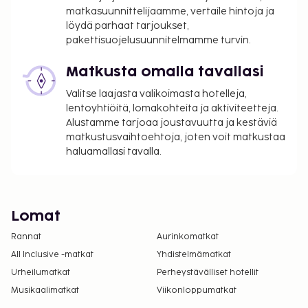
matkasuunnittelijaamme, vertaile hintoja ja
löydä parhaat tarjoukset,
pakettisuojelusuunnitelmamme turvin.
Matkusta omalla tavallasi
Valitse laajasta valikoimasta hotelleja,
lentoyhtiöitä, lomakohteita ja aktiviteetteja.
Alustamme tarjoaa joustavuutta ja kestäviä
matkustusvaihtoehtoja, joten voit matkustaa
haluamallasi tavalla.
Lomat
Rannat
Aurinkomatkat
All Inclusive -matkat
Yhdistelmämatkat
Urheilumatkat
Perheystävälliset hotellit
Musikaalimatkat
Viikonloppumatkat