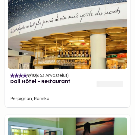
9
/10
(
863
Arvostelut
)
Dali Hôtel - Restaurant
Perpignan, Ranska