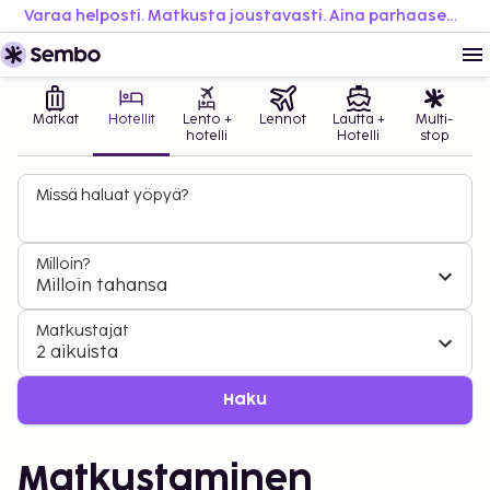
Varaa helposti. Matkusta joustavasti. Aina parhaaseen hintaan.
Matkat
Hotellit
Lento +
Lennot
Lautta +
Multi-
hotelli
Hotelli
stop
Missä haluat yöpyä?
Milloin?
Milloin tahansa
Matkustajat
2 aikuista
Haku
Matkustaminen