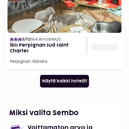
8
/10
(
164
Arvostelut
)
ibis Perpignan Sud Saint
Charles
Perpignan, Ranska
Näytä kaikki hotellit
Miksi valita Sembo
Voittamaton arvo ja