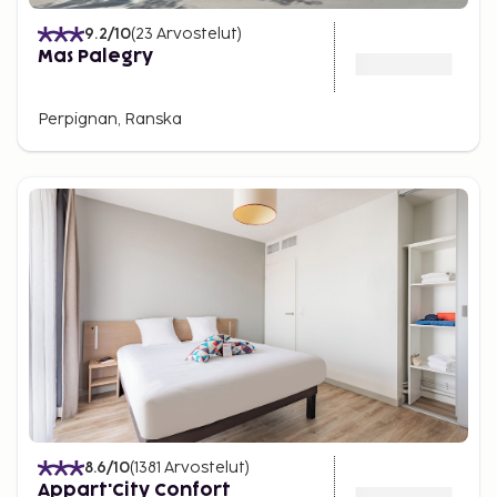
9.2
/10
(
23
Arvostelut
)
Mas Palegry
Perpignan, Ranska
8.6
/10
(
1381
Arvostelut
)
Appart'City Confort