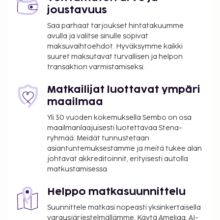
joustavuus
Saa parhaat tarjoukset hintatakuumme
avulla ja valitse sinulle sopivat
maksuvaihtoehdot. Hyväksymme kaikki
suuret maksutavat turvallisen ja helpon
transaktion varmistamiseksi.
Matkailijat luottavat ympäri
maailmaa
Yli 30 vuoden kokemuksella Sembo on osa
maailmanlaajuisesti luotettavaa Stena-
ryhmää. Meidät tunnustetaan
asiantuntemuksestamme ja meitä tukee alan
johtavat akkreditoinnit, erityisesti autolla
matkustamisessa.
Helppo matkasuunnittelu
Suunnittele matkasi nopeasti yksinkertaisella
varausjärjestelmällämme. Käytä Ameliaa, AI-