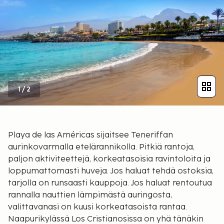
1
/
2
Playa de las Américas sijaitsee Teneriffan
aurinkovarmalla etelärannikolla. Pitkiä rantoja,
paljon aktiviteettejä, korkeatasoisia ravintoloita ja
loppumattomasti huveja. Jos haluat tehdä ostoksia,
tarjolla on runsaasti kauppoja. Jos haluat rentoutua
rannalla nauttien lämpimästä auringosta,
valittavanasi on kuusi korkeatasoista rantaa.
Naapurikylässä Los Cristianosissa on yhä tänäkin