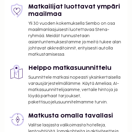
Matkailijat luottavat ympäri
maailmaa
Yli 30 vuoden kokemuksella Sembo on osa
maailmanlaajuisesti luotettavaa Stena-
ryhmää. Meidät tunnustetaan
asiantuntemuksestamme ja meitä tukee alan
johtavat akkreditoinnit, erityisesti autolla
matkustamisessa.
Helppo matkasuunnittelu
Suunnittele matkasi nopeasti yksinkertaisella
varausjärjestelmällämme. Käytä Ameliaa, AI-
matkasuunnittelijaamme, vertaile hintoja ja
löydä parhaat tarjoukset,
pakettisuojelusuunnitelmamme turvin.
Matkusta omalla tavallasi
Valitse laajasta valikoimasta hotelleja,
lentoyhtiöitä, lomakohteita ja aktiviteetteja.