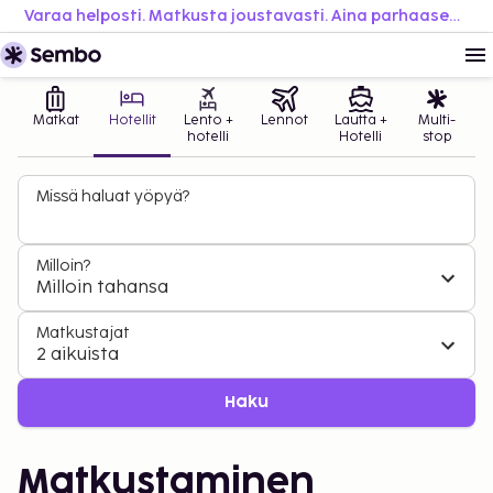
Varaa helposti. Matkusta joustavasti. Aina parhaaseen hintaan.
Matkat
Hotellit
Lento +
Lennot
Lautta +
Multi-
hotelli
Hotelli
stop
Missä haluat yöpyä?
Milloin?
Milloin tahansa
Matkustajat
2 aikuista
Haku
Matkustaminen