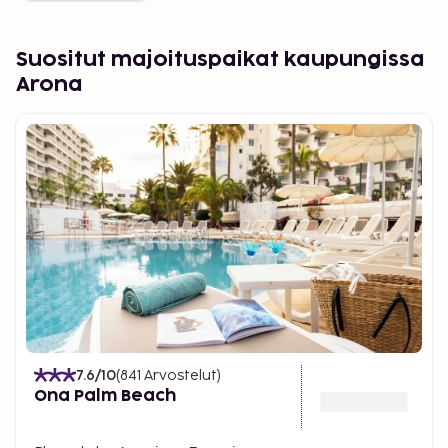
Suositut majoituspaikat kaupungissa
Arona
7.6
/10
(
841
Arvostelut
)
Ona Palm Beach