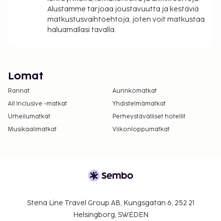
Alustamme tarjoaa joustavuutta ja kestäviä
matkustusvaihtoehtoja, joten voit matkustaa
haluamallasi tavalla.
Lomat
Rannat
Aurinkomatkat
All Inclusive -matkat
Yhdistelmämatkat
Urheilumatkat
Perheystävälliset hotellit
Musikaalimatkat
Viikonloppumatkat
Stena Line Travel Group AB, Kungsgatan 6, 252 21
Helsingborg, SWEDEN