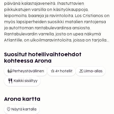
päivänä kalastajaveneitä. Ihastuttavien
pikkukatujen varsilla on käsityökauppoja,
leipomoita, baareja ja ravintoloita. Los Cristianos on
myös lapsiperheiden suosikki matalien rantojensa
ja autottoman rantabulevardinsa ansiosta.
Rantabulevardin varrella, josta on upea näkymä
Atlantille, on ulkoilmaravintoloita, joissa on tarjolla
tapaksia ja tuoretta kalaa. Valitsetpa sitten Playa de
las Américasin tai Los Christianosin, voit olla varma,
Suositut hotellivaihtoehdot
että tarjolla on kaikkea, mitä voit odottaa
kohteessa Arona
onnistuneelta lomalta.
Perheystävällinen
4+ hotellit
Uima-allas
Kaikki sisältyy
Arona kartta
Näytä kartalla