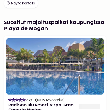
Näytä kartalla
ehdottomasti tutustumisen arvoiset. Kenties kaiken
erikoisen tavaran seassa piileskelee lomamatkan
paras löytö?
Suositut majoituspaikat kaupungissa
Lentokentän ja majoituskohteen väliset matkat
Playa de Mogan
taittuvat kätevimmin vuokra-autolla tai Sembolta
etukäteen varaamallasi kuljetuksella.
9.2
/10
(
1006
Arvostelut
)
Radisson Blu Resort & Spa, Gran
Canaria Mogan