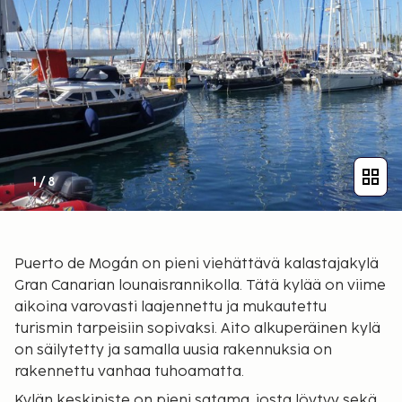
1
/
8
Puerto de Mogán on pieni viehättävä kalastajakylä
Gran Canarian lounaisrannikolla. Tätä kylää on viime
aikoina varovasti laajennettu ja mukautettu
turismin tarpeisiin sopivaksi. Aito alkuperäinen kylä
on säilytetty ja samalla uusia rakennuksia on
rakennettu vanhaa tuhoamatta.
Kylän keskipiste on pieni satama, josta löytyy sekä