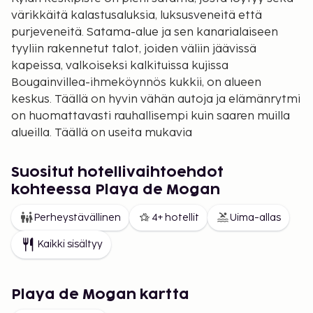
värikkäitä kalastusaluksia, luksusveneitä että
purjeveneitä. Satama-alue ja sen kanarialaiseen
tyyliin rakennetut talot, joiden väliin jäävissä
kapeissa, valkoiseksi kalkituissa kujissa
Bougainvillea-ihmeköynnös kukkii, on alueen
keskus. Täällä on hyvin vähän autoja ja elämänrytmi
on huomattavasti rauhallisempi kuin saaren muilla
alueilla. Täällä on useita mukavia
ulkoilmaravintoloita ja laadukkaita ravintoloita,
joiden erikoisuuksia ovat luonnollisesti kala- ja
Suositut hotellivaihtoehdot
äyriäisruuat. Alueella on useita baareja mutta ei
kohteessa Playa de Mogan
yhtään diskoa.
Perheystävällinen
4+ hotellit
Uima-allas
Keskustan vieressä oleva pieni ranta on matala ja
hienohiekkainen. Retkeilynhaluisille järjestetään
Kaikki sisältyy
päivittäin veneretkiä muille rannoille. Puerto Rico ja
Amadores ovat vain 8 km:n päässä ja matka taittuu
kätevästi paikallisbussilla.
Playa de Mogan kartta
Kylän joka perjantaiset markkinat ovat