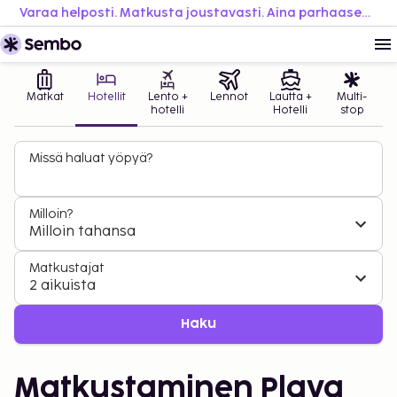
Varaa helposti. Matkusta joustavasti. Aina parhaaseen hintaan.
Matkat
Hotellit
Lento +
Lennot
Lautta +
Multi-
hotelli
Hotelli
stop
Missä haluat yöpyä?
Milloin?
Milloin tahansa
Matkustajat
2 aikuista
Haku
Matkustaminen Playa