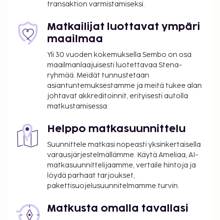
transaktion varmistamiseksi.
Matkailijat luottavat ympäri
maailmaa
Yli 30 vuoden kokemuksella Sembo on osa
maailmanlaajuisesti luotettavaa Stena-
ryhmää. Meidät tunnustetaan
asiantuntemuksestamme ja meitä tukee alan
johtavat akkreditoinnit, erityisesti autolla
matkustamisessa.
Helppo matkasuunnittelu
Suunnittele matkasi nopeasti yksinkertaisella
varausjärjestelmällämme. Käytä Ameliaa, AI-
matkasuunnittelijaamme, vertaile hintoja ja
löydä parhaat tarjoukset,
pakettisuojelusuunnitelmamme turvin.
Matkusta omalla tavallasi