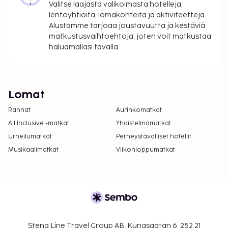
Valitse laajasta valikoimasta hotelleja,
lentoyhtiöitä, lomakohteita ja aktiviteetteja.
Alustamme tarjoaa joustavuutta ja kestäviä
matkustusvaihtoehtoja, joten voit matkustaa
haluamallasi tavalla.
Lomat
Rannat
Aurinkomatkat
All Inclusive -matkat
Yhdistelmämatkat
Urheilumatkat
Perheystävälliset hotellit
Musikaalimatkat
Viikonloppumatkat
Stena Line Travel Group AB, Kungsgatan 6, 252 21