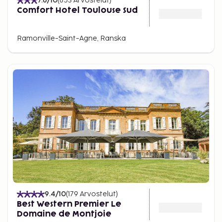
7.6
/10
(
853
Arvostelut
)
Comfort Hotel Toulouse Sud
Ramonville-Saint-Agne, Ranska
9.4
/10
(
179
Arvostelut
)
Best Western Premier Le
Domaine de Montjoie