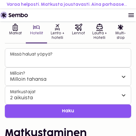
Varaa helposti. Matkusta joustavasti. Aina parhaaseen hintaan.
Matkat
Hotellit
Lento +
Lennot
Lautta +
Multi-
hotelli
Hotelli
stop
Missä haluat yöpyä?
Milloin?
Milloin tahansa
Matkustajat
2 aikuista
Haku
Matkustaminen