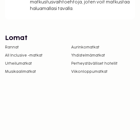
matkustusvaihtoehtoja, joten voit matkustaa
haluamallasi tavalla.
Lomat
Rannat
Aurinkomatkat
All Inclusive -matkat
Yhdistelmämatkat
Urheilumatkat
Perheystävälliset hotellit
Musikaalimatkat
Viikonloppumatkat