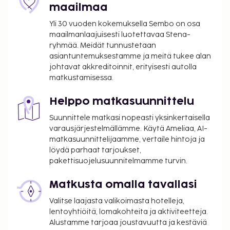
maailmaa
Yli 30 vuoden kokemuksella Sembo on osa
maailmanlaajuisesti luotettavaa Stena-
ryhmää. Meidät tunnustetaan
asiantuntemuksestamme ja meitä tukee alan
johtavat akkreditoinnit, erityisesti autolla
matkustamisessa.
Helppo matkasuunnittelu
Suunnittele matkasi nopeasti yksinkertaisella
varausjärjestelmällämme. Käytä Ameliaa, AI-
matkasuunnittelijaamme, vertaile hintoja ja
löydä parhaat tarjoukset,
pakettisuojelusuunnitelmamme turvin.
Matkusta omalla tavallasi
Valitse laajasta valikoimasta hotelleja,
lentoyhtiöitä, lomakohteita ja aktiviteetteja.
Alustamme tarjoaa joustavuutta ja kestäviä