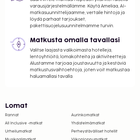
varausjärjestelmällämme. Käytä Ameliaa, AI-
matkasuunnittelijaamme, vertaile hintoja ja
löydä parhaat tarjoukset,
pakettisuojelusuunnitelmamme turvin.
Matkusta omalla tavallasi
Valitse laajasta valikoimasta hotelleja,
lentoyhtiöitä, lomakohteita ja aktiviteetteja.
Alustamme tarjoaa joustavuutta ja kestäviä
matkustusvaihtoehtoja, joten voit matkustaa
haluamallasi tavalla.
Lomat
Rannat
Aurinkomatkat
All Inclusive -matkat
Yhdistelmämatkat
Urheilumatkat
Perheystävälliset hotellit
Musikaalimatkat
Viikonloppumatkat