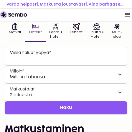
Varaa helposti. Matkusta joustavasti. Aina parhaaseen hintaan.
Matkat
Hotellit
Lento +
Lennot
Lautta +
Multi-
hotelli
Hotelli
stop
Missä haluat yöpyä?
Milloin?
Milloin tahansa
Matkustajat
2 aikuista
Haku
Matkustaminen