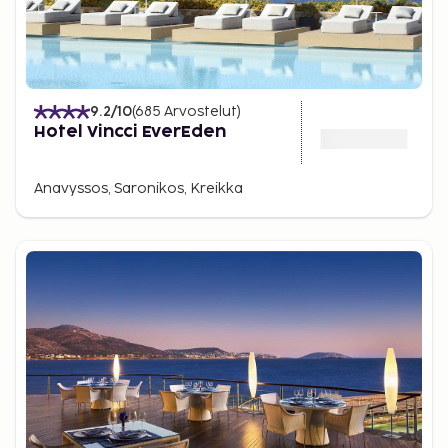
9.2
/10
(
685
Arvostelut
)
Hotel Vincci EverEden
Anavyssos, Saronikos, Kreikka