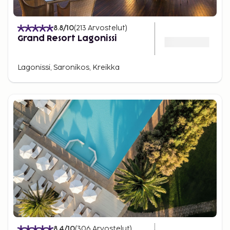
8.8
/10
(
213
Arvostelut
)
Grand Resort Lagonissi
Lagonissi, Saronikos, Kreikka
8.4
/10
(
306
Arvostelut
)