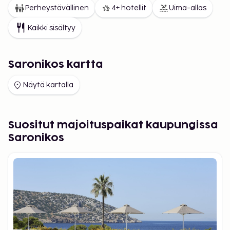
Perheystävällinen
4+ hotellit
Uima-allas
Kaikki sisältyy
Saronikos kartta
Näytä kartalla
Suositut majoituspaikat kaupungissa
Saronikos