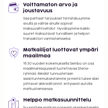
Voittamaton arvo ja
joustavuus
Saa parhaat tarjoukset hintatakuumme
avulla ja valitse sinulle sopivat
maksuvaihtoehdot. Hyväksymme kaikki
suuret maksutavat turvallisen ja helpon
transaktion varmistamiseksi.
Matkailijat luottavat ympäri
maailmaa
Yli 30 vuoden kokemuksella Sembo on osa
maailmanlaajuisesti luotettavaa Stena-
ryhmää. Meidät tunnustetaan
asiantuntemuksestamme ja meitä tukee alan
johtavat akkreditoinnit, erityisesti autolla
matkustamisessa.
Helppo matkasuunnittelu
Suunnittele matkasi nopeasti yksinkertaisella