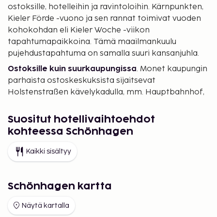
ostoksille, hotelleihin ja ravintoloihin. Kärnpunkten,
Kieler Förde -vuono ja sen rannat toimivat vuoden
kohokohdan eli Kieler Woche -viikon
tapahtumapaikkoina. Tämä maailmankuulu
pujehdustapahtuma on samalla suuri kansanjuhla.
Ostoksille kuin suurkaupungissa
. Monet kaupungin
parhaista ostoskeskuksista sijaitsevat
Holstenstraßen kävelykadulla, mm. Hauptbahnhof,
Holstentörn ja Karstadt. Kadun alkupäässä on
Sophienhof, jättiläismäinen galleria, jossa on
Suositut hotellivaihtoehdot
sadoittain kauppoja ja tavarataloja, sekä jännittävä
kohteessa Schönhagen
kulttuurikortteli monine ravintoloineen.
Kaikki sisältyy
Joulumarkkinat
. Upeat Weihnachtsmarkt-
markkinat järjestetään Kielissä 26.11.-23.12.2012.
Schönhagen kartta
Näytä kartalla