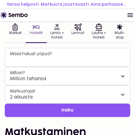
Varaa helposti. Matkusta joustavasti. Aina parhaaseen hintaan.
Matkat
Hotellit
Lento +
Lennot
Lautta +
Multi-
hotelli
Hotelli
stop
Missä haluat yöpyä?
Milloin?
Milloin tahansa
Matkustajat
2 aikuista
Haku
Matkustaminen