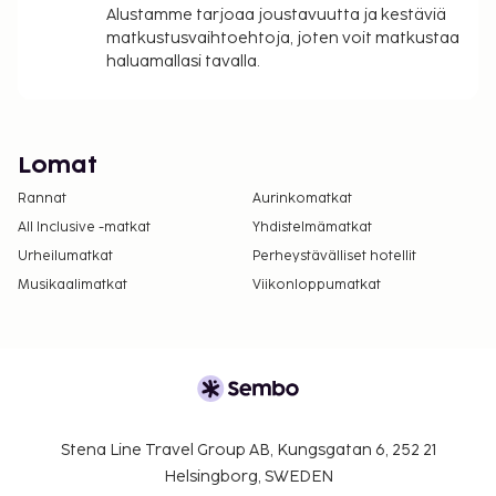
Alustamme tarjoaa joustavuutta ja kestäviä
matkustusvaihtoehtoja, joten voit matkustaa
haluamallasi tavalla.
Lomat
Rannat
Aurinkomatkat
All Inclusive -matkat
Yhdistelmämatkat
Urheilumatkat
Perheystävälliset hotellit
Musikaalimatkat
Viikonloppumatkat
Stena Line Travel Group AB, Kungsgatan 6, 252 21
Helsingborg, SWEDEN