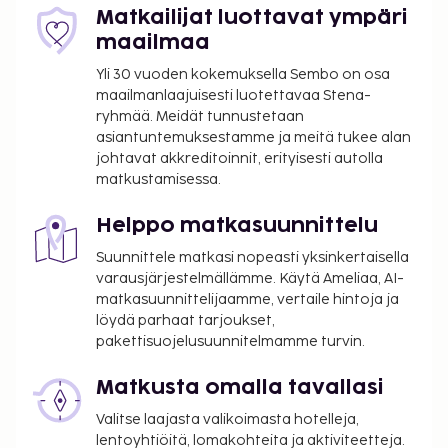
Matkailijat luottavat ympäri
maailmaa
Yli 30 vuoden kokemuksella Sembo on osa
maailmanlaajuisesti luotettavaa Stena-
ryhmää. Meidät tunnustetaan
asiantuntemuksestamme ja meitä tukee alan
johtavat akkreditoinnit, erityisesti autolla
matkustamisessa.
Helppo matkasuunnittelu
Suunnittele matkasi nopeasti yksinkertaisella
varausjärjestelmällämme. Käytä Ameliaa, AI-
matkasuunnittelijaamme, vertaile hintoja ja
löydä parhaat tarjoukset,
pakettisuojelusuunnitelmamme turvin.
Matkusta omalla tavallasi
Valitse laajasta valikoimasta hotelleja,
lentoyhtiöitä, lomakohteita ja aktiviteetteja.