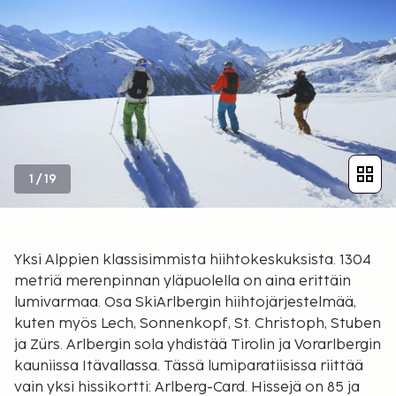
1
/
19
Yksi Alppien klassisimmista hiihtokeskuksista. 1304
metriä merenpinnan yläpuolella on aina erittäin
lumivarmaa. Osa SkiArlbergin hiihtojärjestelmää,
kuten myös Lech, Sonnenkopf, St. Christoph, Stuben
ja Zürs. Arlbergin sola yhdistää Tirolin ja Vorarlbergin
kauniissa Itävallassa. Tässä lumiparatiisissa riittää
vain yksi hissikortti: Arlberg-Card. Hissejä on 85 ja