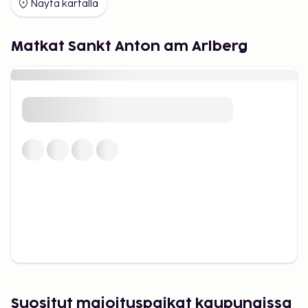
Jopa kaikkein eniten käytetyistä rinteistä tulee
Näytä kartalla
kesällä kukkivia niittyjä.
Matkat Sankt Anton am Arlberg
Suositut majoituspaikat kaupungissa