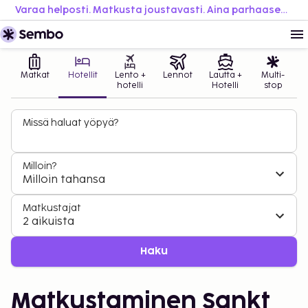
Varaa helposti. Matkusta joustavasti. Aina parhaaseen hintaan.
Matkat
Hotellit
Lento +
Lennot
Lautta +
Multi-
hotelli
Hotelli
stop
Missä haluat yöpyä?
Milloin?
Milloin tahansa
Matkustajat
2 aikuista
Haku
Matkustaminen Sankt