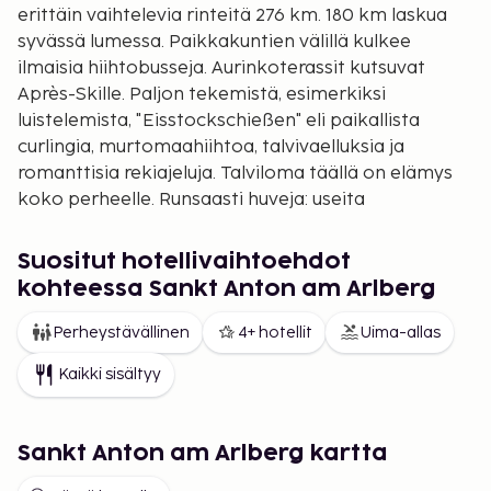
erittäin vaihtelevia rinteitä 276 km. 180 km laskua
syvässä lumessa. Paikkakuntien välillä kulkee
ilmaisia hiihtobusseja. Aurinkoterassit kutsuvat
Après-Skille. Paljon tekemistä, esimerkiksi
luistelemista, "Eisstockschießen" eli paikallista
curlingia, murtomaahiihtoa, talvivaelluksia ja
romanttisia rekiajeluja. Talviloma täällä on elämys
koko perheelle. Runsaasti huveja: useita
ravintoloita, baareja, pubeja ja diskoja. Teknisesti
erittäin kehittynyt Galzigbahn-hiihtohissi avattiin
Suositut hotellivaihtoehdot
muutama vuosi sitten. Täällä on esiintynyt jonkin
kohteessa Sankt Anton am Arlberg
verran lumivyöryjä, joten mahdollisiin varoituksiin
on syytä suhtautua huolellisesti.
Perheystävällinen
4+ hotellit
Uima-allas
Lech
(1450 merenpinnan yläpuolella) Lechiä
Kaikki sisältyy
pidetään hieman ylellisempänä. Täällä
rinnekeskuksia pyöritetään luonnon ehdoilla.
Rinnekoneita ajetaan ympäristöä säästäen.
Sankt Anton am Arlberg kartta
Tykkilumi tehdään juotavaksi kelpaavaan veteen.