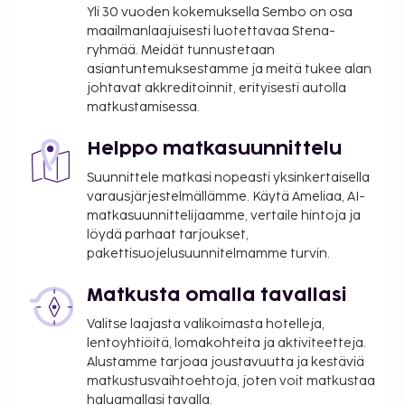
Yli 30 vuoden kokemuksella Sembo on osa
maailmanlaajuisesti luotettavaa Stena-
ryhmää. Meidät tunnustetaan
asiantuntemuksestamme ja meitä tukee alan
johtavat akkreditoinnit, erityisesti autolla
matkustamisessa.
Helppo matkasuunnittelu
Suunnittele matkasi nopeasti yksinkertaisella
varausjärjestelmällämme. Käytä Ameliaa, AI-
matkasuunnittelijaamme, vertaile hintoja ja
löydä parhaat tarjoukset,
pakettisuojelusuunnitelmamme turvin.
Matkusta omalla tavallasi
Valitse laajasta valikoimasta hotelleja,
lentoyhtiöitä, lomakohteita ja aktiviteetteja.
Alustamme tarjoaa joustavuutta ja kestäviä
matkustusvaihtoehtoja, joten voit matkustaa
haluamallasi tavalla.