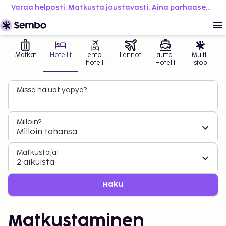
Varaa helposti. Matkusta joustavasti. Aina parhaaseen hintaan.
Matkat
Hotellit
Lento +
Lennot
Lautta +
Multi-
hotelli
Hotelli
stop
Missä haluat yöpyä?
Milloin?
Milloin tahansa
Matkustajat
2 aikuista
Haku
Matkustaminen