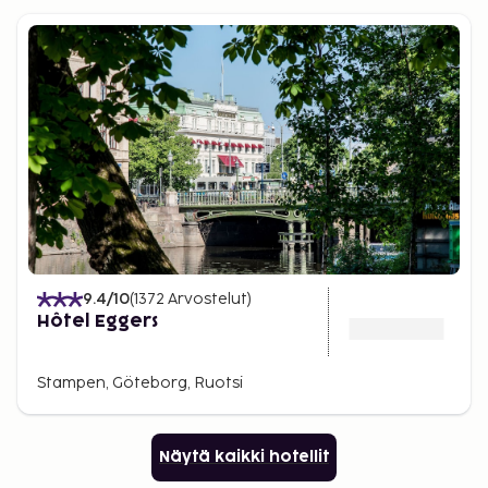
9.4
/10
(
1372
Arvostelut
)
Hôtel Eggers
Stampen, Göteborg, Ruotsi
Näytä kaikki hotellit