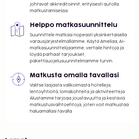
johtavat akkreditoinnit, erityisesti autolla
matkustamisessa.
Helppo matkasuunnittelu
Suunnittele matkasi nopeasti yksinkertaisella
varausjärjestelmällämme. Käytä Ameliaa, AI-
matkasuunnittelijaamme, vertaile hintoja ja
löydä parhaat tarjoukset,
pakettisuojelusuunnitelmamme turvin.
Matkusta omalla tavallasi
Valitse laajasta valikoimasta hotelleja,
lentoyhtiöitä, lomakohteita ja aktiviteetteja.
Alustamme tarjoaa joustavuutta ja kestäviä
matkustusvaihtoehtoja, joten voit matkustaa
haluamallasi tavalla.