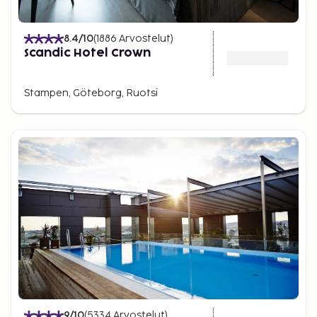
8.4
/10
(
1886
Arvostelut
)
Scandic Hotel Crown
Stampen, Göteborg, Ruotsi
9
/10
(
5334
Arvostelut
)