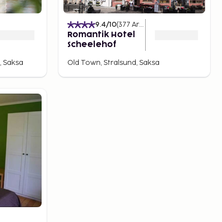
9.4
/10
(
377
Arvostelut
)
Romantik Hotel
Scheelehof
, Saksa
Old Town, Stralsund, Saksa