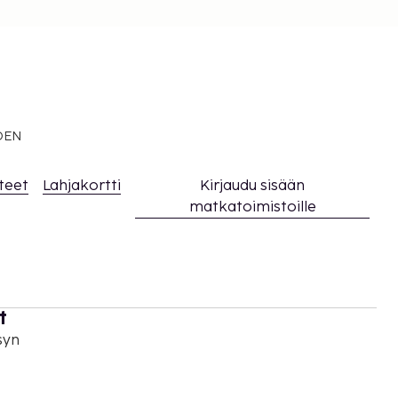
EDEN
teet
Lahjakortti
Kirjaudu sisään
matkatoimistoille
t
syn