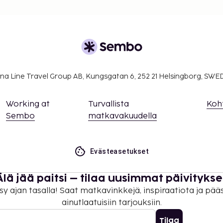
na Line Travel Group AB, Kungsgatan 6, 252 21 Helsingborg, SW
Working at
Turvallista
Koh
Sembo
matkavakuudella
Evästeasetukset
Älä jää paitsi – tilaa uusimmat päivitykse
sy ajan tasalla! Saat matkavinkkejä, inspiraatiota ja pää
ainutlaatuisiin tarjouksiin.
Tilaa