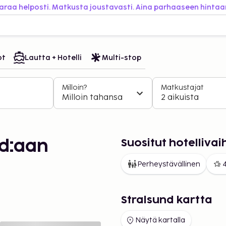
araa helposti. Matkusta joustavasti. Aina parhaaseen hintaa
ot
Lautta + Hotelli
Multi-stop
Milloin?
Matkustajat
Milloin tahansa
2 aikuista
Suositut hotelliva
d:aan
Perheystävällinen
4
Stralsund kartta
Näytä kartalla