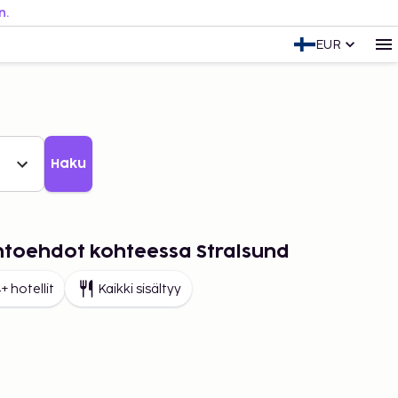
n.
EUR
Haku
ihtoehdot kohteessa Stralsund
+ hotellit
Kaikki sisältyy