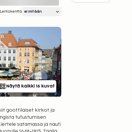
Lentokenttä
Näytä kaikki 16 kuvat
it goottilaiset kirkot ja
ngista tutustumisen
iertele satamassa ja nauti
uotsille 1648–1815. Täällä