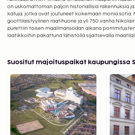
on uskomattoman paljon historiallisia rakennuksia ja
katuja, jotka ovat joutuneet kokemaan monia sotia. 
goottilaistyylinen raatihuone ja yli 750 vanha Nikolain
purettiin toisen maailmansodan aikana pommitusten pe
laatikkoihin pakattuna lähistöllä sijaitsevalla maatilall
sodan jälkeen uudelleen, noin 80 hahmon huomattiin 
lapset tunnustivat käyttäneensä näitä "nukkeja" leike
Ozeaneum
. Kaupungin hienoon merimuseoon kannatta
Suositut majoituspaikat kaupungissa 
on osoitteessa
www.ozeaneum.de
.
Hansedom
. Tämä yksi Saksan hienoimmista vesipuisto
Stralsundissa. Se on upea elämys koko perheelle. Aiku
hienosta kylpylästä saunoineen. Kun varaat Wyndha
majoituksen meiltä, pääsette kylpyläosastolle ilmaise
Lähiseudut
. Rügenin täysin ainutlaatuinen luonto sija
Jasmund -kansallispuisto valkoisine liitukallioineen o
Friedrichin ajoista alkaen. Ne sijaitsevat saaren koillis
aurinkoa tai uida Itämeressä jollakin monista hiekkar