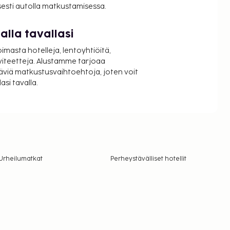
isesti autolla matkustamisessa.
lla tavallasi
oimasta hotelleja, lentoyhtiöitä,
viteetteja. Alustamme tarjoaa
äviä matkustusvaihtoehtoja, joten voit
si tavalla.
Urheilumatkat
Perheystävälliset hotellit