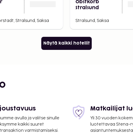
ärjestetään Stralsundissa
r
Obstkorb
Stralsund
rstadt, Stralsund, Saksa
Stralsund, Saksa
Näytä kaikki hotellit
bo
 joustavuus
Matkailijat 
mme avulla ja valitse sinulle
Yli 30 vuoden kokem
ksymme kaikki suuret
luotettavaa Stena-
 transaktion varmistamiseksi.
asiantuntemuksesta