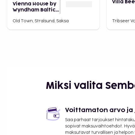
Joulumarkkinat
. Upeat Weihnachtsmarkt-markkinat j
Villa Bee
Vienna House by
29.11.-23.12.2013.
Wyndham Baltic
Stralsund
Old Town, Stralsund, Saksa
Tribseer Vo
Miksi valita Sem
Voittamaton arvo ja
Saa parhaat tarjoukset hintatakuu
sopivat maksuvaihtoehdot. Hyvä
maksutavat turvallisen ja helpon