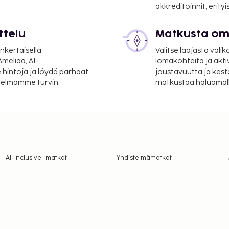
akkreditoinnit, erity
ttelu
Matkusta oma
nkertaisella
Valitse laajasta valik
meliaa, AI-
lomakohteita ja akti
 hintoja ja löydä parhaat
joustavuutta ja kest
itelmamme turvin.
matkustaa haluamalla
All Inclusive -matkat
Yhdistelmämatkat