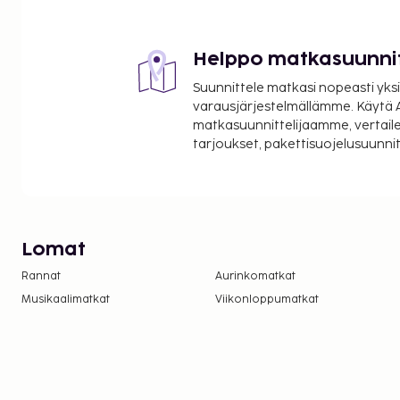
Helppo matkasuunni
Suunnittele matkasi nopeasti yksi
varausjärjestelmällämme. Käytä A
matkasuunnittelijaamme, vertaile
tarjoukset, pakettisuojelusuunn
Lomat
Rannat
Aurinkomatkat
Musikaalimatkat
Viikonloppumatkat