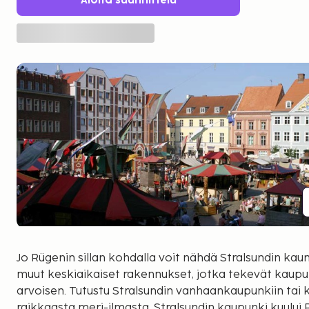
Aloita suunnittelu
Jo Rügenin sillan kohdalla voit nähdä Stralsundin kauni
muut keskiaikaiset rakennukset, jotka tekevät kaupu
arvoisen. Tutustu Stralsundin vanhaankaupunkiin tai k
raikkaasta meri-ilmasta. Stralsundin kaupunki kuului R