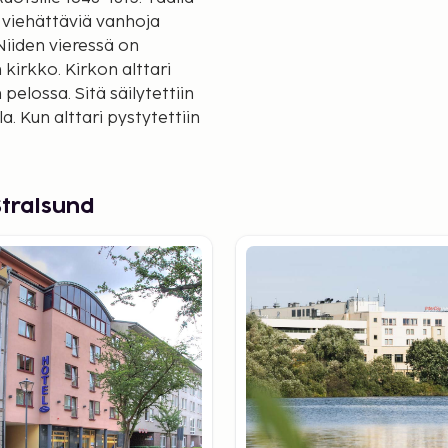
 viehättäviä vanhoja
Niiden vieressä on
 kirkko. Kirkon alttari
lossa. Sitä säilytettiin
a. Kun alttari pystytettiin
puuttuvan. Maatilan
issään.
a tutustua.. Lisätietoja
Stralsund
ista sijaitsee täällä
iset voivat nauttia
m Stralsund HanseDom -
ksi.
itsee lähellä. Nationalpark
n tunnettu jo Caspar David
puolella. Täällä voit ottaa
annoista. Itäpuolella