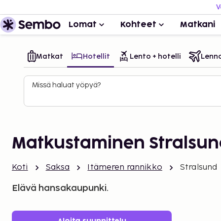
V
Lomat
Kohteet
Matkani
Matkat
Hotellit
Lento + hotelli
Lenn
Missä haluat yöpyä?
Matkustaminen Stralsun
Koti
Saksa
Itämeren rannikko
Stralsund
Elävä hansakaupunki.