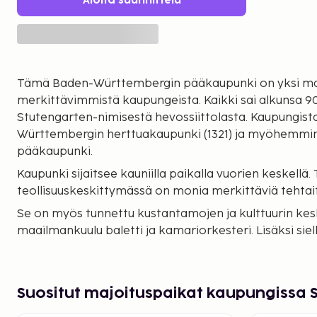
Aloita suunnittelu
Tämä Baden-Württembergin pääkaupunki on yksi ma
merkittävimmistä kaupungeista. Kaikki sai alkunsa 9
Stutengarten-nimisestä hevossiittolasta. Kaupungista 
Württembergin herttuakaupunki (1321) ja myöhemmin 
pääkaupunki.
Kaupunki sijaitsee kauniilla paikalla vuorien keskellä.
teollisuuskeskittymässä on monia merkittäviä tehtai
Se on myös tunnettu kustantamojen ja kulttuurin kesku
maailmankuulu baletti ja kamariorkesteri. Lisäksi sie
taidekokoelmia.
Parhaillaan esitettävä musikaali:
Katso
www.stage.
Suositut majoituspaikat kaupungissa 