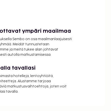
luottavat ympäri maailmaa
uksella Sembo on osa maailmanlaajuisesti
ryhmää. Meidät tunnustetaan
mme ja meitä tukee alan johtavat
isesti autolla matkustamisessa.
lla tavallasi
oimasta hotelleja, lentoyhtiöitä,
viteetteja. Alustamme tarjoaa
äviä matkustusvaihtoehtoja, joten voit
si tavalla.