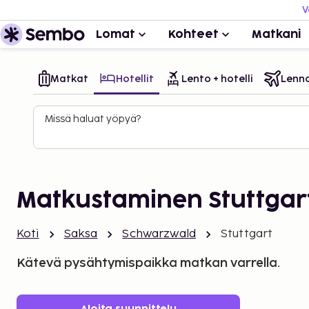
V
Lomat
Kohteet
Matkani
Matkat
Hotellit
Lento + hotelli
Lenn
Missä haluat yöpyä?
Matkustaminen Stuttgar
Koti
Saksa
Schwarzwald
Stuttgart
Kätevä pysähtymispaikka matkan varrella.