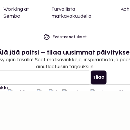
Working at
Turvallista
Koh
Sembo
matkavakuudella
Evästeasetukset
Älä jää paitsi – tilaa uusimmat päivitykse
sy ajan tasalla! Saat matkavinkkejä, inspiraatiota ja pää
ainutlaatuisiin tarjouksiin.
Tilaa
©
2026
Stena Line Travel Group AB