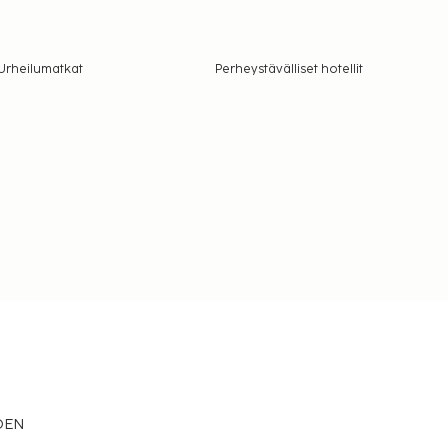
Urheilumatkat
Perheystävälliset hotellit
EDEN