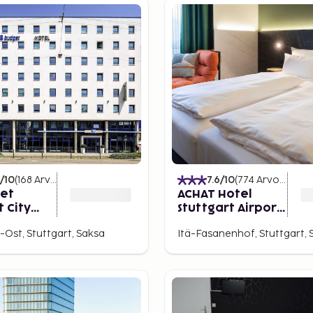
/10
(
168
Arvostelut
)
7.6
/10
(
774
Arvostelut
)
get
ACHAT Hotel
t City
Stuttgart Airport
Messe
Ost, Stuttgart, Saksa
Itä-Fasanenhof, Stuttgart, 