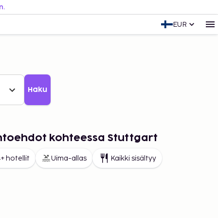
n.
EUR
Haku
ihtoehdot kohteessa Stuttgart
+ hotellit
Uima-allas
Kaikki sisältyy