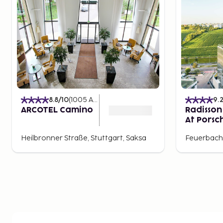
8.8
/10
(
1005
Arvostelut
)
9.
ARCOTEL Camino
Radisson
At Porsc
Tower S
Heilbronner Straße, Stuttgart, Saksa
Feuerbach-