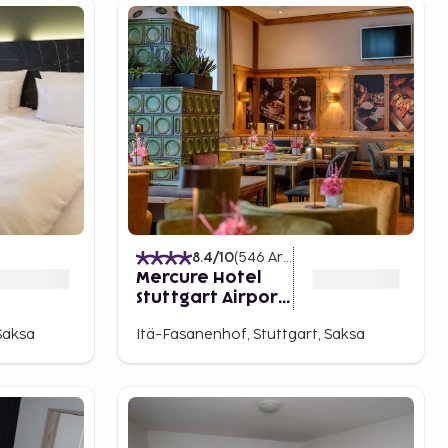
8.4
/10
(
546
Arvostelut
)
Mercure Hotel
Stuttgart Airport
Messe
Saksa
Itä-Fasanenhof, Stuttgart, Saksa