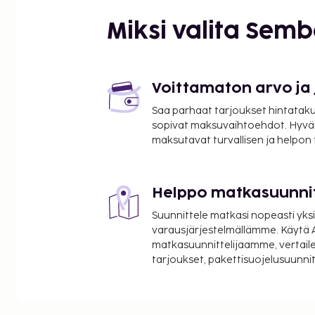
Miksi valita Sem
Voittamaton arvo ja
Saa parhaat tarjoukset hintatakuu
sopivat maksuvaihtoehdot. Hyvä
maksutavat turvallisen ja helpon
Helppo matkasuunni
Suunnittele matkasi nopeasti yksi
varausjärjestelmällämme. Käytä A
matkasuunnittelijaamme, vertaile
tarjoukset, pakettisuojelusuunn