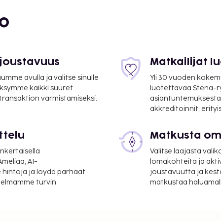
bo
 joustavuus
Matkailijat 
mme avulla ja valitse sinulle
Yli 30 vuoden kokem
ksymme kaikki suuret
luotettavaa Stena-
 transaktion varmistamiseksi.
asiantuntemuksesta
akkreditoinnit, erity
ttelu
Matkusta oma
nkertaisella
Valitse laajasta valik
meliaa, AI-
lomakohteita ja akti
 hintoja ja löydä parhaat
joustavuutta ja kest
itelmamme turvin.
matkustaa haluamalla