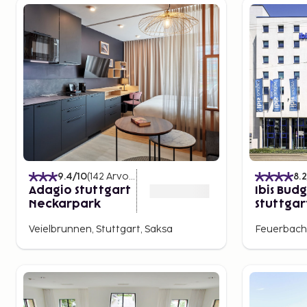
9.4
/10
(
142
Arvostelut
)
8.2
Adagio Stuttgart
Ibis Bud
Neckarpark
Stuttgar
Nord
Veielbrunnen, Stuttgart, Saksa
Feuerbach-