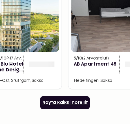
2
/10
(
417
Arvostelut
)
5
/10
(
2
Arvostelut
)
 Blu Hotel
AB Apartment 45
he Design
tuttgart
Ost, Stuttgart, Saksa
Hedelfingen, Saksa
Näytä kaikki hotellit