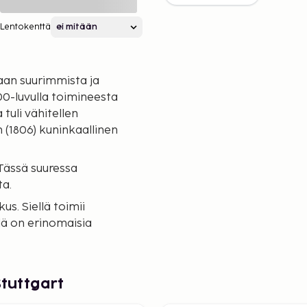
Lentokenttä
an suurimmista ja
00-luvulla toimineesta
tuli vähitellen
(1806) kuninkaallinen
 Tässä suuressa
ta.
s. Siellä toimii
llä on erinomaisia
de
.
Stuttgart