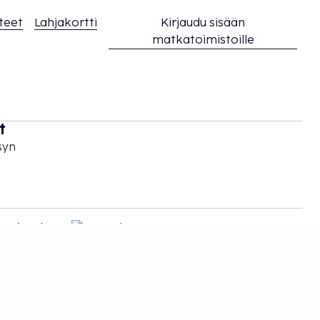
teet
Lahjakortti
Kirjaudu sisään
matkatoimistoille
t
syn