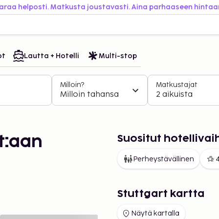
araa helposti. Matkusta joustavasti. Aina parhaaseen hintaa
ot
Lautta + Hotelli
Multi-stop
Milloin?
Matkustajat
Milloin tahansa
2 aikuista
Suositut hotelliva
t:aan
Perheystävällinen
4
Stuttgart kartta
Näytä kartalla