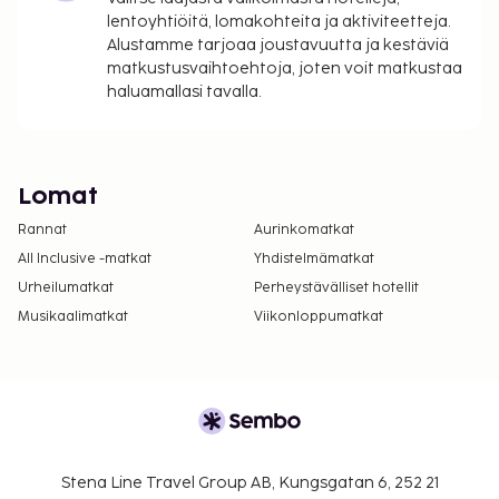
lentoyhtiöitä, lomakohteita ja aktiviteetteja.
Alustamme tarjoaa joustavuutta ja kestäviä
matkustusvaihtoehtoja, joten voit matkustaa
haluamallasi tavalla.
Lomat
Rannat
Aurinkomatkat
All Inclusive -matkat
Yhdistelmämatkat
Urheilumatkat
Perheystävälliset hotellit
Musikaalimatkat
Viikonloppumatkat
Stena Line Travel Group AB, Kungsgatan 6, 252 21