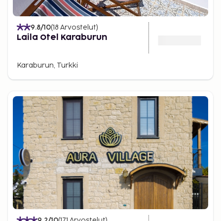
9.8
/10
(
18
Arvostelut
)
Laila Otel Karaburun
Karaburun, Turkki
9.2
/10
(
171
Arvostelut
)