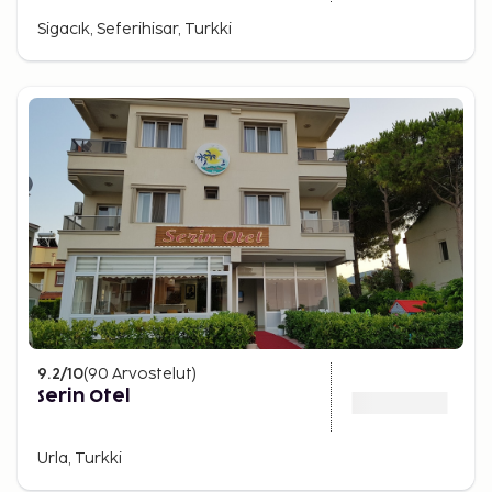
Sigacık, Seferihisar, Turkki
9.2
/10
(
90
Arvostelut
)
Serin Otel
Urla, Turkki