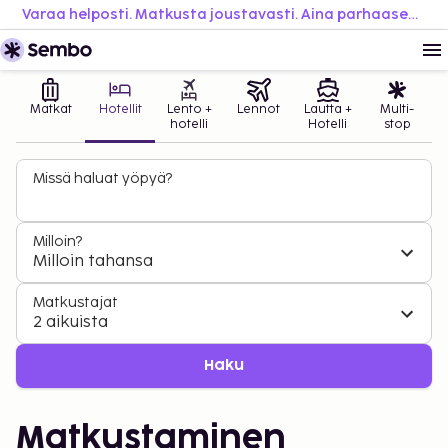
Varaa helposti. Matkusta joustavasti. Aina parhaaseen hintaan.
Matkat
Hotellit
Lento +
Lennot
Lautta +
Multi-
hotelli
Hotelli
stop
Missä haluat yöpyä?
Milloin?
Milloin tahansa
Matkustajat
2 aikuista
Haku
Matkustaminen