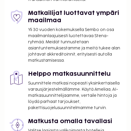
Matkailijat luottavat ympäri
maailmaa
Yli 30 vuoden kokemuksella Sembo on osa
maailmanlaajuisesti luotettavaa Stena-
ryhmää. Meidät tunnustetaan
asiantuntemuksestamme ja meitä tukee alan
johtavat akkreditoinnit, erityisesti autolla
matkustamisessa.
Helppo matkasuunnittelu
Suunnittele matkasi nopeasti yksinkertaisella
varausjärjestelmällämme. Käytä Ameliaa, AI-
matkasuunnittelijaamme, vertaile hintoja ja
löydä parhaat tarjoukset,
pakettisuojelusuunnitelmamme turvin.
Matkusta omalla tavallasi
Valitse laajasta valikoimasta hotelleja,