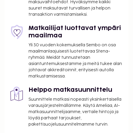
maksuvaihtoehdot. Hyväksymme kaikki
suuret maksutavat turvallisen ja helpon
transaktion varmistamiseksi.
Matkailijat luottavat ympäri
maailmaa
Yli 30 vuoden kokemuksella Sembo on osa
maailmanlaajuisesti luotettavaa Stena-
ryhmää. Meidät tunnustetaan
asiantuntemuksestamme ja meitä tukee alan
johtavat akkreditoinnit, erityisesti autolla
matkustamisessa.
Helppo matkasuunnittelu
Suunnittele matkasi nopeasti yksinkertaisella
varausjärjestelmällämme. Käytä Ameliaa, AI-
matkasuunnittelijaamme, vertaile hintoja ja
löydä parhaat tarjoukset,
pakettisuojelusuunnitelmamme turvin.