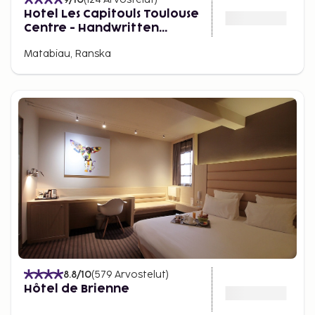
Hotel Les Capitouls Toulouse
Centre - Handwritten
Collection
Matabiau, Ranska
8.8
/10
(
579
Arvostelut
)
Hôtel de Brienne