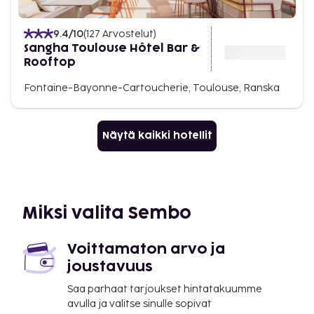
9.4
/10
(
127
Arvostelut
)
Sangha Toulouse Hôtel Bar &
Rooftop
Fontaine-Bayonne-Cartoucherie, Toulouse, Ranska
Näytä kaikki hotellit
Miksi valita Sembo
Voittamaton arvo ja
joustavuus
Saa parhaat tarjoukset hintatakuumme
avulla ja valitse sinulle sopivat