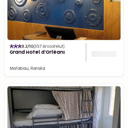
8.2
/10
(
357
Arvostelut
)
Grand Hotel d'Orléans
Matabiau, Ranska