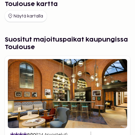
Toulouse kartta
Näytä kartalla
Suositut majoituspaikat kaupungissa
Toulouse
9
/10
(
124
Arvostelut
)