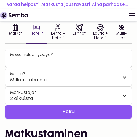
Varaa helposti. Matkusta joustavasti. Aina parhaaseen hintaan.
Matkat
Hotellit
Lento +
Lennot
Lautta +
Multi-
hotelli
Hotelli
stop
Missä haluat yöpyä?
Milloin?
Milloin tahansa
Matkustajat
2 aikuista
Haku
Matkustaminen