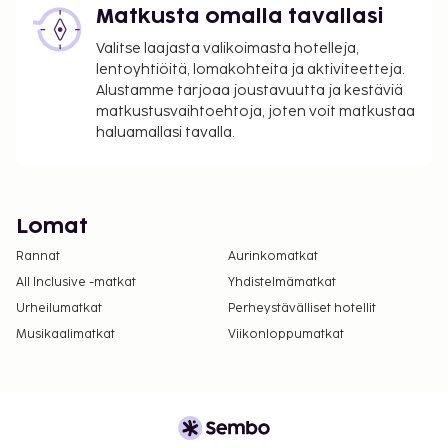
Matkusta omalla tavallasi
Valitse laajasta valikoimasta hotelleja,
lentoyhtiöitä, lomakohteita ja aktiviteetteja.
Alustamme tarjoaa joustavuutta ja kestäviä
matkustusvaihtoehtoja, joten voit matkustaa
haluamallasi tavalla.
Lomat
Rannat
Aurinkomatkat
All Inclusive -matkat
Yhdistelmämatkat
Urheilumatkat
Perheystävälliset hotellit
Musikaalimatkat
Viikonloppumatkat