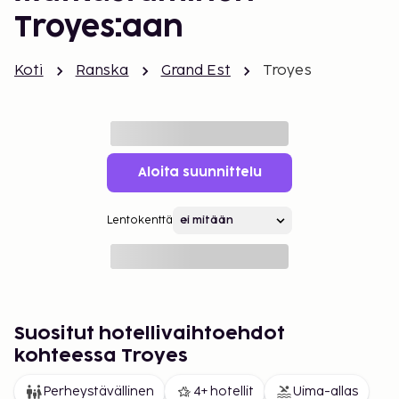
Troyes:aan
Koti
Ranska
Grand Est
Troyes
Aloita suunnittelu
Lentokenttä
Suositut hotellivaihtoehdot
kohteessa Troyes
Perheystävällinen
4+ hotellit
Uima-allas