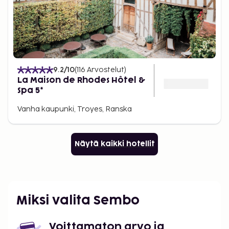
9.2
/10
(
116
Arvostelut
)
La Maison de Rhodes Hôtel &
Spa 5*
Vanha kaupunki, Troyes, Ranska
Näytä kaikki hotellit
Miksi valita Sembo
Voittamaton arvo ja