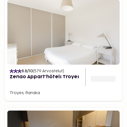
8.8
/10
(
579
Arvostelut
)
Zenao Appart'hôtels Troyes
Troyes, Ranska