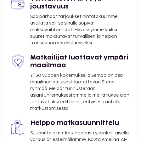
joustavuus
Saa parhaat tarjoukset hintatakuumme
avulla ja valitse sinulle sopivat
maksuvaihtoehdot. Hyväksymme kaikki
suuret maksutavat turvallisen ja helpon
transaktion varmistamiseksi.
Matkailijat luottavat ympäri
maailmaa
Yli 30 vuoden kokemuksella Sembo on osa
maailmanlaajuisesti luotettavaa Stena-
ryhmää. Meidät tunnustetaan
asiantuntemuksestamme ja meitä tukee alan
johtavat akkreditoinnit, erityisesti autolla
matkustamisessa.
Helppo matkasuunnittelu
Suunnittele matkasi nopeasti yksinkertaisella
varausjärjestelmällämme. Käytä Ameliaa, AI-