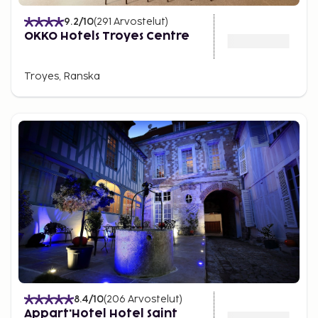
9.2
/10
(
291
Arvostelut
)
OKKO Hotels Troyes Centre
Troyes, Ranska
8.4
/10
(
206
Arvostelut
)
Appart'Hotel Hotel Saint