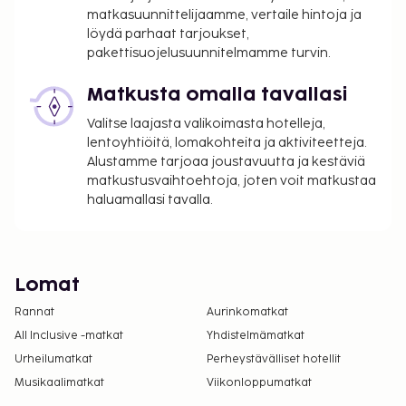
matkasuunnittelijaamme, vertaile hintoja ja
löydä parhaat tarjoukset,
pakettisuojelusuunnitelmamme turvin.
Matkusta omalla tavallasi
Valitse laajasta valikoimasta hotelleja,
lentoyhtiöitä, lomakohteita ja aktiviteetteja.
Alustamme tarjoaa joustavuutta ja kestäviä
matkustusvaihtoehtoja, joten voit matkustaa
haluamallasi tavalla.
Lomat
Rannat
Aurinkomatkat
All Inclusive -matkat
Yhdistelmämatkat
Urheilumatkat
Perheystävälliset hotellit
Musikaalimatkat
Viikonloppumatkat