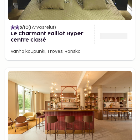
8
/10
(
1
Arvostelut
)
Le Charmant Paillot Hyper
centre classé
Vanha kaupunki, Troyes, Ranska