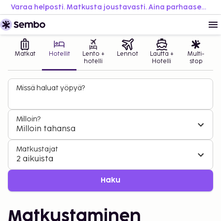
Varaa helposti. Matkusta joustavasti. Aina parhaaseen hintaan.
Matkat
Hotellit
Lento +
Lennot
Lautta +
Multi-
hotelli
Hotelli
stop
Missä haluat yöpyä?
Milloin?
Milloin tahansa
Matkustajat
2 aikuista
Haku
Matkustaminen