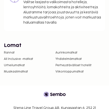
Valitse laajasta valikoimasta hotelleja,
lentoyhtiöitä, lomakohteita ja aktiviteetteja.
Alustamme tarjoaa joustavuutta ja kestäviä
matkustusvaihtoehtoja, joten voit matkustaa
haluamallasi tavalla.
Lomat
Rannat
Aurinkomatkat
All Inclusive -matkat
Yhdistelmämatkat
Urheilumatkat
Perheystävälliset hotellit
Musikaalimatkat
Viikonloppumatkat
Stena Line Travel Group AB, Kungsgatan 6, 252 21