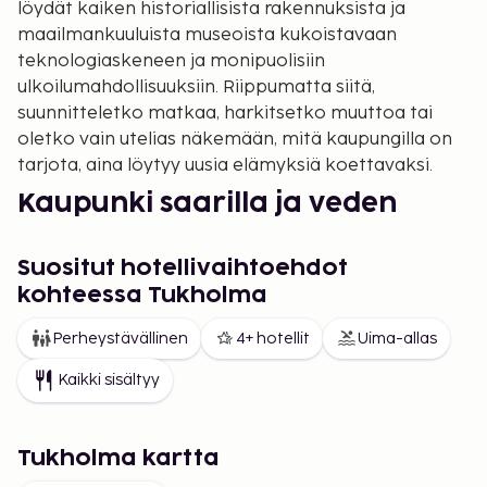
löydät kaiken historiallisista rakennuksista ja
maailmankuuluista museoista kukoistavaan
teknologiaskeneen ja monipuolisiin
ulkoilumahdollisuuksiin. Riippumatta siitä,
suunnitteletko matkaa, harkitsetko muuttoa tai
oletko vain utelias näkemään, mitä kaupungilla on
tarjota, aina löytyy uusia elämyksiä koettavaksi.
Kaupunki saarilla ja veden
äärellä
Suositut hotellivaihtoehdot
Tukholma koostuu 14 saaresta, joita yhdistää yli 50
kohteessa Tukholma
siltaa – tämä antaa kaupungille sen ainutlaatuisen
luonteen. Sekä Mälaren-järven että Itämeren
Perheystävällinen
4+ hotellit
Uima-allas
läheisyys tekee vesielämyksistä mahdollisia ympäri
vuoden. Voit uida aivan keskustassa, meloa kajakilla
Kaikki sisältyy
kanaaleissa tai lähteä veneellä tutkimaan laajaa
saaristoa.
Tukholma kartta
Historialliset nähtävyydet ja