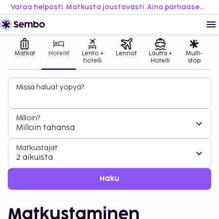
Varaa helposti. Matkusta joustavasti. Aina parhaaseen hintaan.
Matkat
Hotellit
Lento +
Lennot
Lautta +
Multi-
hotelli
Hotelli
stop
Missä haluat yöpyä?
Milloin?
Milloin tahansa
Matkustajat
2 aikuista
Haku
Matkustaminen