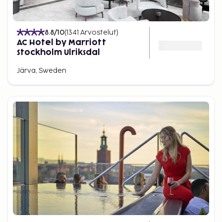
8.8
/10
(
1341
Arvostelut
)
AC Hotel by Marriott
Stockholm Ulriksdal
Järva, Sweden