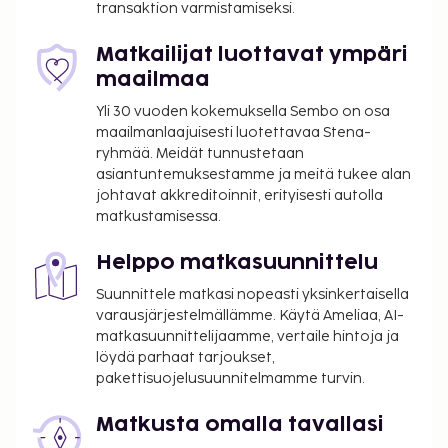
transaktion varmistamiseksi.
Matkailijat luottavat ympäri
maailmaa
Yli 30 vuoden kokemuksella Sembo on osa
maailmanlaajuisesti luotettavaa Stena-
ryhmää. Meidät tunnustetaan
asiantuntemuksestamme ja meitä tukee alan
johtavat akkreditoinnit, erityisesti autolla
matkustamisessa.
Helppo matkasuunnittelu
Suunnittele matkasi nopeasti yksinkertaisella
varausjärjestelmällämme. Käytä Ameliaa, AI-
matkasuunnittelijaamme, vertaile hintoja ja
löydä parhaat tarjoukset,
pakettisuojelusuunnitelmamme turvin.
Matkusta omalla tavallasi