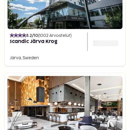
8.2
/10
(
1002
Arvostelut
)
Scandic Järva Krog
Järva, Sweden