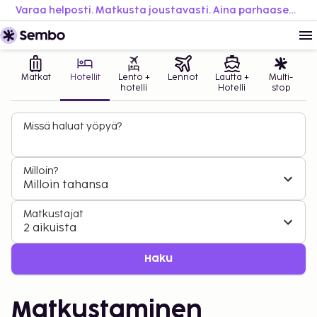
Varaa helposti. Matkusta joustavasti. Aina parhaaseen hintaan.
Matkat
Hotellit
Lento +
Lennot
Lautta +
Multi-
hotelli
Hotelli
stop
Missä haluat yöpyä?
Milloin?
Milloin tahansa
Matkustajat
2 aikuista
Haku
Matkustaminen