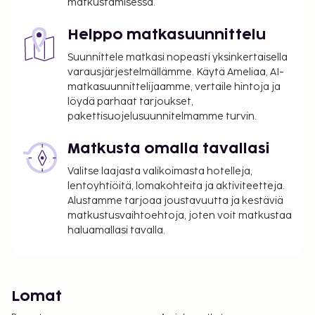
matkustamisessa.
Helppo matkasuunnittelu
Suunnittele matkasi nopeasti yksinkertaisella
varausjärjestelmällämme. Käytä Ameliaa, AI-
matkasuunnittelijaamme, vertaile hintoja ja
löydä parhaat tarjoukset,
pakettisuojelusuunnitelmamme turvin.
Matkusta omalla tavallasi
Valitse laajasta valikoimasta hotelleja,
lentoyhtiöitä, lomakohteita ja aktiviteetteja.
Alustamme tarjoaa joustavuutta ja kestäviä
matkustusvaihtoehtoja, joten voit matkustaa
haluamallasi tavalla.
Lomat