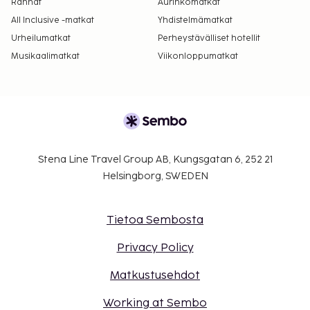
Rannat
Aurinkomatkat
All Inclusive -matkat
Yhdistelmämatkat
Urheilumatkat
Perheystävälliset hotellit
Musikaalimatkat
Viikonloppumatkat
Stena Line Travel Group AB, Kungsgatan 6, 252 21
Helsingborg, SWEDEN
Tietoa Sembosta
Privacy Policy
Matkustusehdot
Working at Sembo