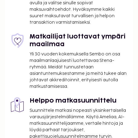
avulla ja valitse sinulle sopivat
maksuvaihtoehdot. Hyväksymme kaikki
suuret maksutavat turvallisen ja helpon
transaktion varmistamiseksi.
Matkailijat luottavat ympäri
maailmaa
Yli 30 vuoden kokemuksella Sembo on osa
maailmanlaajuisesti luotettavaa Stena-
ryhmää. Meidät tunnustetaan
asiantuntemuksestamme ja meitä tukee alan
johtavat akkreditoinnit, erityisesti autolla
matkustamisessa.
Helppo matkasuunnittelu
Suunnittele matkasi nopeasti yksinkertaisella
varausjärjestelmällämme. Käytä Ameliaa, AI-
matkasuunnittelijaamme, vertaile hintoja ja
löydä parhaat tarjoukset,
pakettisuojelusuunnitelmamme turvin.