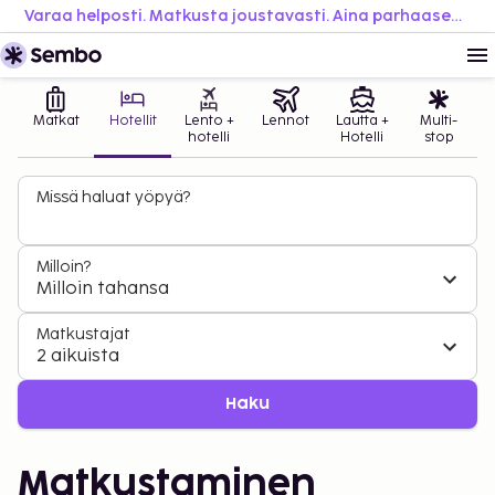
Varaa helposti. Matkusta joustavasti. Aina parhaaseen hintaan.
Matkat
Hotellit
Lento +
Lennot
Lautta +
Multi-
hotelli
Hotelli
stop
Missä haluat yöpyä?
Milloin?
Milloin tahansa
Matkustajat
2 aikuista
Haku
Matkustaminen