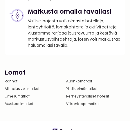
Matkusta omalla tavallasi
Valitse laajasta valikoimasta hotelleja,
lentoyhtiöitä, lomakohteita ja aktiviteetteja.
Alustamme tarjoaa joustavuutta ja kestäviä
matkustusvaihtoehtoja, joten voit matkustaa
haluamallasi tavalla.
Lomat
Rannat
Aurinkomatkat
All Inclusive -matkat
Yhdistelmämatkat
Urheilumatkat
Perheystävälliset hotellit
Musikaalimatkat
Viikonloppumatkat