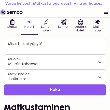
Varaa helposti. Matkusta joustavasti. Aina parhaaseen hintaan.
Matkat
Hotellit
Lento +
Lennot
Lautta +
Multi-
hotelli
Hotelli
stop
Missä haluat yöpyä?
Milloin?
Milloin tahansa
Matkustajat
2 aikuista
Haku
Matkustaminen