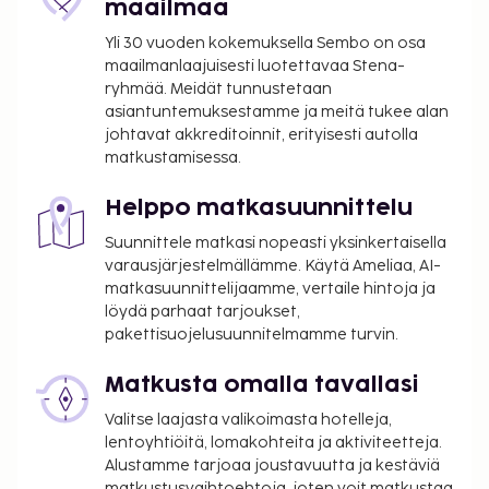
maailmaa
Yli 30 vuoden kokemuksella Sembo on osa
maailmanlaajuisesti luotettavaa Stena-
ryhmää. Meidät tunnustetaan
asiantuntemuksestamme ja meitä tukee alan
johtavat akkreditoinnit, erityisesti autolla
matkustamisessa.
Helppo matkasuunnittelu
Suunnittele matkasi nopeasti yksinkertaisella
varausjärjestelmällämme. Käytä Ameliaa, AI-
matkasuunnittelijaamme, vertaile hintoja ja
löydä parhaat tarjoukset,
pakettisuojelusuunnitelmamme turvin.
Matkusta omalla tavallasi
Valitse laajasta valikoimasta hotelleja,
lentoyhtiöitä, lomakohteita ja aktiviteetteja.
Alustamme tarjoaa joustavuutta ja kestäviä
matkustusvaihtoehtoja, joten voit matkustaa