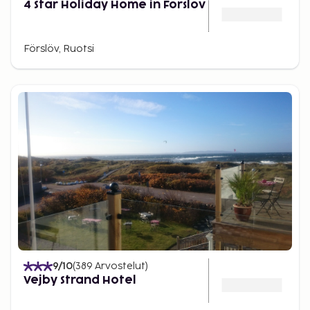
4 Star Holiday Home in Forslov
Förslöv, Ruotsi
9
/10
(
389
Arvostelut
)
Vejby Strand Hotel