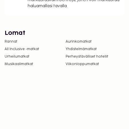
haluamallasi tavalla.
Lomat
Rannat
Aurinkomatkat
All Inclusive -matkat
Yhdistelmämatkat
Urheilumatkat
Perheystävälliset hotellit
Musikaalimatkat
Viikonloppumatkat