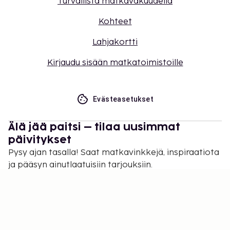
Turvallista matkavakuudella
Kohteet
Lahjakortti
Kirjaudu sisään matkatoimistoille
Evästeasetukset
Älä jää paitsi – tilaa uusimmat
päivitykset
Pysy ajan tasalla! Saat matkavinkkejä, inspiraatiota
ja pääsyn ainutlaatuisiin tarjouksiin.
Tilaa