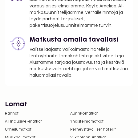
varausjärjestelmällämme. Käytä Ameliaa, AI-
matkasuunnittelijaamme, vertaile hintoja ja
löydä parhaat tarjoukset,
pakettisuojelusuunnitelmamme turvin.
Matkusta omalla tavallasi
Valitse laajasta valikoimasta hotelleja,
lentoyhtiöitä, lomakohteita ja aktiviteetteja.
Alustamme tarjoaa joustavuutta ja kestäviä
matkustusvaihtoehtoja, joten voit matkustaa
haluamallasi tavalla.
Lomat
Rannat
Aurinkomatkat
All Inclusive -matkat
Yhdistelmämatkat
Urheilumatkat
Perheystävälliset hotellit
Musikaalimatkat
Viikonloppumatkat