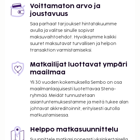
Voittamaton arvo ja
joustavuus
Saa parhaat tarjoukset hintatakuumme
avulla ja valitse sinulle sopivat
maksuvaihtoehdot. Hyväksymme kaikki
suuret maksutavat turvallisen ja helpon
transaktion varmistamiseksi.
Matkailijat luottavat ympäri
maailmaa
Yli 30 vuoden kokemuksella Sembo on osa
maailmanlaajuisesti luotettavaa Stena-
ryhmää. Meidät tunnustetaan
asiantuntemuksestamme ja meitä tukee alan
johtavat akkreditoinnit, erityisesti autolla
matkustamisessa.
Helppo matkasuunnittelu
Suunnittele matkasi nopeasti yksinkertaisella