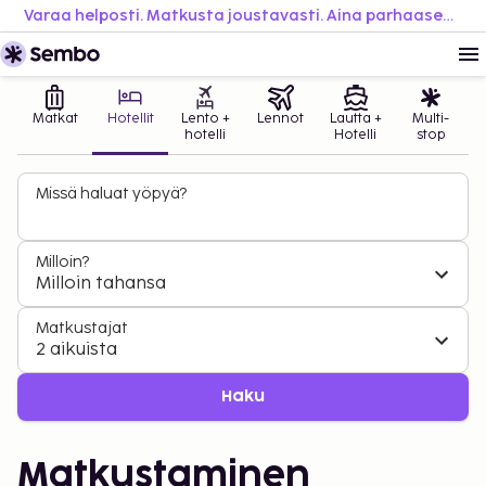
Varaa helposti. Matkusta joustavasti. Aina parhaaseen hintaan.
Matkat
Hotellit
Lento +
Lennot
Lautta +
Multi-
hotelli
Hotelli
stop
Missä haluat yöpyä?
Milloin?
Milloin tahansa
Matkustajat
2 aikuista
Haku
Matkustaminen