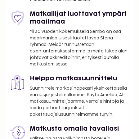
Matkailijat luottavat ympäri
maailmaa
Yli 30 vuoden kokemuksella Sembo on osa
maailmanlaajuisesti luotettavaa Stena-
ryhmää. Meidät tunnustetaan
asiantuntemuksestamme ja meitä tukee alan
johtavat akkreditoinnit, erityisesti autolla
matkustamisessa.
Helppo matkasuunnittelu
Suunnittele matkasi nopeasti yksinkertaisella
varausjärjestelmällämme. Käytä Ameliaa, AI-
matkasuunnittelijaamme, vertaile hintoja ja
löydä parhaat tarjoukset,
pakettisuojelusuunnitelmamme turvin.
Matkusta omalla tavallasi
Valitse laajasta valikoimasta hotelleja,