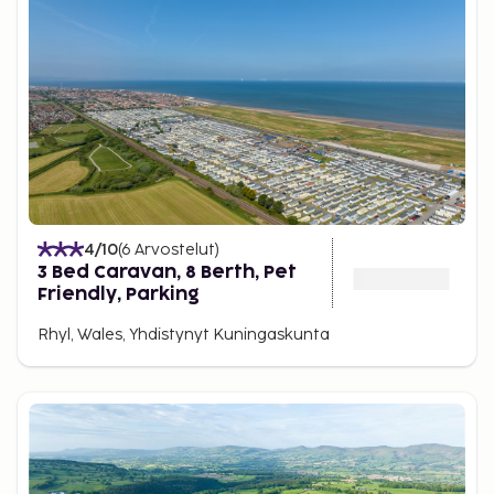
4
/10
(
6
Arvostelut
)
3 Bed Caravan, 8 Berth, Pet
Friendly, Parking
Rhyl, Wales, Yhdistynyt Kuningaskunta