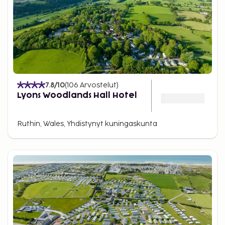
7.8
/10
(
106
Arvostelut
)
Lyons Woodlands Hall Hotel
Ruthin, Wales, Yhdistynyt kuningaskunta