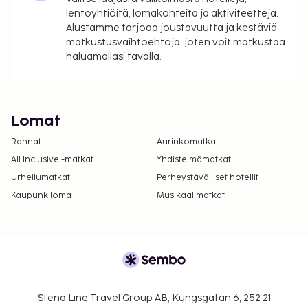
lentoyhtiöitä, lomakohteita ja aktiviteetteja.
Alustamme tarjoaa joustavuutta ja kestäviä
matkustusvaihtoehtoja, joten voit matkustaa
haluamallasi tavalla.
Lomat
Rannat
Aurinkomatkat
All Inclusive -matkat
Yhdistelmämatkat
Urheilumatkat
Perheystävälliset hotellit
Kaupunkiloma
Musikaalimatkat
Stena Line Travel Group AB, Kungsgatan 6, 252 21