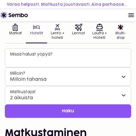
Varaa helposti. Matkusta joustavasti. Aina parhaaseen hintaan.
Matkat
Hotellit
Lento +
Lennot
Lautta +
Multi-
hotelli
Hotelli
stop
Missä haluat yöpyä?
Milloin?
Milloin tahansa
Matkustajat
2 aikuista
Haku
Matkustaminen