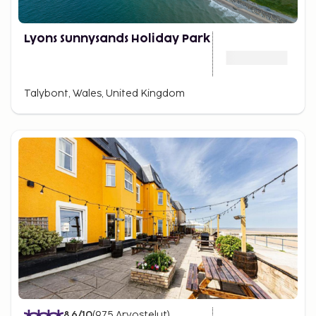
Lyons Sunnysands Holiday Park
Talybont, Wales, United Kingdom
8.6
/10
(
975
Arvostelut
)