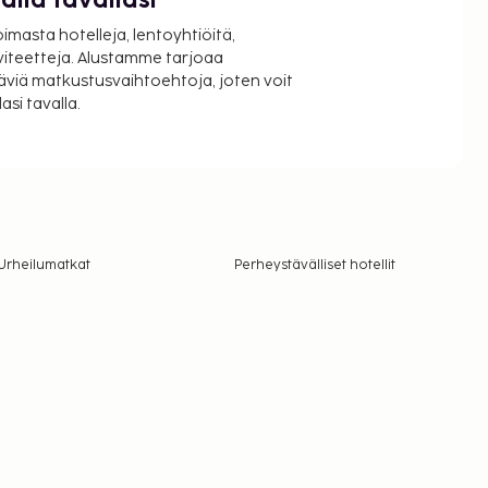
lla tavallasi
oimasta hotelleja, lentoyhtiöitä,
viteetteja. Alustamme tarjoaa
äviä matkustusvaihtoehtoja, joten voit
si tavalla.
Urheilumatkat
Perheystävälliset hotellit