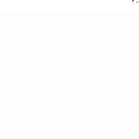
Ste
Tietoa
Privacy
Matkustusehdot
Sembosta
Policy
Py