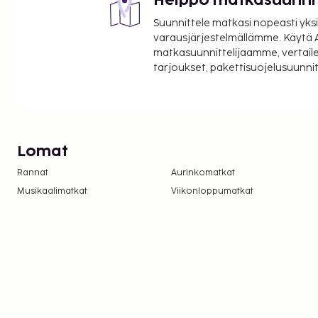
Helppo matkasuunni
Suunnittele matkasi nopeasti yksi
varausjärjestelmällämme. Käytä A
matkasuunnittelijaamme, vertaile
tarjoukset, pakettisuojelusuunn
Lomat
Rannat
Aurinkomatkat
Musikaalimatkat
Viikonloppumatkat