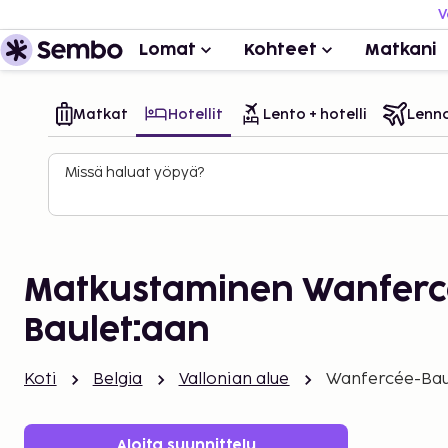
V
Lomat
Kohteet
Matkani
Matkat
Hotellit
Lento + hotelli
Lenn
Missä haluat yöpyä?
Matkustaminen Wanferc
Baulet:aan
Koti
Belgia
Vallonian alue
Wanfercée-Bau
Aloita suunnittelu