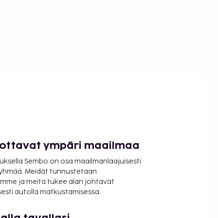
luottavat ympäri maailmaa
uksella Sembo on osa maailmanlaajuisesti
ryhmää. Meidät tunnustetaan
mme ja meitä tukee alan johtavat
isesti autolla matkustamisessa.