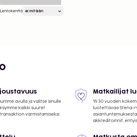
Lentokenttä
bo
 joustavuus
Matkailijat 
mme avulla ja valitse sinulle
Yli 30 vuoden kokem
ksymme kaikki suuret
luotettavaa Stena-
 transaktion varmistamiseksi.
asiantuntemuksesta
akkreditoinnit, erity