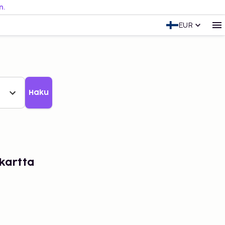
n.
EUR
Haku
kartta