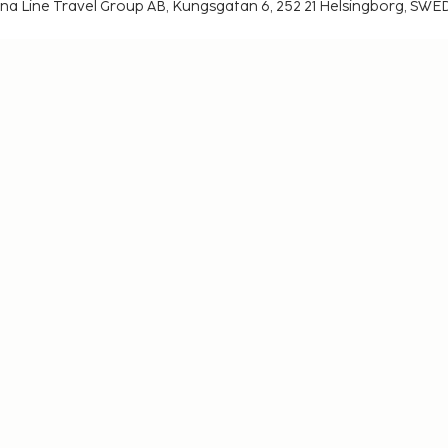
na Line Travel Group AB, Kungsgatan 6, 252 21 Helsingborg, SW
Working at
Turvallista
Koh
Sembo
matkavakuudella
Evästeasetukset
Älä jää paitsi – tilaa uusimmat päivitykse
sy ajan tasalla! Saat matkavinkkejä, inspiraatiota ja pää
ainutlaatuisiin tarjouksiin.
Tilaa
©
2026
Stena Line Travel Group AB