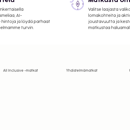
ttelu
Matkusta oma
nkertaisella
Valitse laajasta valik
meliaa, AI-
lomakohteita ja akti
 hintoja ja löydä parhaat
joustavuutta ja kest
itelmamme turvin.
matkustaa haluamalla
All Inclusive -matkat
Yhdistelmämatkat