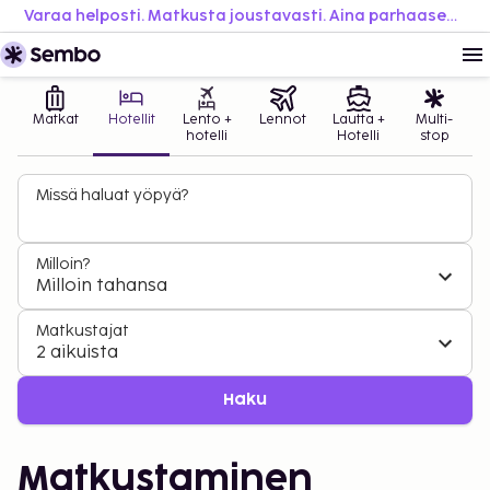
Varaa helposti. Matkusta joustavasti. Aina parhaaseen hintaan.
Matkat
Hotellit
Lento +
Lennot
Lautta +
Multi-
hotelli
Hotelli
stop
Missä haluat yöpyä?
Milloin?
Milloin tahansa
Matkustajat
2 aikuista
Haku
Matkustaminen