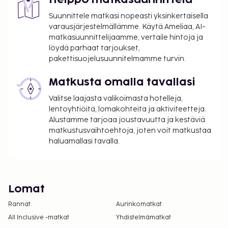
Helppo matkasuunnittelu
Suunnittele matkasi nopeasti yksinkertaisella
varausjärjestelmällämme. Käytä Ameliaa, AI-
matkasuunnittelijaamme, vertaile hintoja ja
löydä parhaat tarjoukset,
pakettisuojelusuunnitelmamme turvin.
Matkusta omalla tavallasi
Valitse laajasta valikoimasta hotelleja,
lentoyhtiöitä, lomakohteita ja aktiviteetteja.
Alustamme tarjoaa joustavuutta ja kestäviä
matkustusvaihtoehtoja, joten voit matkustaa
haluamallasi tavalla.
Lomat
Rannat
Aurinkomatkat
All Inclusive -matkat
Yhdistelmämatkat