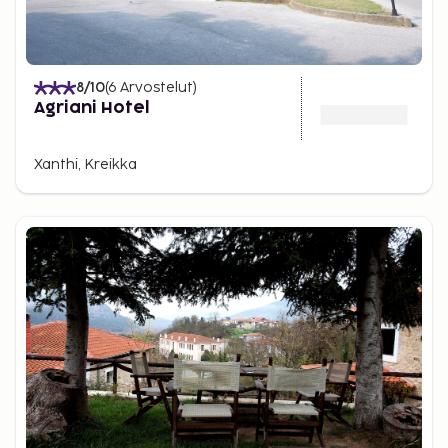
8
/10
(
6
Arvostelut
)
Agriani Hotel
Xanthi, Kreikka