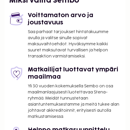
Miksi valita Sembo
Voittamaton arvo ja
joustavuus
Saa parhaat tarjoukset hintatakuumme
avulla ja valitse sinulle sopivat
maksuvaihtoehdot. Hyväksymme kaikki
suuret maksutavat turvallisen ja helpon
transaktion varmistamiseksi.
Matkailijat luottavat ympäri
maailmaa
Yli 30 vuoden kokemuksella Sembo on osa
maailmanlaajuisesti luotettavaa Stena-
ryhmää. Meidät tunnustetaan
asiantuntemuksestamme ja meitä tukee alan
johtavat akkreditoinnit, erityisesti autolla
matkustamisessa.