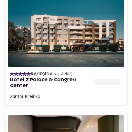
8.6
/10
(
45
Arvostelut
)
Hotel Z Palace & Congress
Center
Xanthi, Kreikka