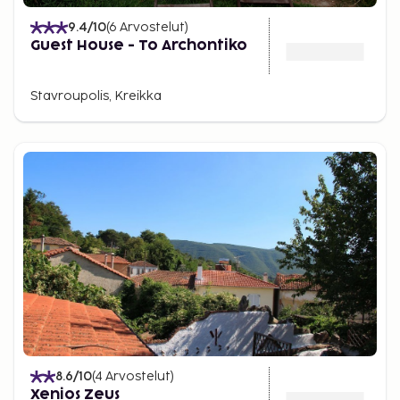
9.4
/10
(
6
Arvostelut
)
Guest House - To Archontiko
Stavroupolis, Kreikka
8.6
/10
(
4
Arvostelut
)
Xenios Zeus