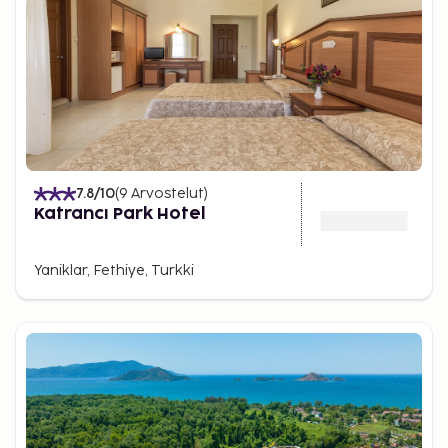
7.8
/10
(
9
Arvostelut
)
Katrancı Park Hotel
Yaniklar, Fethiye, Turkki