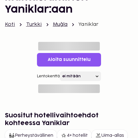
Yaniklar:aan
Koti
Turkki
Muğla
Yaniklar
Aloita suunnittelu
Lentokenttä
Suositut hotellivaihtoehdot
kohteessa Yaniklar
Perheystävällinen
4+ hotellit
Uima-allas