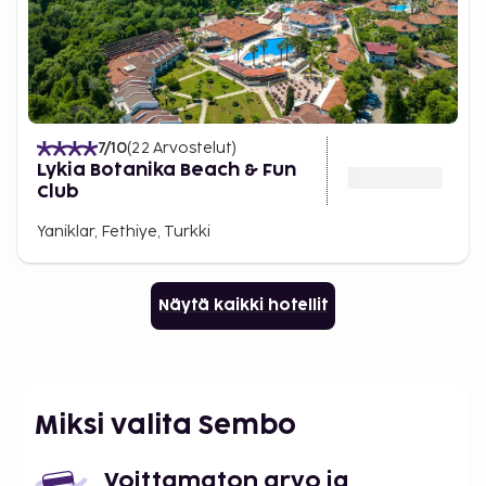
7
/10
(
22
Arvostelut
)
Lykia Botanika Beach & Fun
Club
Yaniklar, Fethiye, Turkki
Näytä kaikki hotellit
Miksi valita Sembo
Voittamaton arvo ja