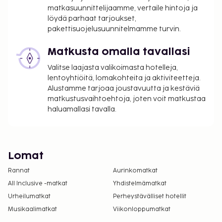
matkasuunnittelijaamme, vertaile hintoja ja
löydä parhaat tarjoukset,
pakettisuojelusuunnitelmamme turvin.
Matkusta omalla tavallasi
Valitse laajasta valikoimasta hotelleja,
lentoyhtiöitä, lomakohteita ja aktiviteetteja.
Alustamme tarjoaa joustavuutta ja kestäviä
matkustusvaihtoehtoja, joten voit matkustaa
haluamallasi tavalla.
Lomat
Rannat
Aurinkomatkat
All Inclusive -matkat
Yhdistelmämatkat
Urheilumatkat
Perheystävälliset hotellit
Musikaalimatkat
Viikonloppumatkat