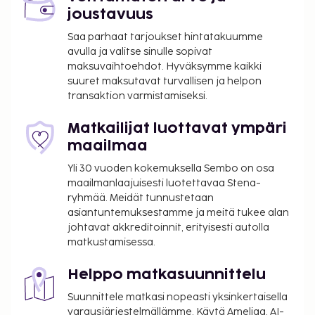
joustavuus
Saa parhaat tarjoukset hintatakuumme
avulla ja valitse sinulle sopivat
maksuvaihtoehdot. Hyväksymme kaikki
suuret maksutavat turvallisen ja helpon
transaktion varmistamiseksi.
Matkailijat luottavat ympäri
maailmaa
Yli 30 vuoden kokemuksella Sembo on osa
maailmanlaajuisesti luotettavaa Stena-
ryhmää. Meidät tunnustetaan
asiantuntemuksestamme ja meitä tukee alan
johtavat akkreditoinnit, erityisesti autolla
matkustamisessa.
Helppo matkasuunnittelu
Suunnittele matkasi nopeasti yksinkertaisella
varausjärjestelmällämme. Käytä Ameliaa, AI-