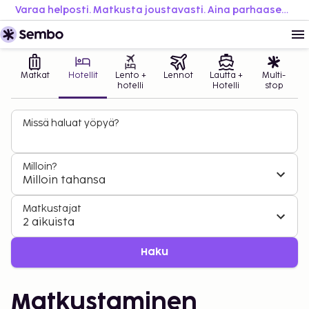
Varaa helposti. Matkusta joustavasti. Aina parhaaseen hintaan.
Matkat
Hotellit
Lento +
Lennot
Lautta +
Multi-
hotelli
Hotelli
stop
Missä haluat yöpyä?
Milloin?
Milloin tahansa
Matkustajat
2 aikuista
Haku
Matkustaminen