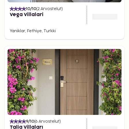
10
/10
(
2
Arvostelut
)
Vega Villalari
Yaniklar, Fethiye, Turkki
9
/10
(
6
Arvostelut
)
Talia Villaları