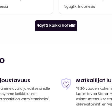
nesia
Ngaglik, Indonesia
Näytä kaikki hotellit
bo
 joustavuus
Matkailijat 
mme avulla ja valitse sinulle
Yli 30 vuoden kokem
ksymme kaikki suuret
luotettavaa Stena-
 transaktion varmistamiseksi.
asiantuntemuksesta
akkreditoinnit, erity