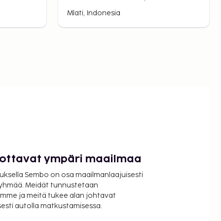
Mlati, Indonesia
luottavat ympäri maailmaa
uksella Sembo on osa maailmanlaajuisesti
ryhmää. Meidät tunnustetaan
mme ja meitä tukee alan johtavat
isesti autolla matkustamisessa.