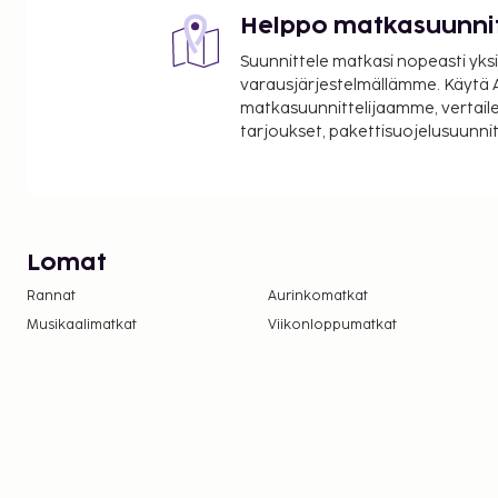
Helppo matkasuunni
Suunnittele matkasi nopeasti yksi
varausjärjestelmällämme. Käytä A
matkasuunnittelijaamme, vertaile
tarjoukset, pakettisuojelusuunn
Lomat
Rannat
Aurinkomatkat
Musikaalimatkat
Viikonloppumatkat