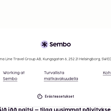
na Line Travel Group AB, Kungsgatan 6, 252 21 Helsingborg, SW
Working at
Turvallista
Koh
Sembo
matkavakuudella
Evästeasetukset
Älä jää paitsi – tilaa uusimmat päivitykse