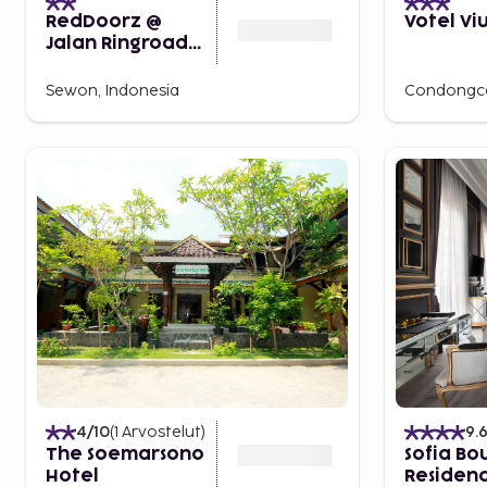
RedDoorz @
Votel Vi
Jalan Ringroad
Selatan
Sewon, Indonesia
Condongca
4
/10
(
1
Arvostelut
)
9.
The Soemarsono
Sofia Bo
Hotel
Residen