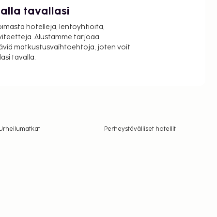
lla tavallasi
oimasta hotelleja, lentoyhtiöitä,
viteetteja. Alustamme tarjoaa
äviä matkustusvaihtoehtoja, joten voit
si tavalla.
Urheilumatkat
Perheystävälliset hotellit