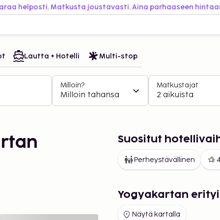
araa helposti. Matkusta joustavasti. Aina parhaaseen hintaa
ot
Lautta + Hotelli
Multi-stop
Milloin?
Matkustajat
Milloin tahansa
2 aikuista
Suositut hotelliva
rtan
Perheystävällinen
4
Yogyakartan erityi
Näytä kartalla