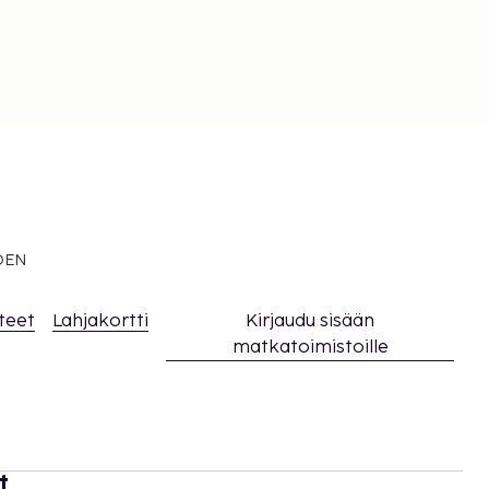
EDEN
teet
Lahjakortti
Kirjaudu sisään
matkatoimistoille
t