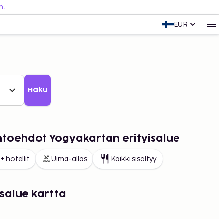
n.
EUR
Haku
ihtoehdot Yogyakartan erityisalue
+ hotellit
Uima-allas
Kaikki sisältyy
salue kartta