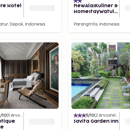
ure Hotel
NewAlasKuliner &
HomestayWatulu
mbung
tur, Depok, Indonesia
Parangtritis, Indonesia
6
/10
(
11
Arvostelut
)
5
/10
(
2
Arvostelut
)
utique
Savita Garden Inn
ce