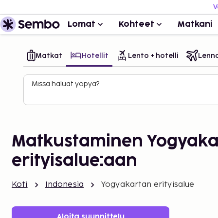
V
Lomat
Kohteet
Matkani
Matkat
Hotellit
Lento + hotelli
Lenn
Missä haluat yöpyä?
Matkustaminen Yogyaka
erityisalue:aan
Koti
Indonesia
Yogyakartan erityisalue
Aloita suunnittelu