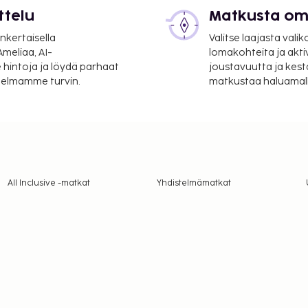
ttelu
Matkusta oma
nkertaisella
Valitse laajasta valik
meliaa, AI-
lomakohteita ja akti
 hintoja ja löydä parhaat
joustavuutta ja kest
itelmamme turvin.
matkustaa haluamalla
All Inclusive -matkat
Yhdistelmämatkat